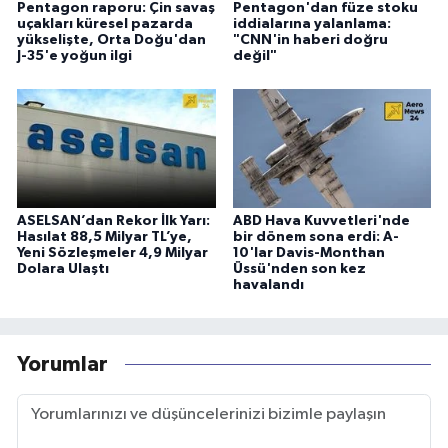
Pentagon raporu: Çin savaş
Pentagon'dan füze stoku
uçakları küresel pazarda
iddialarına yalanlama:
yükselişte, Orta Doğu'dan
"CNN'in haberi doğru
J-35'e yoğun ilgi
değil"
ASELSAN’dan Rekor İlk Yarı:
ABD Hava Kuvvetleri'nde
Hasılat 88,5 Milyar TL’ye,
bir dönem sona erdi: A-
Yeni Sözleşmeler 4,9 Milyar
10'lar Davis-Monthan
Dolara Ulaştı
Üssü'nden son kez
havalandı
Yorumlar