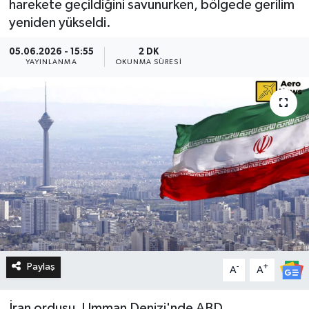
harekete geçildiğini savunurken, bölgede gerilim
yeniden yükseldi.
05.06.2026 - 15:55
2 DK
YAYINLANMA
OKUNMA SÜRESI
Paylaş
-
+
A
A
İran ordusu, Umman Denizi'nde ABD