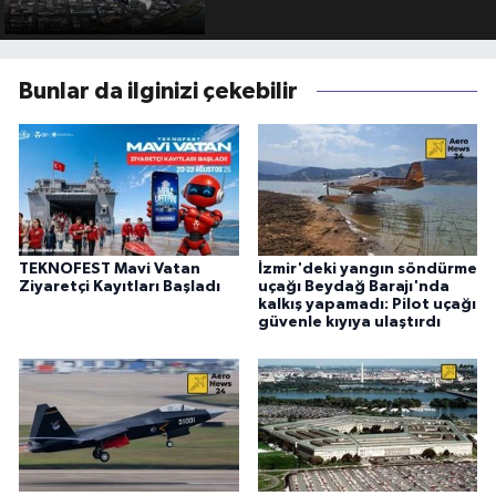
Bunlar da ilginizi çekebilir
TEKNOFEST Mavi Vatan
İzmir'deki yangın söndürme
Ziyaretçi Kayıtları Başladı
uçağı Beydağ Barajı'nda
kalkış yapamadı: Pilot uçağı
güvenle kıyıya ulaştırdı