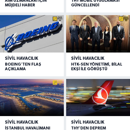
AIM UZMANLARI İÇİN
THY MOBİL UYGULAMASI
MÜJDELİ HABER
GÜNCELLENDİ
SIVIL HAVACILIK
SIVIL HAVACILIK
BOEING'TEN FLAŞ
HTK-SEN YÖNETİMİ, BİLAL
AÇIKLAMA
EKŞİ İLE GÖRÜŞTÜ
SIVIL HAVACILIK
SIVIL HAVACILIK
İSTANBUL HAVALİMANI
THY'DEN DEPREM