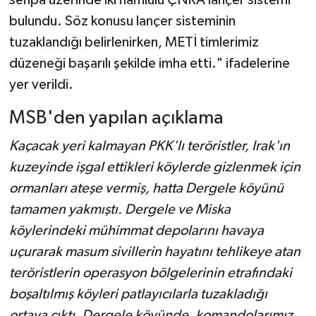
sehpa üzerinde iki namlulu ÇNRA lançer sistemi
bulundu. Söz konusu lançer sisteminin
tuzaklandığı belirlenirken, METİ timlerimiz
düzeneği başarılı şekilde imha etti." ifadelerine
yer verildi.
MSB'den yapılan açıklama
Kaçacak yeri kalmayan PKK'lı teröristler, Irak'ın
kuzeyinde işgal ettikleri köylerde gizlenmek için
ormanları ateşe vermiş, hatta Dergele köyünü
tamamen yakmıştı. Dergele ve Miska
köylerindeki mühimmat depolarını havaya
uçurarak masum sivillerin hayatını tehlikeye atan
teröristlerin operasyon bölgelerinin etrafındaki
boşaltılmış köyleri patlayıcılarla tuzakladığı
ortaya çıktı. Dergele köyünde, komandolarımız