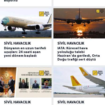
Büyüttü”
SIVIL HAVACILIK
SIVIL HAVACILIK
Dünyanın en uzun tarifeli
IATA: Küresel hava
uçuşları: 24 saati aşan
yolculuğu talebi
yeni dönem başladı
Haziran'da geriledi, Orta
Doğu trafiği sert düştü
SIVIL HAVACILIK
SIVIL HAVACILIK