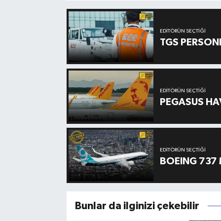
EDITÖRÜN SEÇTIĞI
TGS PERSON
EDITÖRÜN SEÇTIĞI
PEGASUS HAV
EDITÖRÜN SEÇTIĞI
BOEING 737 
Bunlar da ilginizi çekebilir