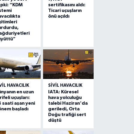
epki: “KDM
sertifikasını aldı:
stemi
Ticari uçuşların
vacılıkta
önü açıldı
itimleri
urdurdu,
ğduriyetleri
üyüttü”
VIL HAVACILIK
SIVIL HAVACILIK
nyanın en uzun
IATA: Küresel
rifeli uçuşları:
hava yolculuğu
 saati aşan yeni
talebi Haziran'da
önem başladı
geriledi, Orta
Doğu trafiği sert
düştü