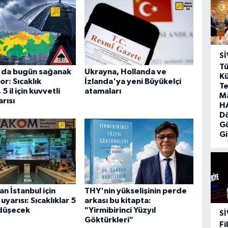
SI
Tü
l'da bugün sağanak
Ukrayna, Hollanda ve
Kü
or: Sıcaklık
İzlanda'ya yeni Büyükelçi
Te
5 il için kuvvetli
atamaları
M
arısı
HA
D
G
Gi
 İstanbul için
THY'nin yükselişinin perde
yarısı: Sıcaklıklar 5
arkası bu kitapta:
düşecek
"Yirmibirinci Yüzyıl
SI
Göktürkleri"
Fi