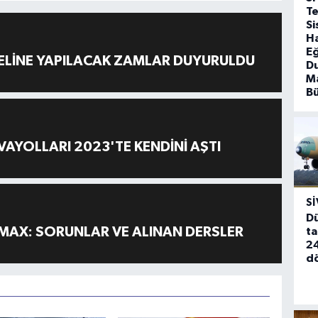
T
Si
Ha
Eğ
ELİNE YAPILACAK ZAMLAR DUYURULDU
D
Ma
B
AYOLLARI 2023'TE KENDİNİ AŞTI
SI
Dü
MAX: SORUNLAR VE ALINAN DERSLER
ta
24
d