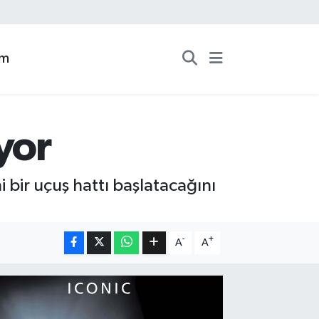
zm
yor
i bir uçuş hattı başlatacağını
-
+
A
A