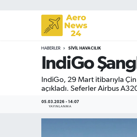
Sivil Havacılık
Savunma Sanayii
HABERLER
SIVIL HAVACILIK
Turizm
IndiGo Şangh
IndiGo, 29 Mart itibarıyla Çin
açıkladı. Seferler Airbus A320
05.03.2026 - 14:07
YAYINLANMA