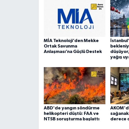
MİA Teknoloji’den Mekke
İstanbu
Ortak Savunma
bekleniy
Anlaşması’na Güçlü Destek
düşüyor, 
yağış uy
ABD'de yangın söndürme
AKOM'dan
helikopteri düştü: FAA ve
sağanak u
NTSB soruşturma başlattı
derece 