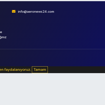
info@aeronews24.com
le
ğınız
den faydalanıyoruz.
Tamam