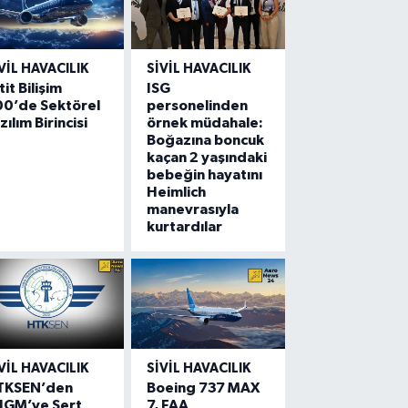
VIL HAVACILIK
SIVIL HAVACILIK
tit Bilişim
ISG
00’de Sektörel
personelinden
zılım Birincisi
örnek müdahale:
Boğazına boncuk
kaçan 2 yaşındaki
bebeğin hayatını
Heimlich
manevrasıyla
kurtardılar
VIL HAVACILIK
SIVIL HAVACILIK
TKSEN’den
Boeing 737 MAX
HGM’ye Sert
7, FAA