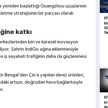
e yeniden başlattığı Guangzhou uçuşlarının
letme stratejisinin bir parçası olarak
SI
Hi
5
iğine katkı
Ya
erkezlerinden biri ve küresel inovasyon
liyor. Şehrin IndiGo ağına eklenmesiyle
 ve iş seyahati trafiğinin daha da güçlenmesi
ı Bengal’den Çin’e yapılan deniz ürünleri,
ındaki artışın, doğrudan hava bağlantısıyla
r.
SI
H
S