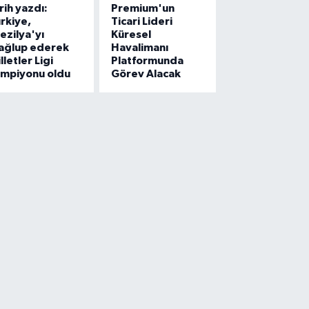
rih yazdı:
Premium'un
rkiye,
Ticari Lideri
ezilya'yı
Küresel
ağlup ederek
Havalimanı
lletler Ligi
Platformunda
ampiyonu oldu
Görev Alacak