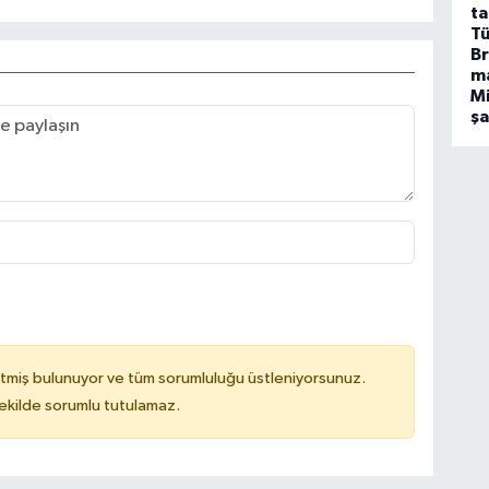
ta
Tü
Br
m
Mi
ş
tmiş bulunuyor ve tüm sorumluluğu üstleniyorsunuz.
kilde sorumlu tutulamaz.