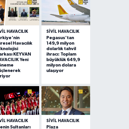
VIL HAVACILIK
SIVIL HAVACILIK
rkiye'nin
Pegasus'tan
resel Havacılık
149,9 milyon
knolojisi
dolarlık tahvil
arkası KEYVAN
ihracı: Toplam
VACILIK Yeni
büyüklük 649,9
öneme
milyon dolara
üçlenerek
ulaşıyor
riyor
VIL HAVACILIK
SIVIL HAVACILIK
lenin Sultanları
Plaza