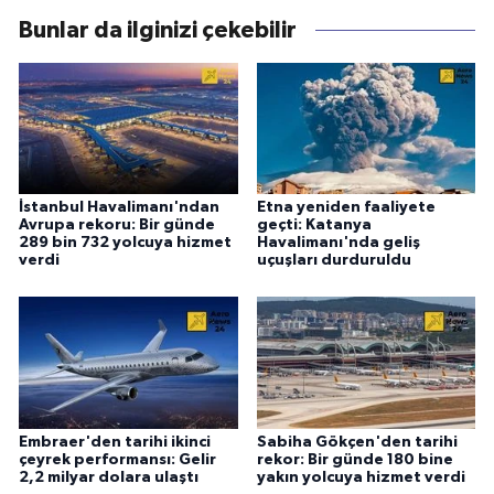
Bunlar da ilginizi çekebilir
İstanbul Havalimanı'ndan
Etna yeniden faaliyete
Avrupa rekoru: Bir günde
geçti: Katanya
289 bin 732 yolcuya hizmet
Havalimanı'nda geliş
verdi
uçuşları durduruldu
Embraer'den tarihi ikinci
Sabiha Gökçen'den tarihi
çeyrek performansı: Gelir
rekor: Bir günde 180 bine
2,2 milyar dolara ulaştı
yakın yolcuya hizmet verdi