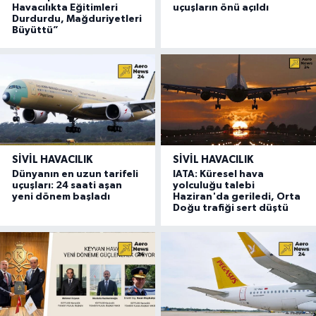
Havacılıkta Eğitimleri
uçuşların önü açıldı
Durdurdu, Mağduriyetleri
Büyüttü”
SIVIL HAVACILIK
SIVIL HAVACILIK
Dünyanın en uzun tarifeli
IATA: Küresel hava
uçuşları: 24 saati aşan
yolculuğu talebi
yeni dönem başladı
Haziran'da geriledi, Orta
Doğu trafiği sert düştü