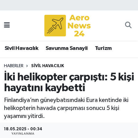
Sivil Havacılık
Savunma Sanayii
Sivil Havacılık
Savunma Sanayii
Turizm
Turizm
HABERLER
SIVIL HAVACILIK
İki helikopter çarpıştı: 5 kişi
hayatını kaybetti
Finlandiya’nın güneybatısındaki Eura kentinde iki
helikopterin havada çarpışması sonucu 5 kişi
yaşamını yitirdi.
18.05.2025 - 00:34
YAYINLANMA