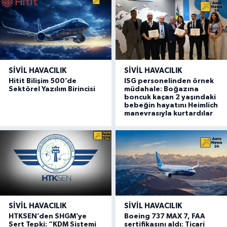
SIVIL HAVACILIK
SIVIL HAVACILIK
Hitit Bilişim 500’de
ISG personelinden örnek
Sektörel Yazılım Birincisi
müdahale: Boğazına
boncuk kaçan 2 yaşındaki
bebeğin hayatını Heimlich
manevrasıyla kurtardılar
SIVIL HAVACILIK
SIVIL HAVACILIK
HTKSEN’den SHGM’ye
Boeing 737 MAX 7, FAA
Sert Tepki: “KDM Sistemi
sertifikasını aldı: Ticari