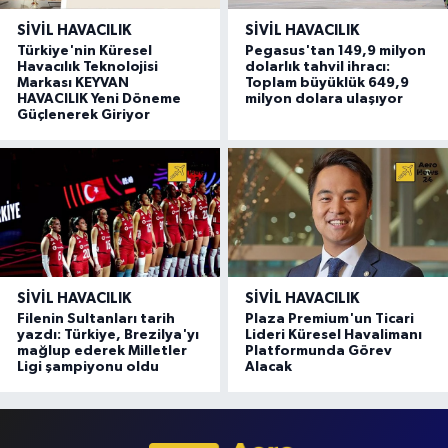
SIVIL HAVACILIK
SIVIL HAVACILIK
Türkiye'nin Küresel
Pegasus'tan 149,9 milyon
Havacılık Teknolojisi
dolarlık tahvil ihracı:
Markası KEYVAN
Toplam büyüklük 649,9
HAVACILIK Yeni Döneme
milyon dolara ulaşıyor
Güçlenerek Giriyor
SIVIL HAVACILIK
SIVIL HAVACILIK
Filenin Sultanları tarih
Plaza Premium'un Ticari
yazdı: Türkiye, Brezilya'yı
Lideri Küresel Havalimanı
mağlup ederek Milletler
Platformunda Görev
Ligi şampiyonu oldu
Alacak