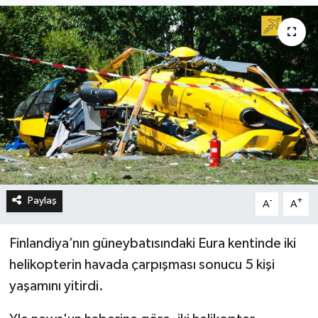
Paylaş
-
+
A
A
Finlandiya’nın güneybatısındaki Eura kentinde iki
helikopterin havada çarpışması sonucu 5 kişi
yaşamını yitirdi.