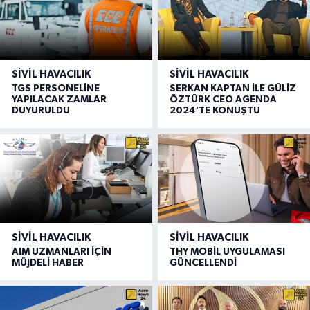
SIVIL HAVACILIK
SIVIL HAVACILIK
TGS PERSONELİNE
SERKAN KAPTAN İLE GÜLİZ
YAPILACAK ZAMLAR
ÖZTÜRK CEO AGENDA
DUYURULDU
2024'TE KONUŞTU
SIVIL HAVACILIK
SIVIL HAVACILIK
AIM UZMANLARI İÇİN
THY MOBİL UYGULAMASI
MÜJDELİ HABER
GÜNCELLENDİ