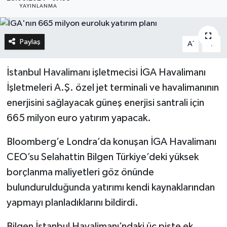
YAYINLANMA
Paylaş
-
+
A
A
İstanbul Havalimanı işletmecisi İGA Havalimanı
İşletmeleri A.Ş. özel jet terminali ve havalimanının
enerjisini sağlayacak güneş enerjisi santrali için
665 milyon euro yatırım yapacak.
Bloomberg’e Londra’da konuşan İGA Havalimanı
CEO’su Selahattin Bilgen Türkiye’deki yüksek
borçlanma maliyetleri göz önünde
bulundurulduğunda yatırımı kendi kaynaklarından
yapmayı planladıklarını bildirdi.
Bilgen İstanbul Havalimanı’ndaki üç piste ek