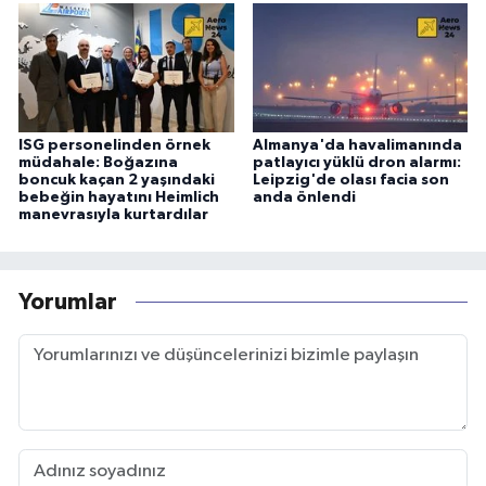
ISG personelinden örnek
Almanya'da havalimanında
müdahale: Boğazına
patlayıcı yüklü dron alarmı:
boncuk kaçan 2 yaşındaki
Leipzig'de olası facia son
bebeğin hayatını Heimlich
anda önlendi
manevrasıyla kurtardılar
Yorumlar