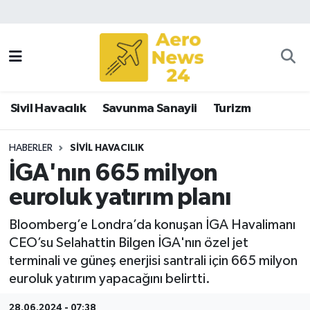
Sivil Havacılık
Savunma Sanayii
Sivil Havacılık
Savunma Sanayii
Turizm
Turizm
HABERLER
SIVIL HAVACILIK
İGA'nın 665 milyon
euroluk yatırım planı
Bloomberg’e Londra’da konuşan İGA Havalimanı
CEO’su Selahattin Bilgen İGA'nın özel jet
terminali ve güneş enerjisi santrali için 665 milyon
euroluk yatırım yapacağını belirtti.
28.06.2024 - 07:38