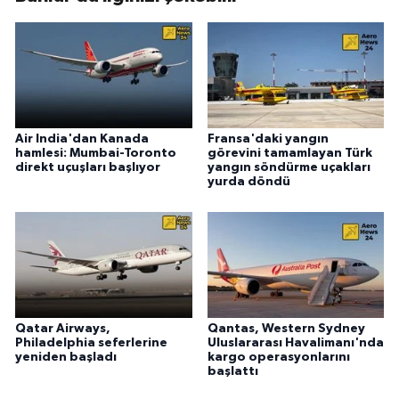
Air India'dan Kanada
Fransa'daki yangın
hamlesi: Mumbai-Toronto
görevini tamamlayan Türk
direkt uçuşları başlıyor
yangın söndürme uçakları
yurda döndü
Qatar Airways,
Qantas, Western Sydney
Philadelphia seferlerine
Uluslararası Havalimanı'nda
yeniden başladı
kargo operasyonlarını
başlattı