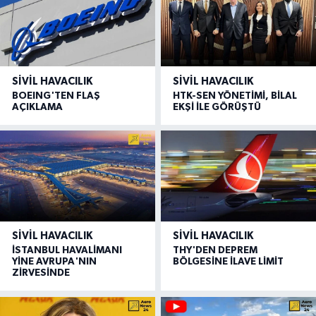
SIVIL HAVACILIK
SIVIL HAVACILIK
BOEING'TEN FLAŞ
HTK-SEN YÖNETİMİ, BİLAL
AÇIKLAMA
EKŞİ İLE GÖRÜŞTÜ
SIVIL HAVACILIK
SIVIL HAVACILIK
İSTANBUL HAVALİMANI
THY'DEN DEPREM
YİNE AVRUPA'NIN
BÖLGESİNE İLAVE LİMİT
ZİRVESİNDE