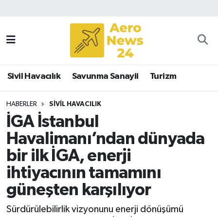
Sivil Havacılık
Savunma Sanayii
Sivil Havacılık
Savunma Sanayii
Turizm
Turizm
HABERLER
SIVIL HAVACILIK
İGA İstanbul
Havalimanı’ndan dünyada
bir ilk İGA, enerji
ihtiyacının tamamını
güneşten karşılıyor
Sürdürülebilirlik vizyonunu enerji dönüşümü