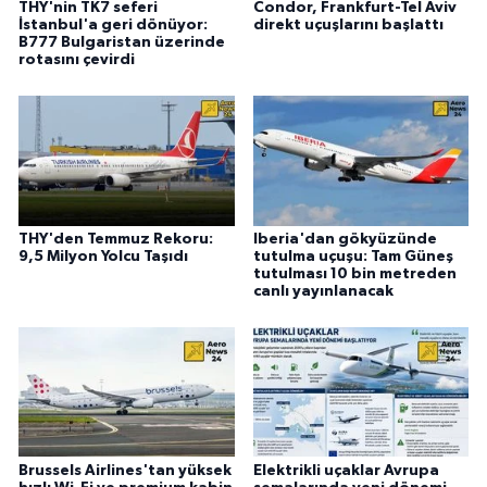
THY'nin TK7 seferi
Condor, Frankfurt-Tel Aviv
İstanbul'a geri dönüyor:
direkt uçuşlarını başlattı
B777 Bulgaristan üzerinde
rotasını çevirdi
THY'den Temmuz Rekoru:
Iberia'dan gökyüzünde
9,5 Milyon Yolcu Taşıdı
tutulma uçuşu: Tam Güneş
tutulması 10 bin metreden
canlı yayınlanacak
Brussels Airlines'tan yüksek
Elektrikli uçaklar Avrupa