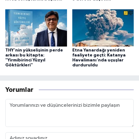
THY'nin yükselişinin perde
Etna Yanardağı yeniden
arkası bu kitapta:
faaliyete geçti: Katanya
"Yirmibirinci Yüzyıl
Havalimanı'nda uçuşlar
Göktürkleri"
durduruldu
Yorumlar