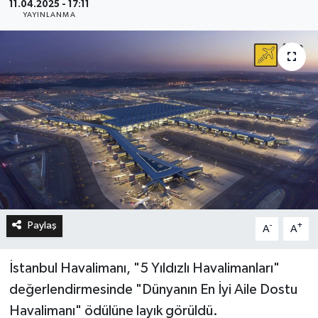
11.04.2025 - 17:11
YAYINLANMA
Paylaş
-
+
A
A
İstanbul Havalimanı, "5 Yıldızlı Havalimanları"
değerlendirmesinde "Dünyanın En İyi Aile Dostu
Havalimanı" ödülüne layık görüldü.