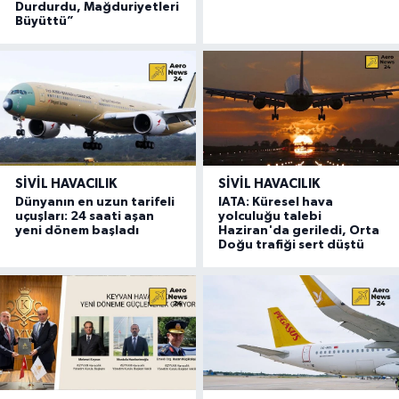
Durdurdu, Mağduriyetleri
Büyüttü”
SIVIL HAVACILIK
SIVIL HAVACILIK
Dünyanın en uzun tarifeli
IATA: Küresel hava
uçuşları: 24 saati aşan
yolculuğu talebi
yeni dönem başladı
Haziran'da geriledi, Orta
Doğu trafiği sert düştü