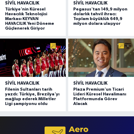
SIVIL HAVACILIK
SIVIL HAVACILIK
Türkiye'nin Küresel
Pegasus'tan 149,9 milyon
Havacılık Teknolojisi
dolarlık tahvil ihracı:
Markası KEYVAN
Toplam büyüklük 649,9
HAVACILIK Yeni Döneme
milyon dolara ulaşıyor
Güçlenerek Giriyor
SIVIL HAVACILIK
SIVIL HAVACILIK
Filenin Sultanları tarih
Plaza Premium'un Ticari
yazdı: Türkiye, Brezilya'yı
Lideri Küresel Havalimanı
mağlup ederek Milletler
Platformunda Görev
Ligi şampiyonu oldu
Alacak