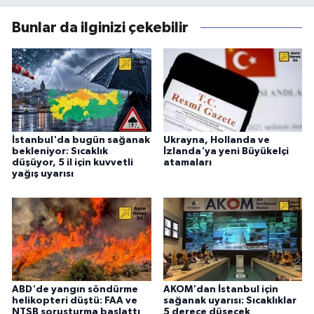
Bunlar da ilginizi çekebilir
İstanbul'da bugün sağanak
Ukrayna, Hollanda ve
bekleniyor: Sıcaklık
İzlanda'ya yeni Büyükelçi
düşüyor, 5 il için kuvvetli
atamaları
yağış uyarısı
ABD'de yangın söndürme
AKOM'dan İstanbul için
helikopteri düştü: FAA ve
sağanak uyarısı: Sıcaklıklar
NTSB soruşturma başlattı
5 derece düşecek