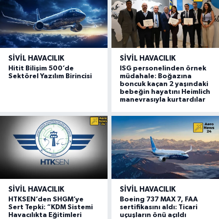
SIVIL HAVACILIK
SIVIL HAVACILIK
Hitit Bilişim 500’de
ISG personelinden örnek
Sektörel Yazılım Birincisi
müdahale: Boğazına
boncuk kaçan 2 yaşındaki
bebeğin hayatını Heimlich
manevrasıyla kurtardılar
SIVIL HAVACILIK
SIVIL HAVACILIK
HTKSEN’den SHGM’ye
Boeing 737 MAX 7, FAA
Sert Tepki: “KDM Sistemi
sertifikasını aldı: Ticari
Havacılıkta Eğitimleri
uçuşların önü açıldı