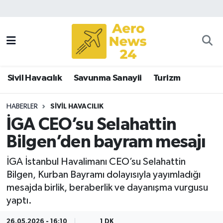
Sivil Havacılık
Savunma Sanayii
Sivil Havacılık
Savunma Sanayii
Turizm
Turizm
HABERLER
SIVIL HAVACILIK
İGA CEO’su Selahattin
Bilgen’den bayram mesajı
İGA İstanbul Havalimanı CEO’su Selahattin
Bilgen, Kurban Bayramı dolayısıyla yayımladığı
mesajda birlik, beraberlik ve dayanışma vurgusu
yaptı.
26.05.2026 - 16:10
1 DK