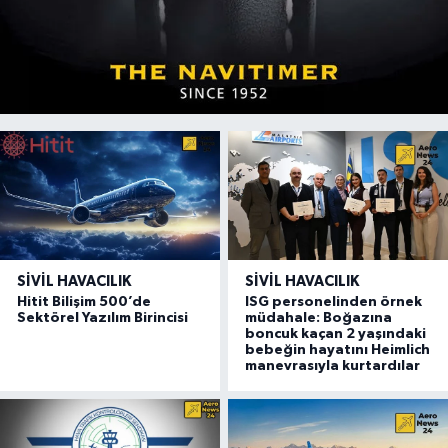
SIVIL HAVACILIK
SIVIL HAVACILIK
Hitit Bilişim 500’de
ISG personelinden örnek
Sektörel Yazılım Birincisi
müdahale: Boğazına
boncuk kaçan 2 yaşındaki
bebeğin hayatını Heimlich
manevrasıyla kurtardılar