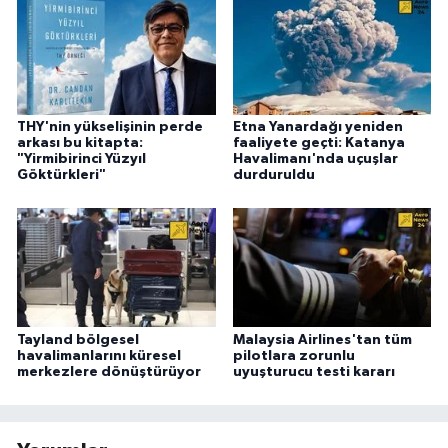
THY'nin yükselişinin perde
Etna Yanardağı yeniden
arkası bu kitapta:
faaliyete geçti: Katanya
"Yirmibirinci Yüzyıl
Havalimanı'nda uçuşlar
Göktürkleri"
durduruldu
Tayland bölgesel
Malaysia Airlines'tan tüm
havalimanlarını küresel
pilotlara zorunlu
merkezlere dönüştürüyor
uyuşturucu testi kararı