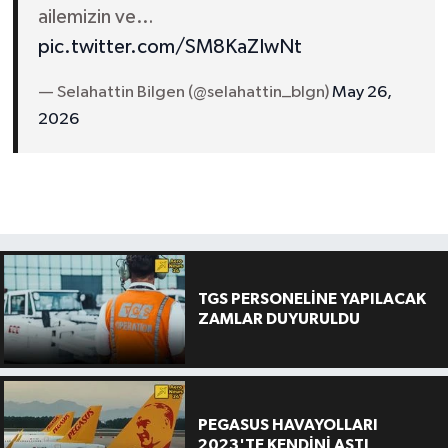
ailemizin ve…
pic.twitter.com/SM8KaZIwNt
— Selahattin Bilgen (@selahattin_blgn)
May 26,
2026
TGS PERSONELİNE YAPILACAK
ZAMLAR DUYURULDU
PEGASUS HAVAYOLLARI
2023'TE KENDİNİ AŞTI