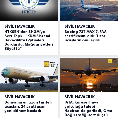
SIVIL HAVACILIK
SIVIL HAVACILIK
HTKSEN’den SHGM’ye
Boeing 737 MAX 7, FAA
Sert Tepki: “KDM Sistemi
sertifikasını aldı: Ticari
Havacılıkta Eğitimleri
uçuşların önü açıldı
Durdurdu, Mağduriyetleri
Büyüttü”
SIVIL HAVACILIK
SIVIL HAVACILIK
Dünyanın en uzun tarifeli
IATA: Küresel hava
uçuşları: 24 saati aşan
yolculuğu talebi
yeni dönem başladı
Haziran'da geriledi, Orta
Doğu trafiği sert düştü