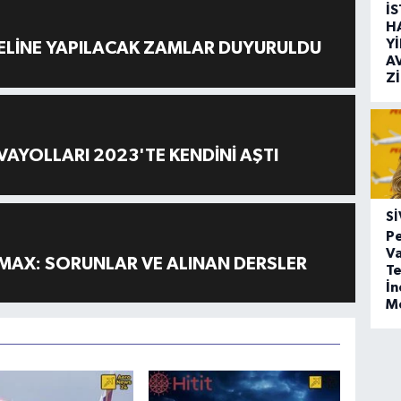
İ
H
Y
ELİNE YAPILACAK ZAMLAR DUYURULDU
A
Z
AYOLLARI 2023'TE KENDİNİ AŞTI
SI
Pe
Va
MAX: SORUNLAR VE ALINAN DERSLER
Te
İ
M