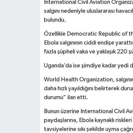
International Civil Aviation Organi
salgını nedeniyle uluslararası havacıl
bulundu.
Özellikle Democratic Republic of 
Ebola salgınının ciddi endişe yaratt
fazla şüpheli vaka ve yaklaşık 220 şüp
Uganda’da ise şimdiye kadar yedi do
World Health Organization, salgının 
daha hızlı yayıldığını belirterek dur
durumu” ilan etti.
Bunun üzerine International Civil A
paydaşlarına, Ebola kaynaklı riskle
tavsiyelerine sıkı şekilde uyma çağr