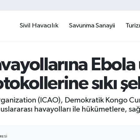
Sivil Havacılık
Savunma Sanayii
Turi
ayollarına Ebola u
tokollerine sıkı ş
 Organization (ICAO), Demokratik Kongo C
uslararası havayolları ile hükümetlere, sağ
RESI