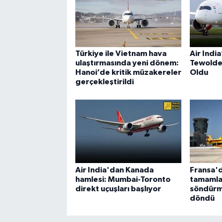
Türkiye ile Vietnam hava
Air Indi
ulaştırmasında yeni dönem:
Tewolde
Hanoi’de kritik müzakereler
Oldu
gerçekleştirildi
Air India'dan Kanada
Fransa'd
hamlesi: Mumbai-Toronto
tamamla
direkt uçuşları başlıyor
söndürm
döndü