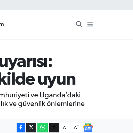
zm
yarısı:
ekilde uyun
umhuriyeti ve Uganda’daki
lık ve güvenlik önlemlerine
-
+
A
A