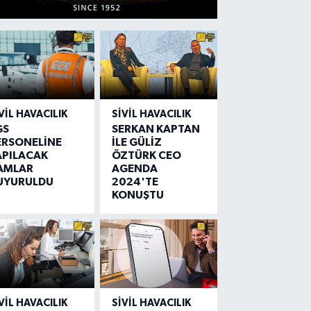
VIL HAVACILIK
SIVIL HAVACILIK
GS
SERKAN KAPTAN
ERSONELİNE
İLE GÜLİZ
APILACAK
ÖZTÜRK CEO
AMLAR
AGENDA
UYURULDU
2024'TE
KONUŞTU
VIL HAVACILIK
SIVIL HAVACILIK