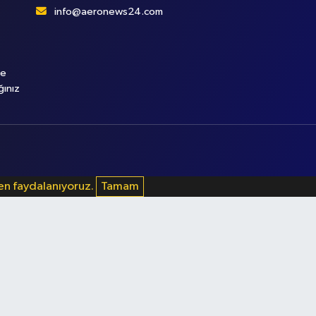
info@aeronews24.com
le
ğınız
den faydalanıyoruz.
Tamam