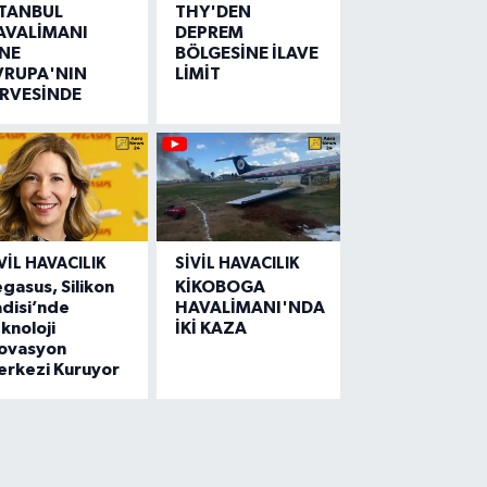
STANBUL
THY'DEN
AVALİMANI
DEPREM
İNE
BÖLGESİNE İLAVE
VRUPA'NIN
LİMİT
İRVESİNDE
VIL HAVACILIK
SIVIL HAVACILIK
gasus, Silikon
KİKOBOGA
disi’nde
HAVALİMANI'NDA
knoloji
İKİ KAZA
novasyon
erkezi Kuruyor