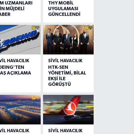
IM UZMANLARI
THY MOBİL
İN MÜJDELİ
UYGULAMASI
ABER
GÜNCELLENDİ
VIL HAVACILIK
SIVIL HAVACILIK
OEING'TEN
HTK-SEN
LAŞ AÇIKLAMA
YÖNETİMİ, BİLAL
EKŞİ İLE
GÖRÜŞTÜ
VIL HAVACILIK
SIVIL HAVACILIK