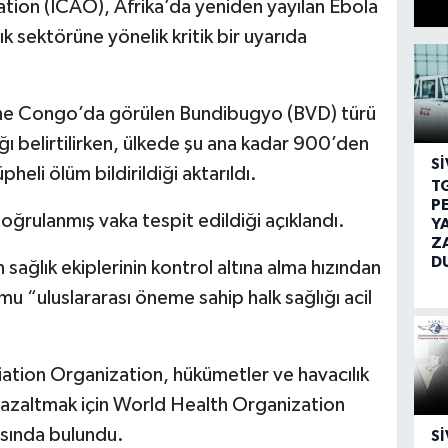
zation (ICAO), Afrika’da yeniden yayılan Ebola
ık sektörüne yönelik kritik bir uyarıda
the Congo’da görülen Bundibugyo (BVD) türü
ığı belirtilirken, ülkede şu ana kadar 900’den
SI
heli ölüm bildirildiği aktarıldı.
T
P
ğrulanmış vaka tespit edildiği açıklandı.
Y
Z
D
sağlık ekiplerinin kontrol altına alma hızından
umu “uluslararası öneme sahip halk sağlığı acil
viation Organization, hükümetler ve havacılık
ri azaltmak için World Health Organization
ısında bulundu.
SI