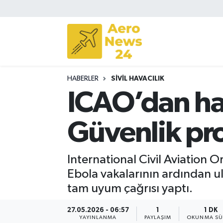
Sivil Havacılık
Savunma Sanayii
HABERLER
SIVIL HAVACILIK
Turizm
ICAO’dan hav
Güvenlik pro
International Civil Aviation
Ebola vakalarının ardından ul
tam uyum çağrısı yaptı.
27.05.2026 - 06:57
1
1 DK
YAYINLANMA
PAYLAŞIM
OKUNMA SÜ