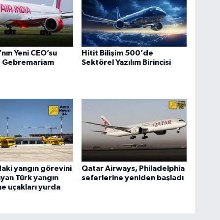
a’nın Yeni CEO’su
Hitit Bilişim 500’de
 Gebremariam
Sektörel Yazılım Birincisi
aki yangın görevini
Qatar Airways, Philadelphia
yan Türk yangın
seferlerine yeniden başladı
e uçakları yurda