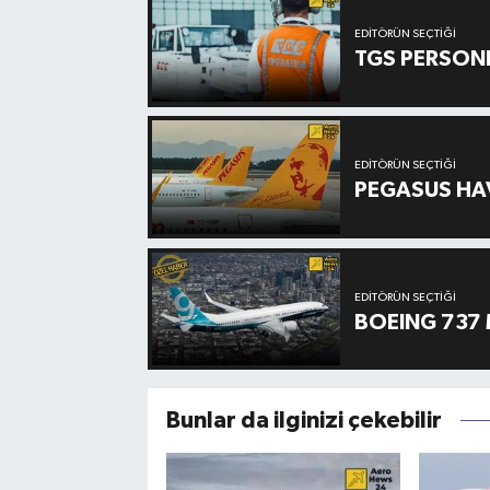
EDITÖRÜN SEÇTIĞI
TGS PERSON
EDITÖRÜN SEÇTIĞI
PEGASUS HAV
EDITÖRÜN SEÇTIĞI
BOEING 737 
Bunlar da ilginizi çekebilir