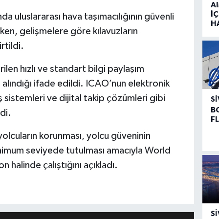
A
İÇ
 uluslararası hava taşımacılığının güvenli
H
ken, gelişmelere göre kılavuzların
tildi.
len hızlı ve standart bilgi paylaşım
alındığı ifade edildi. ICAO’nun elektronik
 sistemleri ve dijital takip çözümleri gibi
SI
B
di.
F
 yolcuların korunması, yolcu güveninin
minimum seviyede tutulması amacıyla World
 halinde çalıştığını açıkladı.
SI