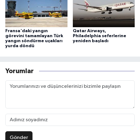
Fransa'daki yangın
Qatar Airways,
görevini tamamlayan Türk
Philadelphia seferlerine
yangın söndürme uçakları
yeniden başladı
yurda döndü
Yorumlar
Gönder