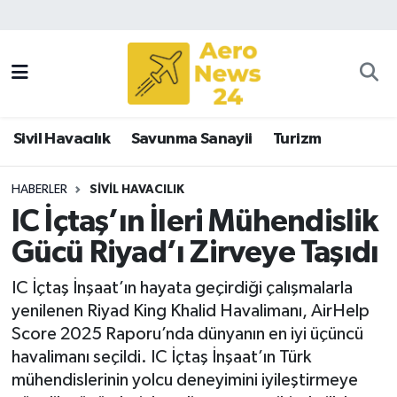
Sivil Havacılık
Savunma Sanayii
Sivil Havacılık
Savunma Sanayii
Turizm
Turizm
HABERLER
SIVIL HAVACILIK
IC İçtaş’ın İleri Mühendislik
Gücü Riyad’ı Zirveye Taşıdı
IC İçtaş İnşaat’ın hayata geçirdiği çalışmalarla
yenilenen Riyad King Khalid Havalimanı, AirHelp
Score 2025 Raporu’nda dünyanın en iyi üçüncü
havalimanı seçildi. IC İçtaş İnşaat’ın Türk
mühendislerinin yolcu deneyimini iyileştirmeye