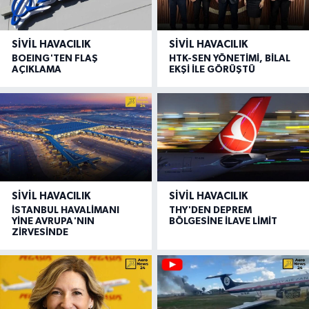
SIVIL HAVACILIK
SIVIL HAVACILIK
BOEING'TEN FLAŞ
HTK-SEN YÖNETİMİ, BİLAL
AÇIKLAMA
EKŞİ İLE GÖRÜŞTÜ
SIVIL HAVACILIK
SIVIL HAVACILIK
İSTANBUL HAVALİMANI
THY'DEN DEPREM
YİNE AVRUPA'NIN
BÖLGESİNE İLAVE LİMİT
ZİRVESİNDE