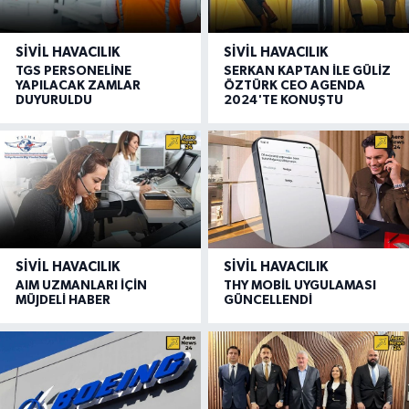
SIVIL HAVACILIK
SIVIL HAVACILIK
TGS PERSONELİNE
SERKAN KAPTAN İLE GÜLİZ
YAPILACAK ZAMLAR
ÖZTÜRK CEO AGENDA
DUYURULDU
2024'TE KONUŞTU
SIVIL HAVACILIK
SIVIL HAVACILIK
AIM UZMANLARI İÇİN
THY MOBİL UYGULAMASI
MÜJDELİ HABER
GÜNCELLENDİ