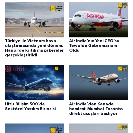
Türkiye ile Vietnam hava
Air India’nın Yeni CEO’su
ulaştırmasında yeni dönem:
Tewolde Gebremariam
Hanoi’de kritik müzakereler
Oldu
gerçekleştirildi
Hitit Bilişim 500’de
Air India'dan Kanada
Sektörel Yazılım Birincisi
hamlesi: Mumbai-Toronto
direkt uçuşları başlıyor