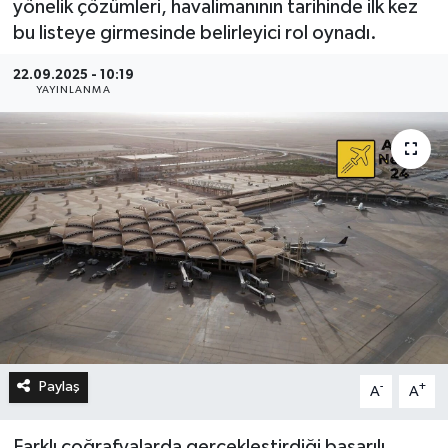
yönelik çözümleri, havalimanının tarihinde ilk kez
bu listeye girmesinde belirleyici rol oynadı.
22.09.2025 - 10:19
YAYINLANMA
Paylaş
-
+
A
A
Farklı coğrafyalarda gerçekleştirdiği başarılı