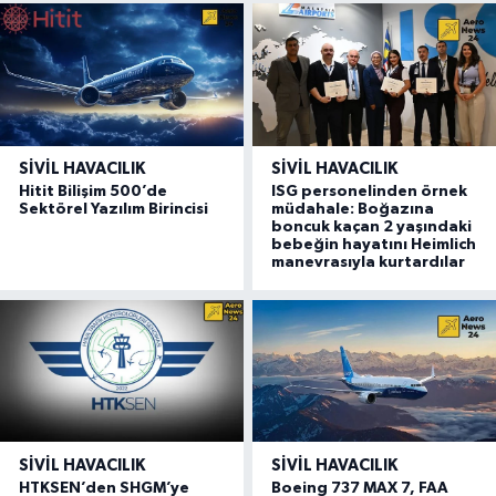
SIVIL HAVACILIK
SIVIL HAVACILIK
Hitit Bilişim 500’de
ISG personelinden örnek
Sektörel Yazılım Birincisi
müdahale: Boğazına
boncuk kaçan 2 yaşındaki
bebeğin hayatını Heimlich
manevrasıyla kurtardılar
SIVIL HAVACILIK
SIVIL HAVACILIK
HTKSEN’den SHGM’ye
Boeing 737 MAX 7, FAA