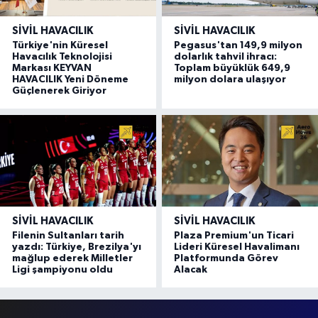
SIVIL HAVACILIK
SIVIL HAVACILIK
Türkiye'nin Küresel
Pegasus'tan 149,9 milyon
Havacılık Teknolojisi
dolarlık tahvil ihracı:
Markası KEYVAN
Toplam büyüklük 649,9
HAVACILIK Yeni Döneme
milyon dolara ulaşıyor
Güçlenerek Giriyor
SIVIL HAVACILIK
SIVIL HAVACILIK
Filenin Sultanları tarih
Plaza Premium'un Ticari
yazdı: Türkiye, Brezilya'yı
Lideri Küresel Havalimanı
mağlup ederek Milletler
Platformunda Görev
Ligi şampiyonu oldu
Alacak