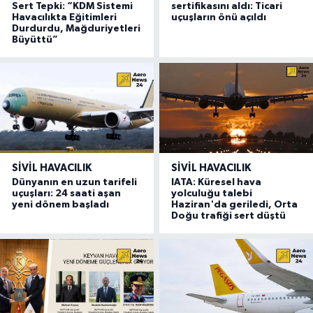
Sert Tepki: “KDM Sistemi
sertifikasını aldı: Ticari
Havacılıkta Eğitimleri
uçuşların önü açıldı
Durdurdu, Mağduriyetleri
Büyüttü”
SIVIL HAVACILIK
SIVIL HAVACILIK
Dünyanın en uzun tarifeli
IATA: Küresel hava
uçuşları: 24 saati aşan
yolculuğu talebi
yeni dönem başladı
Haziran'da geriledi, Orta
Doğu trafiği sert düştü