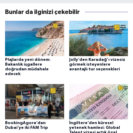
Bunlar da ilginizi çekebilir
Plajlarda yeni dönem:
Jolly’den Karadağ’ı vizesiz
Bakanlık işgallere
görmek isteyenlere
doğrudan müdahale
avantajlı tur seçenekleri
edecek
BookingAgora’dan
İngiltere’den küresel
Dubai’ye iki FAM Trip
yetenek hamlesi: Global
Talent vizesi artık özel