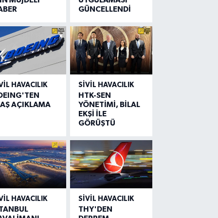
ABER
GÜNCELLENDİ
VIL HAVACILIK
SIVIL HAVACILIK
OEING'TEN
HTK-SEN
LAŞ AÇIKLAMA
YÖNETİMİ, BİLAL
EKŞİ İLE
GÖRÜŞTÜ
VIL HAVACILIK
SIVIL HAVACILIK
STANBUL
THY'DEN