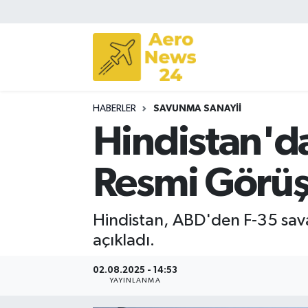
Sivil Havacılık
Savunma Sanayii
HABERLER
SAVUNMA SANAYII
Turizm
Hindistan'da
Resmi Görüş
Hindistan, ABD'den F-35 savaş
açıkladı.
02.08.2025 - 14:53
YAYINLANMA