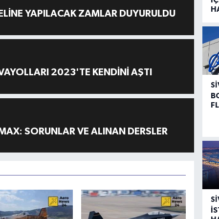
H
ELİNE YAPILACAK ZAMLAR DUYURULDU
AYOLLARI 2023'TE KENDİNİ AŞTI
SI
B
F
MAX: SORUNLAR VE ALINAN DERSLER
SI
İ