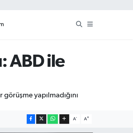
zm
: ABD ile
bir görüşme yapılmadığını
-
+
A
A