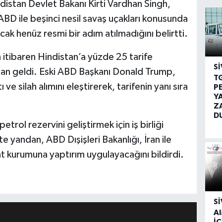
distan Devlet Bakanı Kirti Vardhan Singh,
BD ile beşinci nesil savaş uçakları konusunda
k henüz resmi bir adım atılmadığını belirtti.
itibaren Hindistan’a yüzde 25 tarife
SI
an geldi. Eski ABD Başkanı Donald Trump,
T
 ve silah alımını eleştirerek, tarifenin yanı sıra
P
Y
Z
D
trol rezervini geliştirmek için iş birliği
 yandan, ABD Dışişleri Bakanlığı, İran ile
nt kurumuna yaptırım uygulayacağını bildirdi.
SI
A
İÇ