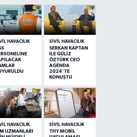
VIL HAVACILIK
SIVIL HAVACILIK
GS
SERKAN KAPTAN
ERSONELİNE
İLE GÜLİZ
APILACAK
ÖZTÜRK CEO
AMLAR
AGENDA
UYURULDU
2024'TE
KONUŞTU
VIL HAVACILIK
SIVIL HAVACILIK
IM UZMANLARI
THY MOBİL
İN MÜJDELİ
UYGULAMASI