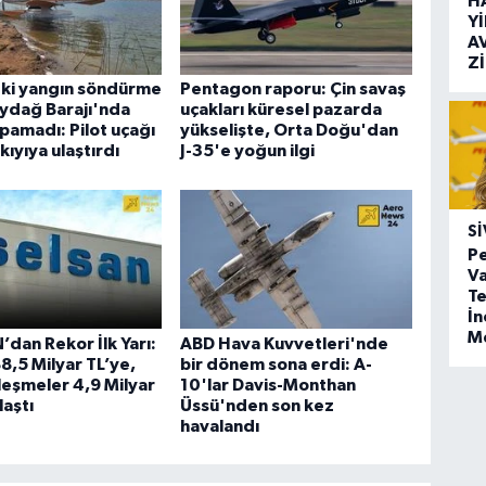
H
Y
A
Z
eki yangın söndürme
Pentagon raporu: Çin savaş
ydağ Barajı'nda
uçakları küresel pazarda
apamadı: Pilot uçağı
yükselişte, Orta Doğu'dan
kıyıya ulaştırdı
J-35'e yoğun ilgi
SI
Pe
Va
Te
İ
M
dan Rekor İlk Yarı:
ABD Hava Kuvvetleri'nde
88,5 Milyar TL’ye,
bir dönem sona erdi: A-
leşmeler 4,9 Milyar
10'lar Davis-Monthan
laştı
Üssü'nden son kez
havalandı