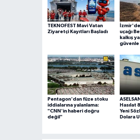
TEKNOFEST Mavi Vatan
İzmir'd
Ziyaretçi Kayıtları Başladı
uçağı Be
kalkış y
güvenle 
Pentagon'dan füze stoku
ASELSAN’
iddialarına yalanlama:
Hasılat 
"CNN'in haberi doğru
Yeni Söz
değil"
Dolara U