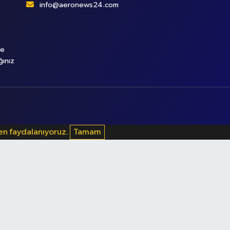
info@aeronews24.com
le
ğınız
den faydalanıyoruz.
Tamam