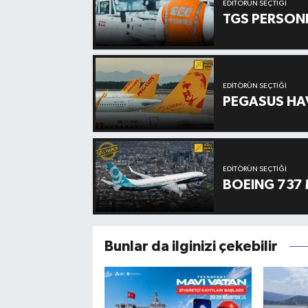
EDITÖRÜN SEÇTIĞI
TGS PERSON
EDITÖRÜN SEÇTIĞI
PEGASUS HAV
EDITÖRÜN SEÇTIĞI
BOEING 737 
Bunlar da ilginizi çekebilir