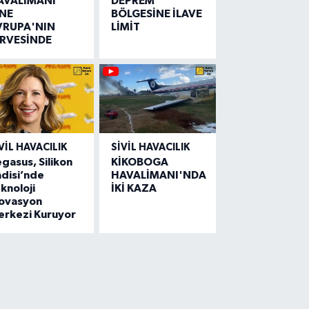
AVALİMANI
DEPREM
İNE
BÖLGESİNE İLAVE
VRUPA'NIN
LİMİT
İRVESİNDE
VIL HAVACILIK
SIVIL HAVACILIK
gasus, Silikon
KİKOBOGA
disi’nde
HAVALİMANI'NDA
knoloji
İKİ KAZA
novasyon
erkezi Kuruyor