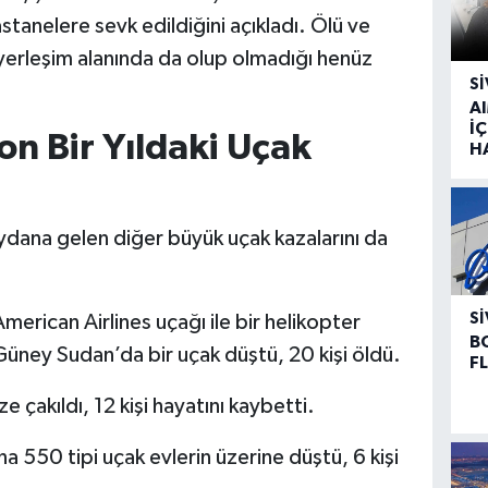
 hastanelere sevk edildiğini açıkladı. Ölü ve
 yerleşim alanında da olup olmadığı henüz
SI
A
İÇ
n Bir Yıldaki Uçak
H
ydana gelen diğer büyük uçak kazalarını da
SI
erican Airlines uçağı ile bir helikopter
B
 Güney Sudan’da bir uçak düştü, 20 kişi öldü.
F
 çakıldı, 12 kişi hayatını kaybetti.
550 tipi uçak evlerin üzerine düştü, 6 kişi