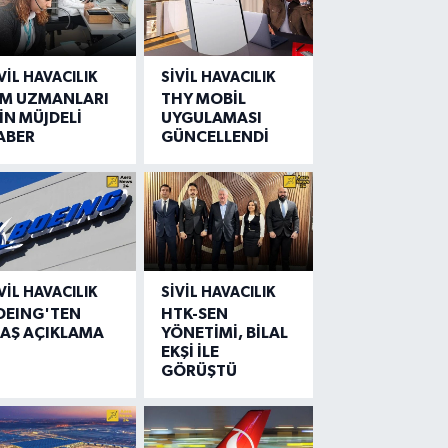
VIL HAVACILIK
SIVIL HAVACILIK
IM UZMANLARI
THY MOBİL
İN MÜJDELİ
UYGULAMASI
ABER
GÜNCELLENDİ
VIL HAVACILIK
SIVIL HAVACILIK
OEING'TEN
HTK-SEN
LAŞ AÇIKLAMA
YÖNETİMİ, BİLAL
EKŞİ İLE
GÖRÜŞTÜ