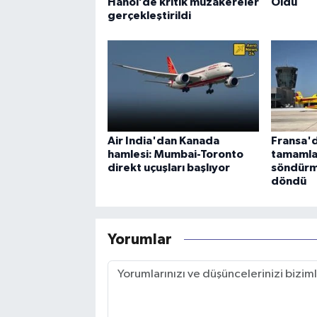
Hanoi’de kritik müzakereler
Oldu
gerçekleştirildi
Air India'dan Kanada
Fransa'd
hamlesi: Mumbai-Toronto
tamamla
direkt uçuşları başlıyor
söndürm
döndü
Yorumlar