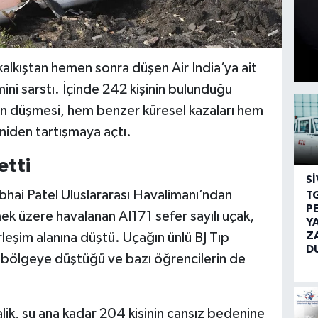
lkıştan hemen sonra düşen Air India’ya ait
ini sarstı. İçinde 242 kişinin bulunduğu
n düşmesi, hem benzer küresel kazaları hem
niden tartışmaya açtı.
etti
SI
bhai Patel Uluslararası Havalimanı’ndan
T
P
k üzere havalanan AI171 sefer sayılı uçak,
Y
Z
leşim alanına düştü. Uçağın ünlü BJ Tıp
D
u bölgeye düştüğü ve bazı öğrencilerin de
.
k, şu ana kadar 204 kişinin cansız bedenine