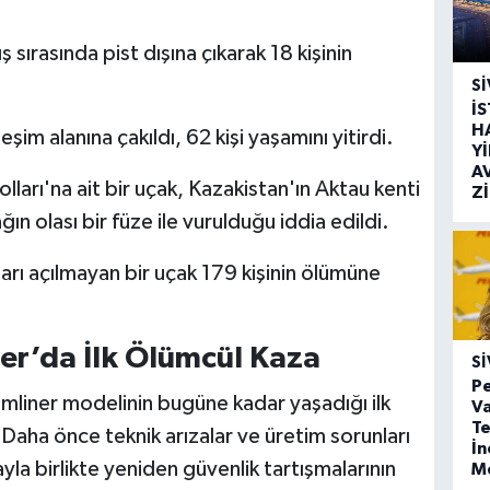
sırasında pist dışına çıkarak 18 kişinin
SI
İ
H
şim alanına çakıldı, 62 kişi yaşamını yitirdi.
Y
A
arı'na ait bir uçak, Kazakistan'ın Aktau kenti
Z
ın olası bir füze ile vurulduğu iddia edildi.
arı açılmayan bir uçak 179 kişinin ölümüne
er’da İlk Ölümcül Kaza
SI
Pe
mliner modelinin bugüne kadar yaşadığı ilk
Va
Te
 Daha önce teknik arızalar ve üretim sorunları
İ
yla birlikte yeniden güvenlik tartışmalarının
M