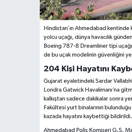
Hindistan’ın Ahmedabad kentinde ka
yolcu uçağı, dünya havacılık gündem
Boeing 787-8 Dreamliner tipi uçağı
de bu uçak modelinin güvenliğini ye
204 Kişi Hayatını Kayb
Gujarat eyaletindeki Sardar Vallabh
Londra Gatwick Havalimanı’na gitme
kalkıştan sadece dakikalar sonra yer
Fakültesi yurt binalarının bulunduğ
kazada hayatını kaybettiği bildirildi
Ahmedabad Polis Komiseri G.S. Mali