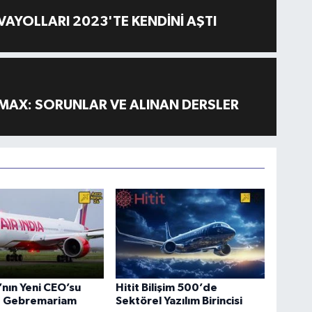
AYOLLARI 2023'TE KENDİNİ AŞTI
MAX: SORUNLAR VE ALINAN DERSLER
a’nın Yeni CEO’su
Hitit Bilişim 500’de
 Gebremariam
Sektörel Yazılım Birincisi