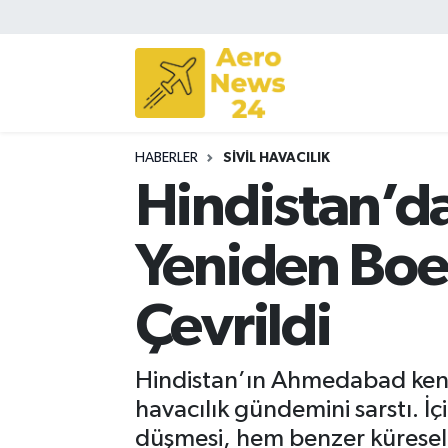
Sivil Havacılık
Savunma Sanayii
HABERLER
SIVIL HAVACILIK
Turizm
Hindistan’da
Yeniden Boe
Çevrildi
Hindistan’ın Ahmedabad kenti
havacılık gündemini sarstı. İ
düşmesi, hem benzer küresel 