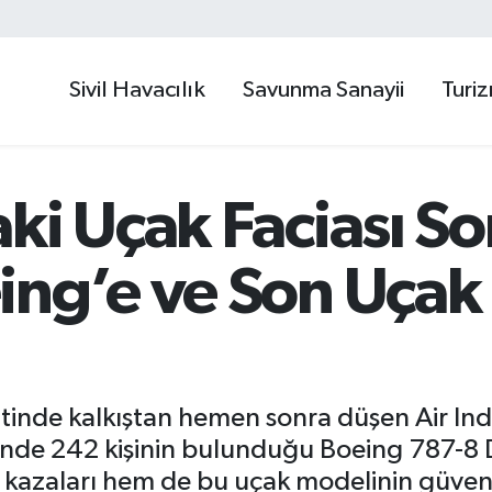
Sivil Havacılık
Savunma Sanayii
Turi
ki Uçak Faciası So
ing’e ve Son Uçak 
nde kalkıştan hemen sonra düşen Air Indi
çinde 242 kişinin bulunduğu Boeing 787-8 
kazaları hem de bu uçak modelinin güvenl