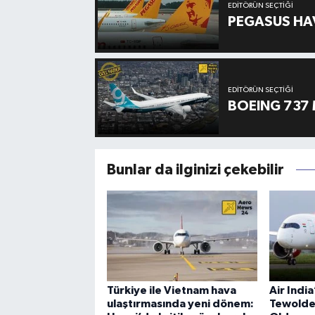
EDITÖRÜN SEÇTIĞI
PEGASUS HAV
EDITÖRÜN SEÇTIĞI
BOEING 737 
Bunlar da ilginizi çekebilir
Türkiye ile Vietnam hava
Air Indi
ulaştırmasında yeni dönem:
Tewolde