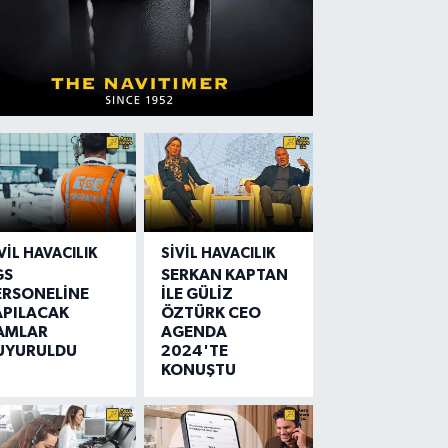
VIL HAVACILIK
SIVIL HAVACILIK
GS
SERKAN KAPTAN
ERSONELİNE
İLE GÜLİZ
APILACAK
ÖZTÜRK CEO
AMLAR
AGENDA
UYURULDU
2024'TE
KONUŞTU