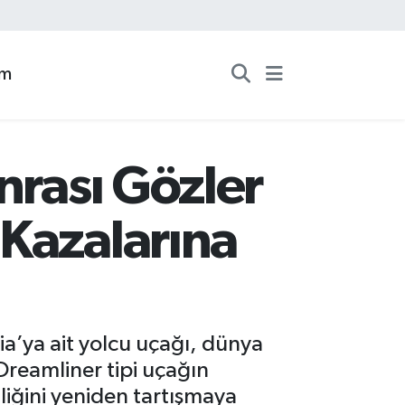
zm
nrası Gözler
Kazalarına
a’ya ait yolcu uçağı, dünya
Dreamliner tipi uçağın
iğini yeniden tartışmaya