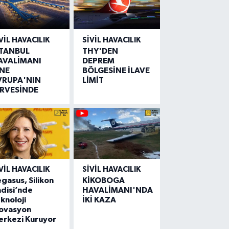
VIL HAVACILIK
SIVIL HAVACILIK
STANBUL
THY'DEN
AVALİMANI
DEPREM
İNE
BÖLGESİNE İLAVE
VRUPA'NIN
LİMİT
İRVESİNDE
VIL HAVACILIK
SIVIL HAVACILIK
gasus, Silikon
KİKOBOGA
disi’nde
HAVALİMANI'NDA
knoloji
İKİ KAZA
novasyon
erkezi Kuruyor