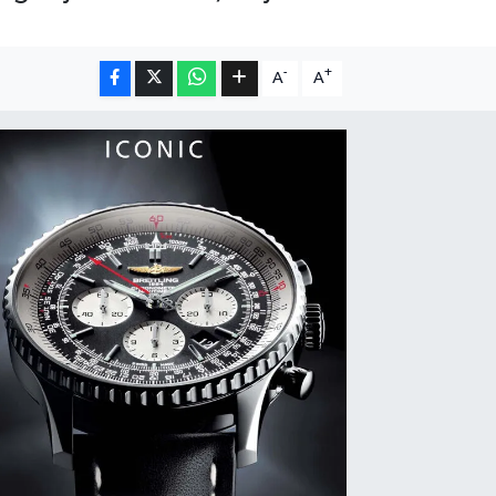
-
+
A
A