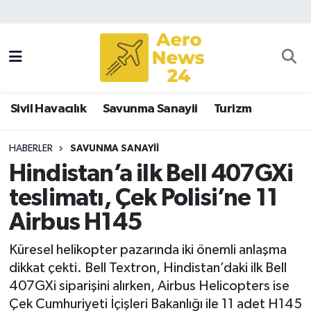
Sivil Havacılık
Savunma Sanayii
Sivil Havacılık
Savunma Sanayii
Turizm
Turizm
HABERLER
SAVUNMA SANAYII
Hindistan’a ilk Bell 407GXi
teslimatı, Çek Polisi’ne 11
Airbus H145
Küresel helikopter pazarında iki önemli anlaşma
dikkat çekti. Bell Textron, Hindistan’daki ilk Bell
407GXi siparişini alırken, Airbus Helicopters ise
Çek Cumhuriyeti İçişleri Bakanlığı ile 11 adet H145