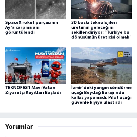
SpaceX roket parçasının
3D baskı teknolojileri
Ay'a çarpma anı
üretimin geleceğini
görüntülendi
şekillendiriyor: "Türkiye bu
dönüşümün üreticisi olmalı"
TEKNOFEST Mavi Vatan
İzmir'deki yangın söndürme
Ziyaretçi Kayıtları Başladı
uçağı Beydağ Barajı'nda
kalkış yapamadı: Pilot uçağı
güvenle kıyıya ulaştırdı
Yorumlar