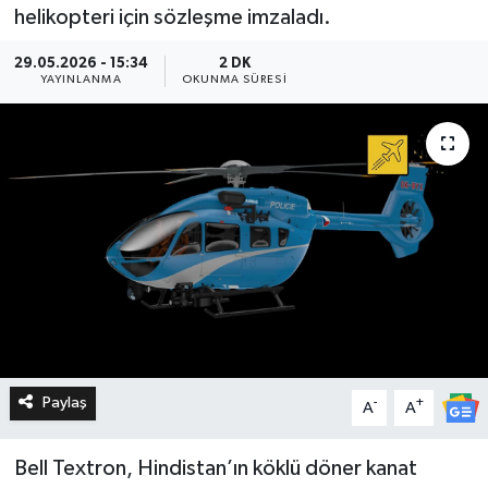
helikopteri için sözleşme imzaladı.
29.05.2026 - 15:34
2 DK
YAYINLANMA
OKUNMA SÜRESI
Paylaş
-
+
A
A
Bell Textron, Hindistan’ın köklü döner kanat