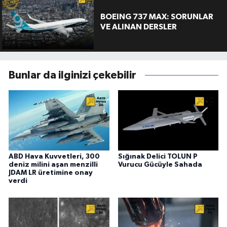
BOEING 737 MAX: SORUNLAR
VE ALINAN DERSLER
Bunlar da ilginizi çekebilir
ABD Hava Kuvvetleri, 300
Sığınak Delici TOLUN P
deniz milini aşan menzilli
Vurucu Gücüyle Sahada
JDAM LR üretimine onay
verdi