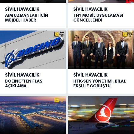
SIVIL HAVACILIK
SIVIL HAVACILIK
AIM UZMANLARI İÇİN
THY MOBİL UYGULAMASI
MÜJDELİ HABER
GÜNCELLENDİ
SIVIL HAVACILIK
SIVIL HAVACILIK
BOEING'TEN FLAŞ
HTK-SEN YÖNETİMİ, BİLAL
AÇIKLAMA
EKŞİ İLE GÖRÜŞTÜ