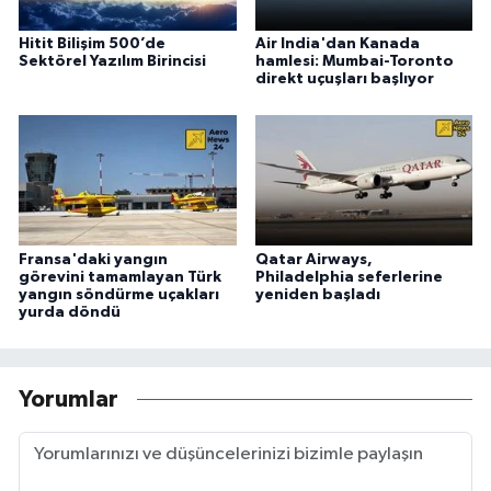
Hitit Bilişim 500’de
Air India'dan Kanada
Sektörel Yazılım Birincisi
hamlesi: Mumbai-Toronto
direkt uçuşları başlıyor
Fransa'daki yangın
Qatar Airways,
görevini tamamlayan Türk
Philadelphia seferlerine
yangın söndürme uçakları
yeniden başladı
yurda döndü
Yorumlar