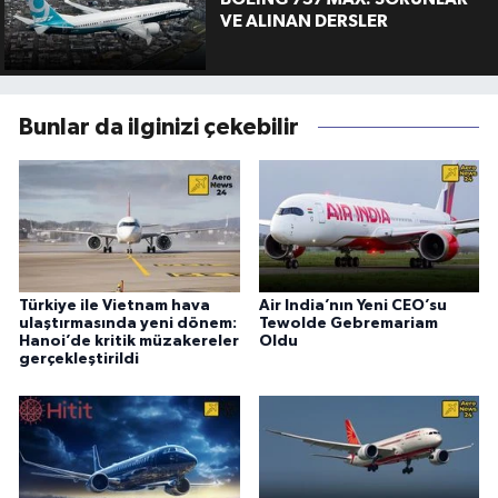
VE ALINAN DERSLER
Bunlar da ilginizi çekebilir
Türkiye ile Vietnam hava
Air India’nın Yeni CEO’su
ulaştırmasında yeni dönem:
Tewolde Gebremariam
Hanoi’de kritik müzakereler
Oldu
gerçekleştirildi