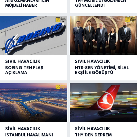
AIM UZMANLARI İÇİN
THY MOBİL UYGULAMASI
MÜJDELİ HABER
GÜNCELLENDİ
SIVIL HAVACILIK
SIVIL HAVACILIK
BOEING'TEN FLAŞ
HTK-SEN YÖNETİMİ, BİLAL
AÇIKLAMA
EKŞİ İLE GÖRÜŞTÜ
SIVIL HAVACILIK
SIVIL HAVACILIK
İSTANBUL HAVALİMANI
THY'DEN DEPREM