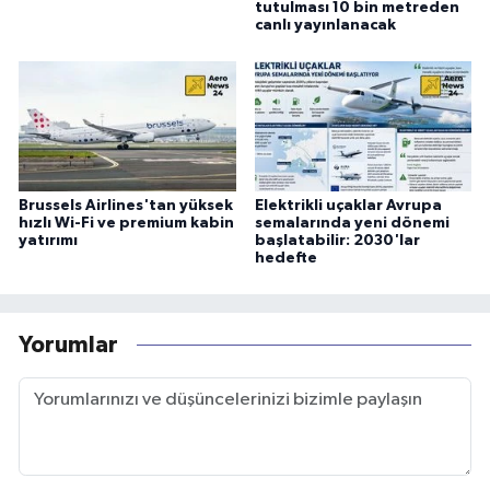
tutulması 10 bin metreden
canlı yayınlanacak
Brussels Airlines'tan yüksek
Elektrikli uçaklar Avrupa
hızlı Wi-Fi ve premium kabin
semalarında yeni dönemi
yatırımı
başlatabilir: 2030'lar
hedefte
Yorumlar