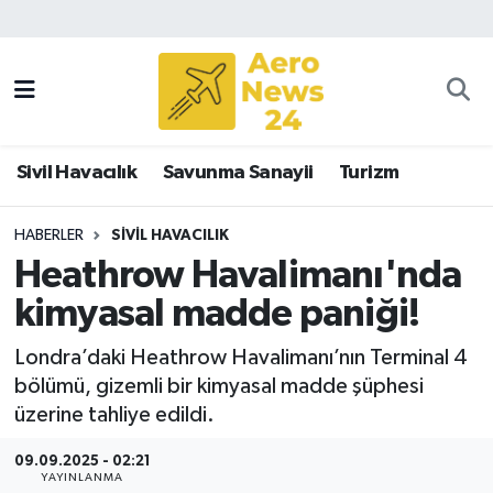
Sivil Havacılık
Savunma Sanayii
Sivil Havacılık
Savunma Sanayii
Turizm
Turizm
HABERLER
SIVIL HAVACILIK
Heathrow Havalimanı'nda
kimyasal madde paniği!
Londra’daki Heathrow Havalimanı’nın Terminal 4
bölümü, gizemli bir kimyasal madde şüphesi
üzerine tahliye edildi.
09.09.2025 - 02:21
YAYINLANMA