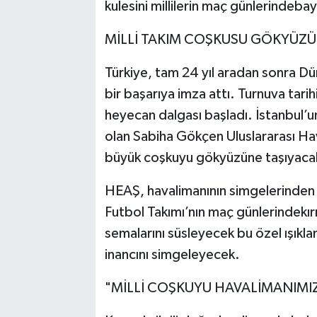
kulesini millilerin maç günlerindebay
MİLLİ TAKIM COŞKUSU GÖKYÜZ
Türkiye, tam 24 yıl aradan sonra Dü
bir başarıya imza attı. Turnuva tari
heyecan dalgası başladı. İstanbul’un
olan Sabiha Gökçen Uluslararası H
büyük coşkuyu gökyüzüne taşıyaca
HEAŞ, havalimanının simgelerinden bir
Futbol Takımı’nın maç günlerindekırm
semalarını süsleyecek bu özel ışıklan
inancını simgeleyecek.
"MİLLİ COŞKUYU HAVALİMANIMI