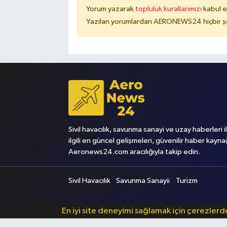
Yorum yazarak
topluluk kurallarımızı
kabul e
Yazılan yorumlardan AERONEWS24 hiçbir şe
Sivil havacılık, savunma sanayi ve uzay haberleri i
ilgili en güncel gelişmeleri, güvenilir haber kayna
Aeronews24.com aracılığıyla takip edin.
Sivil Havacılık
Savunma Sanayii
Turizm
En iyi site deneyimi sağlamak için çerezler