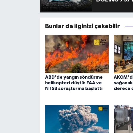
Bunlar da ilginizi çekebilir
ABD'de yangın söndürme
AKOM'dan
helikopteri düştü: FAA ve
sağanak u
NTSB soruşturma başlattı
derece 