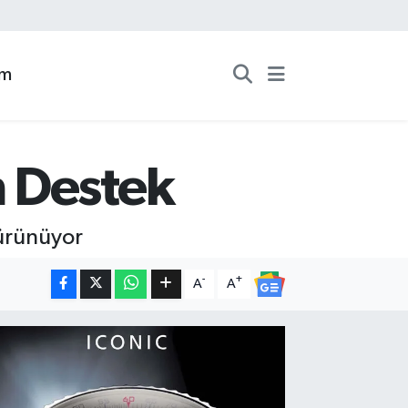
zm
 Destek
Bürünüyor
-
+
A
A