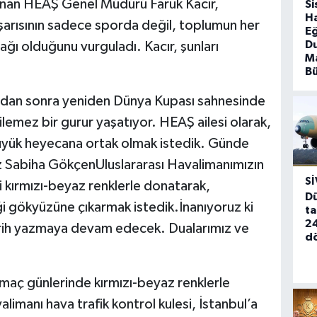
unan HEAŞ Genel Müdürü Faruk Kacır,
Si
Ha
aşarısının sadece sporda değil, toplumun her
Eğ
D
ğı olduğunu vurguladı. Kacır, şunları
Ma
B
aradan sonra yeniden Dünya Kupası sahnesinde
ilemez bir gurur yaşatıyor. HEAŞ ailesi olarak,
büyük heyecana ortak olmak istedik. Günde
mız Sabiha GökçenUluslararası Havalimanımızın
SI
ni kırmızı-beyaz renklerle donatarak,
Dü
ği gökyüzüne çıkarmak istedik.İnanıyoruz ki
ta
24
arih yazmaya devam edecek. Dualarımız ve
d
maç günlerinde kırmızı-beyaz renklerle
imanı hava trafik kontrol kulesi, İstanbul’a