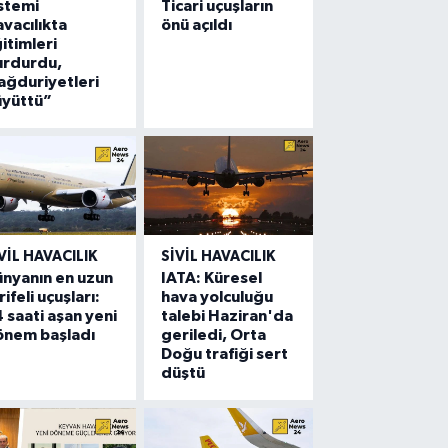
stemi
Ticari uçuşların
vacılıkta
önü açıldı
itimleri
urdurdu,
ğduriyetleri
üyüttü”
VIL HAVACILIK
SIVIL HAVACILIK
nyanın en uzun
IATA: Küresel
rifeli uçuşları:
hava yolculuğu
 saati aşan yeni
talebi Haziran'da
önem başladı
geriledi, Orta
Doğu trafiği sert
düştü