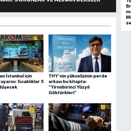
Tü
Br
m
Mi
ş
 İstanbul için
THY'nin yükselişinin perde
yarısı: Sıcaklıklar 5
arkası bu kitapta:
düşecek
"Yirmibirinci Yüzyıl
Göktürkleri"