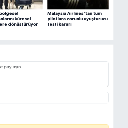
bölgesel
Malaysia Airlines'tan tüm
nlarını küresel
pilotlara zorunlu uyuşturucu
ere dönüştürüyor
testi kararı