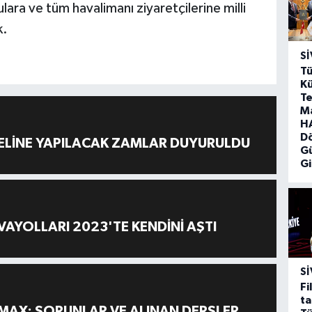
ulara ve tüm havalimanı ziyaretçilerine milli
k.
SI
Tü
Kü
Te
M
HA
D
ELİNE YAPILACAK ZAMLAR DUYURULDU
G
Gi
AYOLLARI 2023'TE KENDİNİ AŞTI
SI
Fi
ta
MAX: SORUNLAR VE ALINAN DERSLER