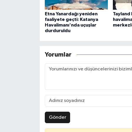
Etna Yanardağı yeniden
Tayland 
faaliyete geçti: Katanya
havalima
Havalimanı'nda uçuşlar
merkezl
durduruldu
Yorumlar
Gönder