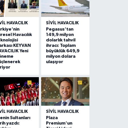
VIL HAVACILIK
SIVIL HAVACILIK
rkiye'nin
Pegasus'tan
resel Havacılık
149,9 milyon
knolojisi
dolarlık tahvil
arkası KEYVAN
ihracı: Toplam
VACILIK Yeni
büyüklük 649,9
öneme
milyon dolara
üçlenerek
ulaşıyor
riyor
VIL HAVACILIK
SIVIL HAVACILIK
lenin Sultanları
Plaza
rih yazdı:
Premium'un