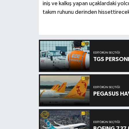
iniş ve kalkış yapan uçaklardaki yolc
takım ruhunu derinden hissettirece
EDITÖRÜN SEÇTIĞI
TGS PERSON
EDITÖRÜN SEÇTIĞI
PEGASUS HAV
EDITÖRÜN SEÇTIĞI
BOEING 737 