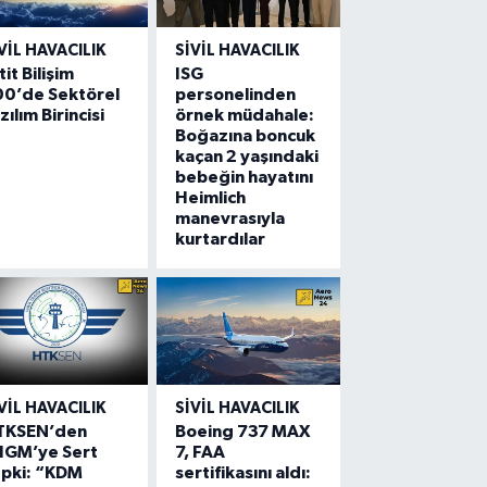
VIL HAVACILIK
SIVIL HAVACILIK
tit Bilişim
ISG
00’de Sektörel
personelinden
zılım Birincisi
örnek müdahale:
Boğazına boncuk
kaçan 2 yaşındaki
bebeğin hayatını
Heimlich
manevrasıyla
kurtardılar
VIL HAVACILIK
SIVIL HAVACILIK
TKSEN’den
Boeing 737 MAX
HGM’ye Sert
7, FAA
epki: “KDM
sertifikasını aldı: