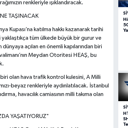
rağımızın renkleriyle ışıklandıracak.
SI
ÜNE TAŞINACAK
Hi
5
nya Kupası’na katılma hakkı kazanarak tarihi
Ya
hi yaklaştıkça tüm ülkede büyük bir gurur ve
 dünyaya açılan en önemli kapılarından biri
avalimanı’nın Meydan Otoritesi HEAŞ, bu
k.
i olan hava trafik kontrol kulesini, A Milli
ızı-beyaz renkleriyle aydınlatılacak. İstanbul
dırma, havacılık camiasının milli takıma olan
SI
H
ZDA YAŞATIYORUZ"
S
T