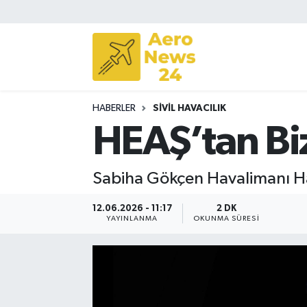
Sivil Havacılık
Savunma Sanayii
HABERLER
SIVIL HAVACILIK
Turizm
HEAŞ’tan Bi
Sabiha Gökçen Havalimanı Ha
12.06.2026 - 11:17
2 DK
YAYINLANMA
OKUNMA SÜRESI