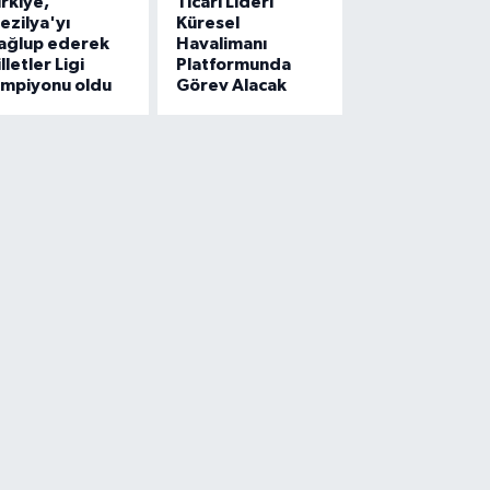
rkiye,
Ticari Lideri
ezilya'yı
Küresel
ağlup ederek
Havalimanı
lletler Ligi
Platformunda
ampiyonu oldu
Görev Alacak