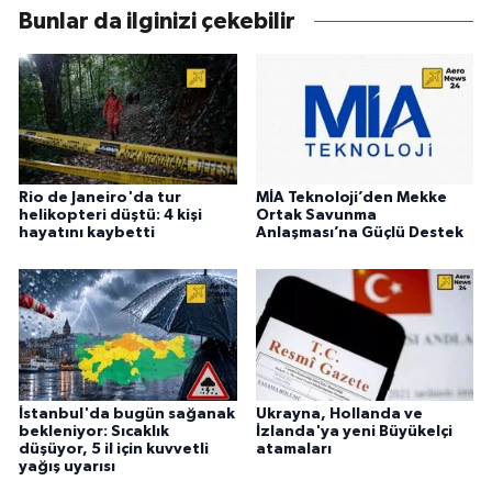
Bunlar da ilginizi çekebilir
Rio de Janeiro'da tur
MİA Teknoloji’den Mekke
helikopteri düştü: 4 kişi
Ortak Savunma
hayatını kaybetti
Anlaşması’na Güçlü Destek
İstanbul'da bugün sağanak
Ukrayna, Hollanda ve
bekleniyor: Sıcaklık
İzlanda'ya yeni Büyükelçi
düşüyor, 5 il için kuvvetli
atamaları
yağış uyarısı