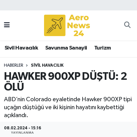
Sivil Havacılık
Savunma Sanayii
Sivil Havacılık
Savunma Sanayii
Turizm
Turizm
HABERLER
SIVIL HAVACILIK
HAWKER 900XP DÜŞTÜ: 2
ÖLÜ
ABD’nin Colorado eyaletinde Hawker 900XP tipi
uçağın düştüğü ve iki kişinin hayatını kaybettiği
açıklandı.
08.02.2024 - 15:16
YAYINLANMA