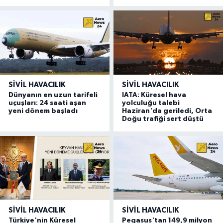
SIVIL HAVACILIK
SIVIL HAVACILIK
Dünyanın en uzun tarifeli
IATA: Küresel hava
uçuşları: 24 saati aşan
yolculuğu talebi
yeni dönem başladı
Haziran'da geriledi, Orta
Doğu trafiği sert düştü
SIVIL HAVACILIK
SIVIL HAVACILIK
Türkiye'nin Küresel
Pegasus'tan 149,9 milyon