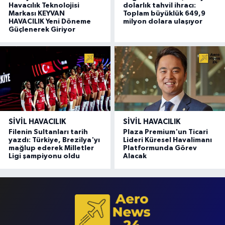
Havacılık Teknolojisi
dolarlık tahvil ihracı:
Markası KEYVAN
Toplam büyüklük 649,9
HAVACILIK Yeni Döneme
milyon dolara ulaşıyor
Güçlenerek Giriyor
SIVIL HAVACILIK
SIVIL HAVACILIK
Filenin Sultanları tarih
Plaza Premium'un Ticari
yazdı: Türkiye, Brezilya'yı
Lideri Küresel Havalimanı
mağlup ederek Milletler
Platformunda Görev
Ligi şampiyonu oldu
Alacak