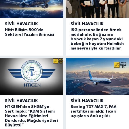
SIVIL HAVACILIK
SIVIL HAVACILIK
Hitit Bilişim 500’de
ISG personelinden örnek
Sektörel Yazılım Birincisi
müdahale: Boğazına
boncuk kaçan 2 yaşındaki
bebeğin hayatını Heimlich
manevrasıyla kurtardılar
SIVIL HAVACILIK
SIVIL HAVACILIK
HTKSEN’den SHGM’ye
Boeing 737 MAX 7, FAA
Sert Tepki: “KDM Sistemi
sertifikasını aldı: Ticari
Havacılıkta Eğitimleri
uçuşların önü açıldı
Durdurdu, Mağduriyetleri
Büyüttü”