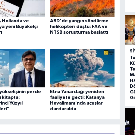
 Hollanda ve
ABD'de yangın söndürme
ya yeni Büyükelçi
helikopteri düştü: FAA ve
ı
NTSB soruşturma başlattı
SI
Tü
Kü
Te
M
HA
D
yükselişinin perde
Etna Yanardağı yeniden
G
u kitapta:
faaliyete geçti: Katanya
Gi
inci Yüzyıl
Havalimanı'nda uçuşlar
eri"
durduruldu