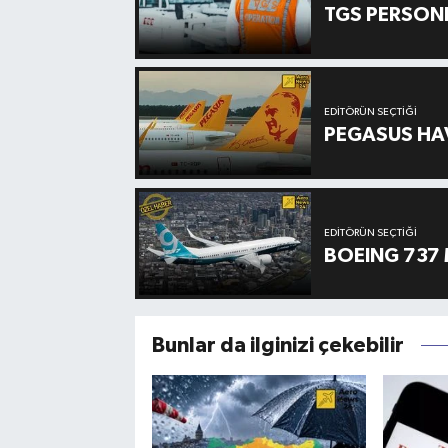
TGS PERSON
EDITÖRÜN SEÇTIĞI
PEGASUS HAV
EDITÖRÜN SEÇTIĞI
BOEING 737 
Bunlar da ilginizi çekebilir