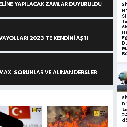
ELİNE YAPILACAK ZAMLAR DUYURULDU
SI
H
S
T
Si
Ha
Eğ
AYOLLARI 2023'TE KENDİNİ AŞTI
D
Ma
B
MAX: SORUNLAR VE ALINAN DERSLER
SI
Dü
ta
24
d