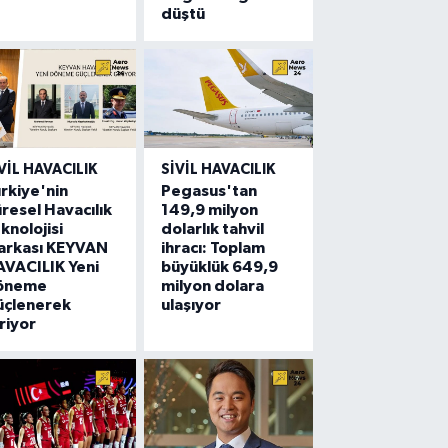
düştü
VIL HAVACILIK
SIVIL HAVACILIK
rkiye'nin
Pegasus'tan
resel Havacılık
149,9 milyon
knolojisi
dolarlık tahvil
arkası KEYVAN
ihracı: Toplam
VACILIK Yeni
büyüklük 649,9
öneme
milyon dolara
üçlenerek
ulaşıyor
riyor