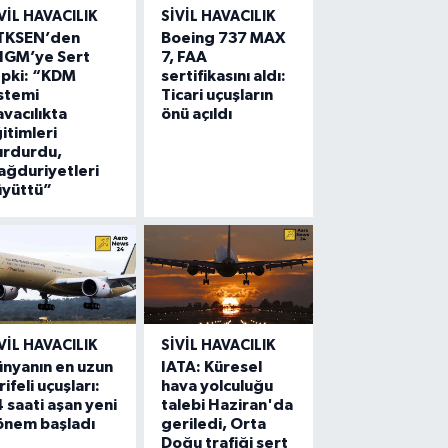
VIL HAVACILIK
SIVIL HAVACILIK
TKSEN’den
Boeing 737 MAX
HGM’ye Sert
7, FAA
epki: “KDM
sertifikasını aldı:
stemi
Ticari uçuşların
vacılıkta
önü açıldı
itimleri
urdurdu,
ğduriyetleri
üyüttü”
VIL HAVACILIK
SIVIL HAVACILIK
nyanın en uzun
IATA: Küresel
rifeli uçuşları:
hava yolculuğu
 saati aşan yeni
talebi Haziran'da
önem başladı
geriledi, Orta
Doğu trafiği sert