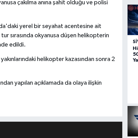
yanusa çakılma anına şahit olduğu ve polisi
a'daki yerel bir seyahat acentesine ait
 tur sırasında okyanusa düşen helikopterin
SI
ade edildi.
Hi
5
i yakınlarındaki helikopter kazasından sonra 2
Ya
ından yapılan açıklamada da olaya ilişkin