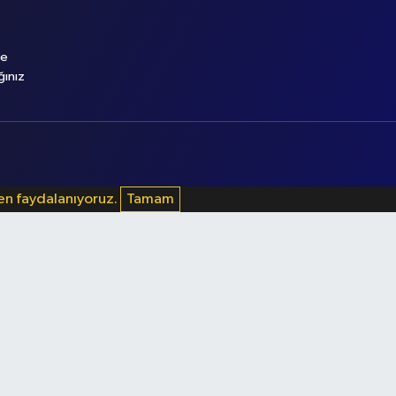
le
ğınız
den faydalanıyoruz.
Tamam