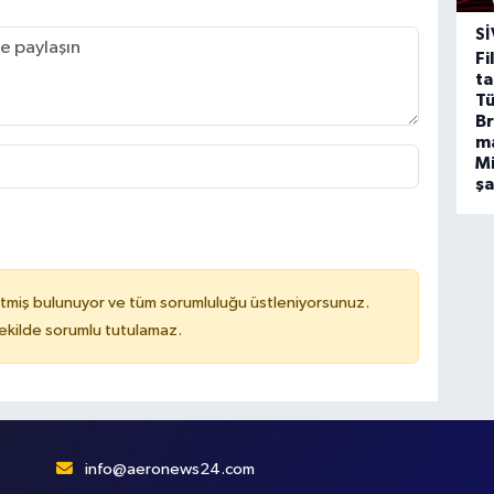
SI
Fi
ta
Tü
Br
m
Mi
ş
tmiş bulunuyor ve tüm sorumluluğu üstleniyorsunuz.
kilde sorumlu tutulamaz.
info@aeronews24.com