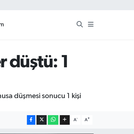
zm
 düştü: 1
nusa düşmesi sonucu 1 kişi
-
+
A
A