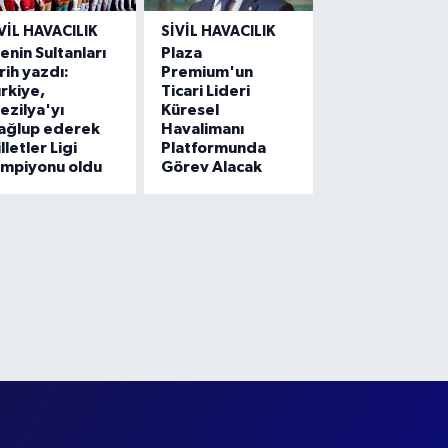
VIL HAVACILIK
SIVIL HAVACILIK
lenin Sultanları
Plaza
rih yazdı:
Premium'un
rkiye,
Ticari Lideri
ezilya'yı
Küresel
ağlup ederek
Havalimanı
lletler Ligi
Platformunda
ampiyonu oldu
Görev Alacak