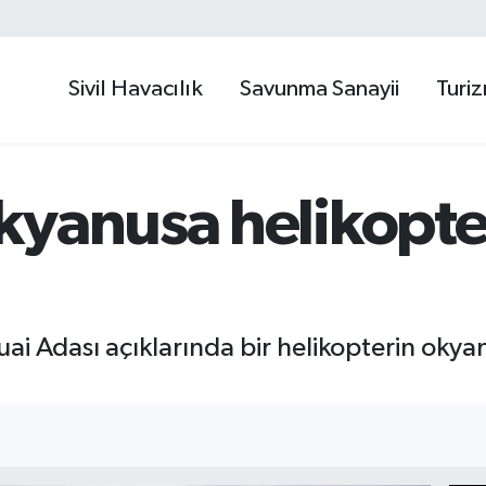
Sivil Havacılık
Savunma Sanayii
Turi
yanusa helikopter
ai Adası açıklarında bir helikopterin okya