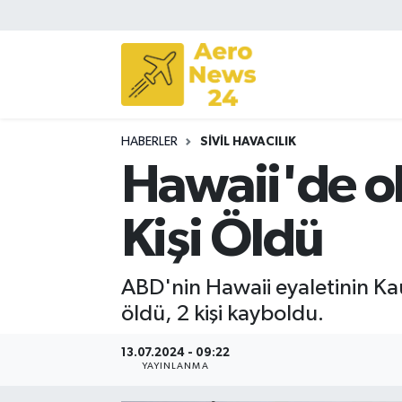
Sivil Havacılık
Savunma Sanayii
HABERLER
SIVIL HAVACILIK
Turizm
Hawaii'de ok
Kişi Öldü
ABD'nin Hawaii eyaletinin Kau
öldü, 2 kişi kayboldu.
13.07.2024 - 09:22
YAYINLANMA