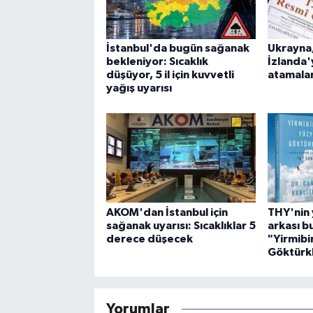
İstanbul'da bugün sağanak
Ukrayna,
bekleniyor: Sıcaklık
İzlanda'
düşüyor, 5 il için kuvvetli
atamalar
yağış uyarısı
AKOM'dan İstanbul için
THY'nin 
sağanak uyarısı: Sıcaklıklar 5
arkası b
derece düşecek
"Yirmibir
Göktürkl
Yorumlar