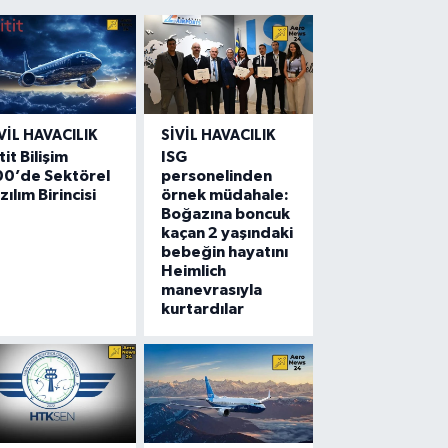
VIL HAVACILIK
SIVIL HAVACILIK
tit Bilişim
ISG
00’de Sektörel
personelinden
zılım Birincisi
örnek müdahale:
Boğazına boncuk
kaçan 2 yaşındaki
bebeğin hayatını
Heimlich
manevrasıyla
kurtardılar