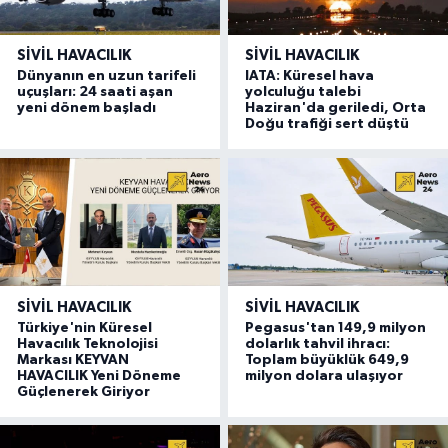
SIVIL HAVACILIK
SIVIL HAVACILIK
Dünyanın en uzun tarifeli
IATA: Küresel hava
uçuşları: 24 saati aşan
yolculuğu talebi
yeni dönem başladı
Haziran'da geriledi, Orta
Doğu trafiği sert düştü
SIVIL HAVACILIK
SIVIL HAVACILIK
Türkiye'nin Küresel
Pegasus'tan 149,9 milyon
Havacılık Teknolojisi
dolarlık tahvil ihracı:
Markası KEYVAN
Toplam büyüklük 649,9
HAVACILIK Yeni Döneme
milyon dolara ulaşıyor
Güçlenerek Giriyor