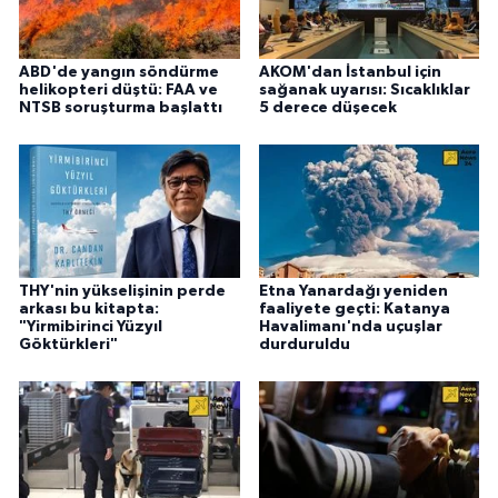
ABD'de yangın söndürme
AKOM'dan İstanbul için
helikopteri düştü: FAA ve
sağanak uyarısı: Sıcaklıklar
NTSB soruşturma başlattı
5 derece düşecek
THY'nin yükselişinin perde
Etna Yanardağı yeniden
arkası bu kitapta:
faaliyete geçti: Katanya
"Yirmibirinci Yüzyıl
Havalimanı'nda uçuşlar
Göktürkleri"
durduruldu