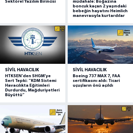
Sektörel Yazılım Birincisi
müdahale: Boğazına
boncuk kaçan 2 yaşındaki
bebeğin hayatını Heimlich
manevrasıyla kurtardılar
SIVIL HAVACILIK
SIVIL HAVACILIK
HTKSEN’den SHGM’ye
Boeing 737 MAX 7, FAA
Sert Tepki: “KDM Sistemi
sertifikasını aldı: Ticari
Havacılıkta Eğitimleri
uçuşların önü açıldı
Durdurdu, Mağduriyetleri
Büyüttü”