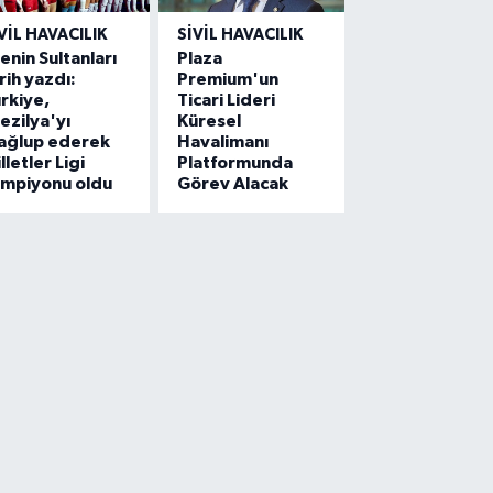
VIL HAVACILIK
SIVIL HAVACILIK
lenin Sultanları
Plaza
rih yazdı:
Premium'un
rkiye,
Ticari Lideri
ezilya'yı
Küresel
ağlup ederek
Havalimanı
lletler Ligi
Platformunda
ampiyonu oldu
Görev Alacak