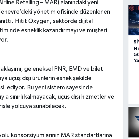
rline Retailing – MAR) alanındaki yeni
Cenevre’deki yönetim ofisinde düzenlenen
nıttı. Hitit Oxygen, sektörde dijital
timinde esneklik kazandırmayı ve müşteri
yor.
SI
Hi
5
Ya
aklaşımı, geleneksel PNR, EMD ve bilet
veya uçuş dışı ürünlerin esnek şekilde
sil ediyor. Bu yeni sistem sayesinde
ıyla sınırlı kalmayacak, uçuş dışı hizmetler ve
arişle yolcuya sunabilecek.
yolu konsorsiyumlarının MAR standartlarına