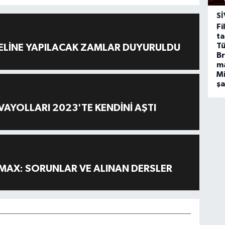
SI
Fi
ta
Tü
ELİNE YAPILACAK ZAMLAR DUYURULDU
Br
m
Mi
ş
AYOLLARI 2023'TE KENDİNİ AŞTI
MAX: SORUNLAR VE ALINAN DERSLER