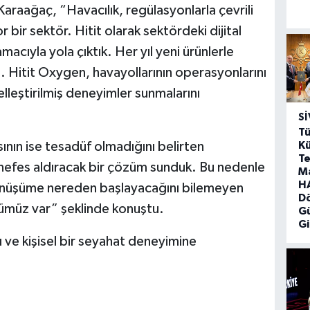
raağaç, “Havacılık, regülasyonlarla çevrili
r bir sektör. Hitit olarak sektördeki dijital
ıyla yola çıktık. Her yıl yeni ürünlerle
z. Hitit Oxygen, havayollarının operasyonlarını
iselleştirilmiş deneyimler sunmalarını
SI
Tü
Kü
nın ise tesadüf olmadığını belirten
Te
nefes aldıracak bir çözüm sunduk. Bu nedenle
M
HA
dönüşüme nereden başlayacağını bilemeyen
D
nümüz var” şeklinde konuştu.
G
Gi
ı ve kişisel bir seyahat deneyimine