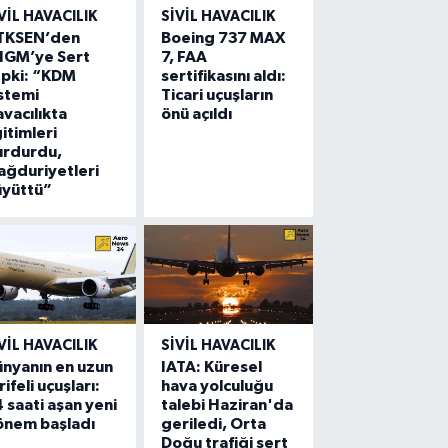
VIL HAVACILIK
SIVIL HAVACILIK
TKSEN’den
Boeing 737 MAX
HGM’ye Sert
7, FAA
epki: “KDM
sertifikasını aldı:
stemi
Ticari uçuşların
vacılıkta
önü açıldı
itimleri
urdurdu,
ğduriyetleri
üyüttü”
VIL HAVACILIK
SIVIL HAVACILIK
nyanın en uzun
IATA: Küresel
rifeli uçuşları:
hava yolculuğu
 saati aşan yeni
talebi Haziran'da
önem başladı
geriledi, Orta
Doğu trafiği sert