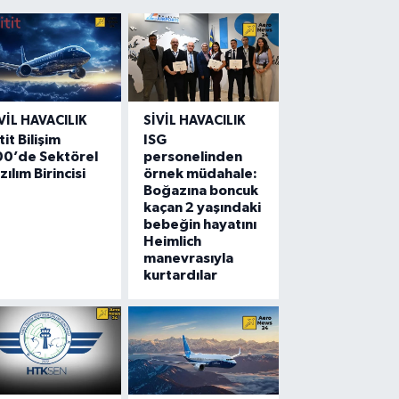
VIL HAVACILIK
SIVIL HAVACILIK
tit Bilişim
ISG
00’de Sektörel
personelinden
zılım Birincisi
örnek müdahale:
Boğazına boncuk
kaçan 2 yaşındaki
bebeğin hayatını
Heimlich
manevrasıyla
kurtardılar