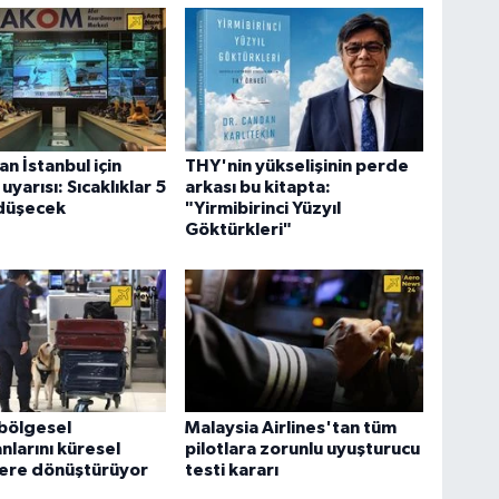
 İstanbul için
THY'nin yükselişinin perde
yarısı: Sıcaklıklar 5
arkası bu kitapta:
düşecek
"Yirmibirinci Yüzyıl
Göktürkleri"
bölgesel
Malaysia Airlines'tan tüm
nlarını küresel
pilotlara zorunlu uyuşturucu
ere dönüştürüyor
testi kararı