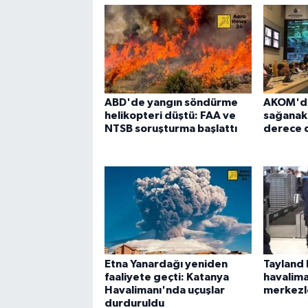
ABD'de yangın söndürme
AKOM'dan
helikopteri düştü: FAA ve
sağanak u
NTSB soruşturma başlattı
derece 
Etna Yanardağı yeniden
Tayland 
faaliyete geçti: Katanya
havalima
Havalimanı'nda uçuşlar
merkezl
durduruldu