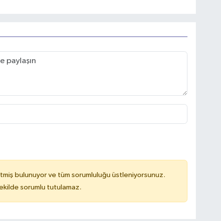
tmiş bulunuyor ve tüm sorumluluğu üstleniyorsunuz.
kilde sorumlu tutulamaz.