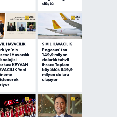
düştü
VIL HAVACILIK
SIVIL HAVACILIK
rkiye'nin
Pegasus'tan
resel Havacılık
149,9 milyon
knolojisi
dolarlık tahvil
arkası KEYVAN
ihracı: Toplam
VACILIK Yeni
büyüklük 649,9
öneme
milyon dolara
üçlenerek
ulaşıyor
riyor