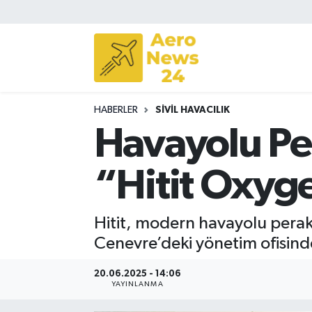
Sivil Havacılık
Savunma Sanayii
HABERLER
SIVIL HAVACILIK
Turizm
Havayolu Pe
“Hitit Oxyg
Hitit, modern havayolu perak
Cenevre’deki yönetim ofisinde
20.06.2025 - 14:06
YAYINLANMA