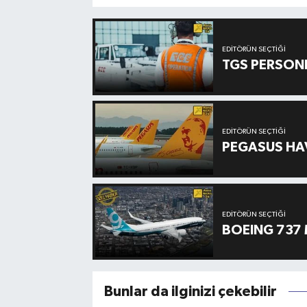
EDITÖRÜN SEÇTIĞI
TGS PERSON
EDITÖRÜN SEÇTIĞI
PEGASUS HAV
EDITÖRÜN SEÇTIĞI
BOEING 737 
Bunlar da ilginizi çekebilir