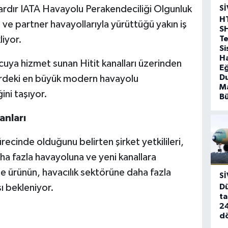
ıllardır IATA Havayolu Perakendeciliği Olgunluk
SI
H
 ve partner havayollarıyla yürüttüğü yakın iş
S
T
liyor.
Si
Ha
lcuya hizmet sunan Hitit kanalları üzerinden
Eğ
D
ördeki en büyük modern havayolu
Ma
ini taşıyor.
B
nları
recinde olduğunu belirten şirket yetkilileri,
fazla havayoluna ve yeni kanallara
le ürünün, havacılık sektörüne daha fazla
SI
Dü
ı bekleniyor.
ta
24
d