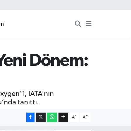
zm
 Yeni Dönem:
xygen”i, IATA’nın
’nda tanıttı.
-
+
A
A