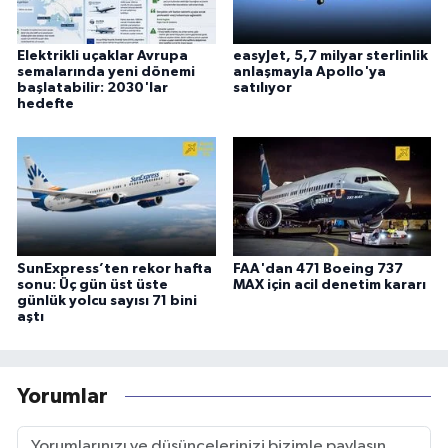
Elektrikli uçaklar Avrupa
easyJet, 5,7 milyar sterlinlik
semalarında yeni dönemi
anlaşmayla Apollo'ya
başlatabilir: 2030'lar
satılıyor
hedefte
SunExpress’ten rekor hafta
FAA'dan 471 Boeing 737
sonu: Üç gün üst üste
MAX için acil denetim kararı
günlük yolcu sayısı 71 bini
aştı
Yorumlar