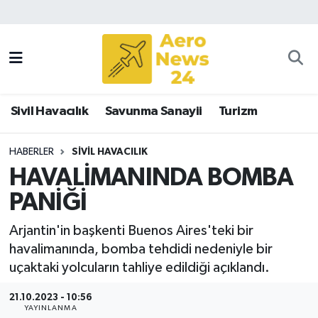
Sivil Havacılık
Savunma Sanayii
Sivil Havacılık
Savunma Sanayii
Turizm
Turizm
HABERLER
SIVIL HAVACILIK
HAVALİMANINDA BOMBA
PANİĞİ
Arjantin'in başkenti Buenos Aires'teki bir
havalimanında, bomba tehdidi nedeniyle bir
uçaktaki yolcuların tahliye edildiği açıklandı.
21.10.2023 - 10:56
YAYINLANMA