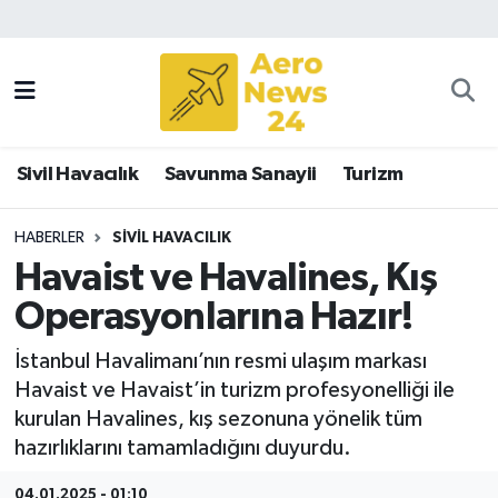
Sivil Havacılık
Savunma Sanayii
Sivil Havacılık
Savunma Sanayii
Turizm
Turizm
HABERLER
SIVIL HAVACILIK
Havaist ve Havalines, Kış
Operasyonlarına Hazır!
İstanbul Havalimanı’nın resmi ulaşım markası
Havaist ve Havaist’in turizm profesyonelliği ile
kurulan Havalines, kış sezonuna yönelik tüm
hazırlıklarını tamamladığını duyurdu.
04.01.2025 - 01:10