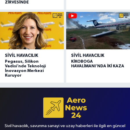
ZİRVESİNDE
SIVIL HAVACILIK
SIVIL HAVACILIK
Pegasus, Silikon
KİKOBOGA
Vadisi’nde Teknoloji
HAVALİMANI'NDA İKİ KAZA
İnovasyon Merkezi
Kuruyor
Sivil havacılık, savunma sanayi ve uzay haberleri ile ilgili en güncel