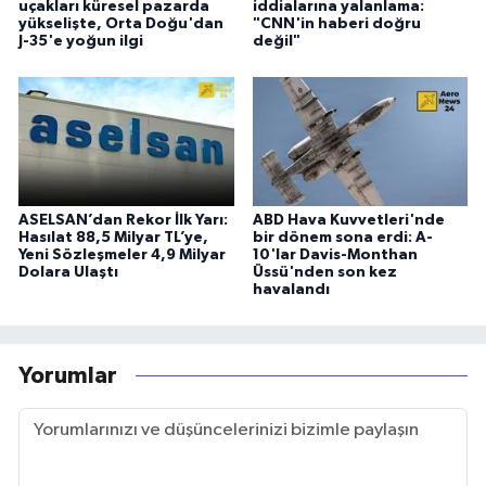
uçakları küresel pazarda
iddialarına yalanlama:
yükselişte, Orta Doğu'dan
"CNN'in haberi doğru
J-35'e yoğun ilgi
değil"
ASELSAN’dan Rekor İlk Yarı:
ABD Hava Kuvvetleri'nde
Hasılat 88,5 Milyar TL’ye,
bir dönem sona erdi: A-
Yeni Sözleşmeler 4,9 Milyar
10'lar Davis-Monthan
Dolara Ulaştı
Üssü'nden son kez
havalandı
Yorumlar