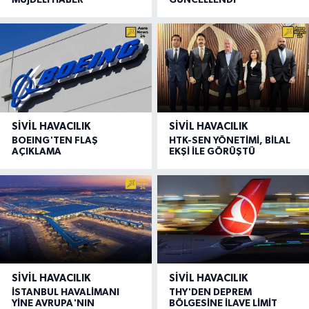
MÜJDELİ HABER
GÜNCELLENDİ
SIVIL HAVACILIK
SIVIL HAVACILIK
BOEING'TEN FLAŞ
HTK-SEN YÖNETİMİ, BİLAL
AÇIKLAMA
EKŞİ İLE GÖRÜŞTÜ
SIVIL HAVACILIK
SIVIL HAVACILIK
İSTANBUL HAVALİMANI
THY'DEN DEPREM
YİNE AVRUPA'NIN
BÖLGESİNE İLAVE LİMİT