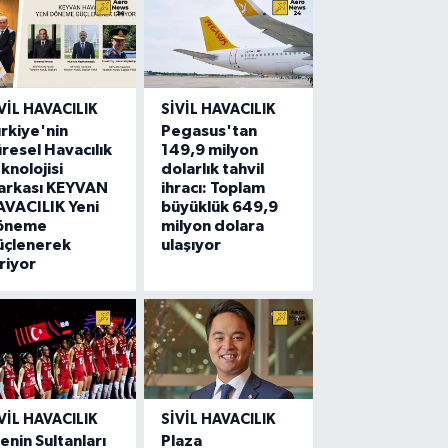
VIL HAVACILIK
SIVIL HAVACILIK
rkiye'nin
Pegasus'tan
resel Havacılık
149,9 milyon
knolojisi
dolarlık tahvil
arkası KEYVAN
ihracı: Toplam
VACILIK Yeni
büyüklük 649,9
öneme
milyon dolara
üçlenerek
ulaşıyor
riyor
VIL HAVACILIK
SIVIL HAVACILIK
lenin Sultanları
Plaza