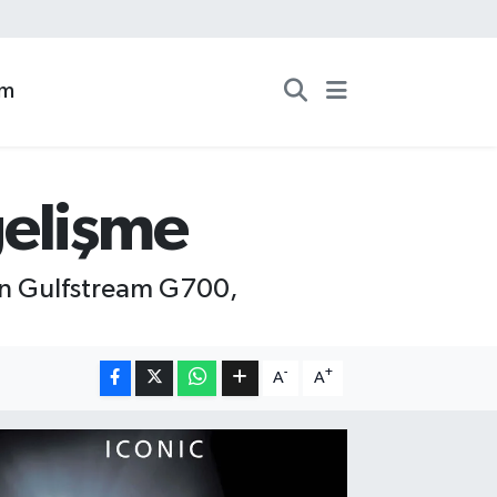
zm
gelişme
olan Gulfstream G700,
-
+
A
A