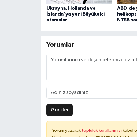
Ukrayna, Hollanda ve
ABD'de 
İzlanda'ya yeni Büyükelçi
helikopt
atamaları
NTSB sor
Yorumlar
Gönder
Yorum yazarak
topluluk kurallarımızı
kabul e