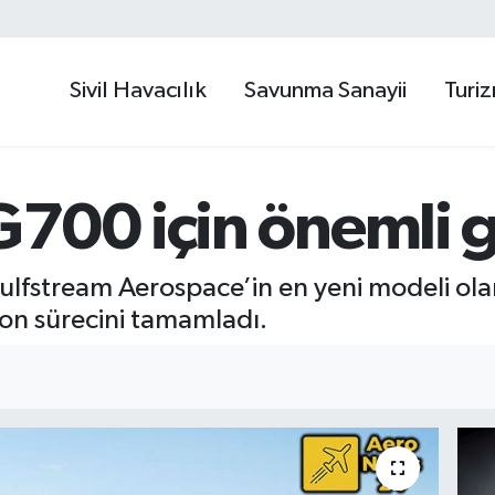
Sivil Havacılık
Savunma Sanayii
Turi
G700 için önemli 
i Gulfstream Aerospace’in en yeni modeli 
yon sürecini tamamladı.