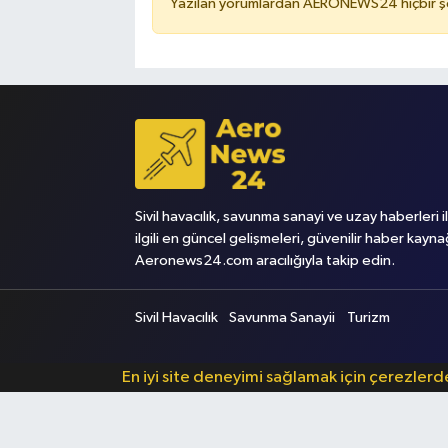
Yazılan yorumlardan AERONEWS24 hiçbir şe
Sivil havacılık, savunma sanayi ve uzay haberleri i
ilgili en güncel gelişmeleri, güvenilir haber kayna
Aeronews24.com aracılığıyla takip edin.
Sivil Havacılık
Savunma Sanayii
Turizm
En iyi site deneyimi sağlamak için çerezler