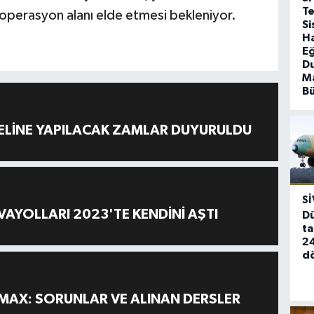
T
 operasyon alanı elde etmesi bekleniyor.
Si
Ha
Eğ
D
Ma
B
ELİNE YAPILACAK ZAMLAR DUYURULDU
SI
AYOLLARI 2023'TE KENDİNİ AŞTI
Dü
ta
24
d
MAX: SORUNLAR VE ALINAN DERSLER