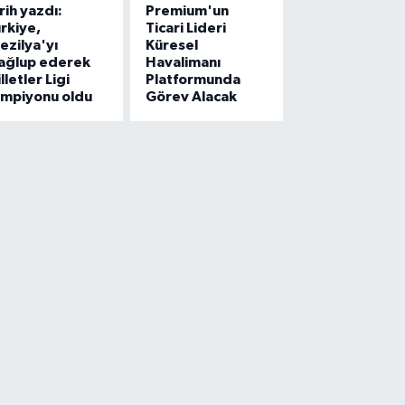
rih yazdı:
Premium'un
rkiye,
Ticari Lideri
ezilya'yı
Küresel
ağlup ederek
Havalimanı
lletler Ligi
Platformunda
ampiyonu oldu
Görev Alacak