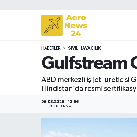
Sivil Havacılık
Savunma Sanayii
HABERLER
SIVIL HAVACILIK
Turizm
Gulfstream 
ABD merkezli iş jeti üreticis
Hindistan’da resmi sertifikas
05.03.2026 - 13:56
YAYINLANMA