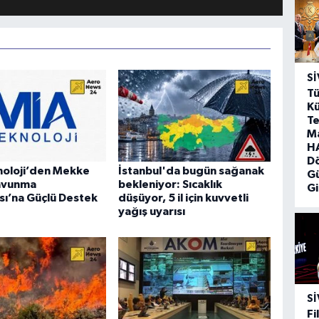
SI
Tü
Kü
Te
M
HA
D
noloji’den Mekke
İstanbul'da bugün sağanak
G
avunma
bekleniyor: Sıcaklık
Gi
ı’na Güçlü Destek
düşüyor, 5 il için kuvvetli
yağış uyarısı
SI
Fi