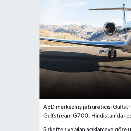
ABD merkezli iş jeti üreticisi Gulf
Gulfstream G700, Hindistan’da resm
Şirketten yapılan açıklamaya göre uça