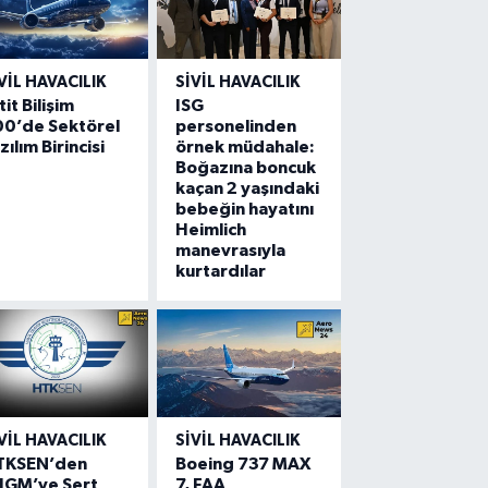
VIL HAVACILIK
SIVIL HAVACILIK
tit Bilişim
ISG
00’de Sektörel
personelinden
zılım Birincisi
örnek müdahale:
Boğazına boncuk
kaçan 2 yaşındaki
bebeğin hayatını
Heimlich
manevrasıyla
kurtardılar
VIL HAVACILIK
SIVIL HAVACILIK
TKSEN’den
Boeing 737 MAX
HGM’ye Sert
7, FAA