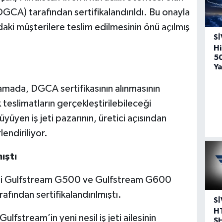
(DGCA) tarafından sertifikalandırıldı. Bu onayla
aki müşterilere teslim edilmesinin önü açılmış
SI
Hi
5
Ya
amada, DGCA sertifikasının alınmasının
teslimatların gerçekleştirilebileceği
büyüyen iş jeti pazarının, üretici açısından
endiriliyor.
ıştı
iği Gulfstream G500 ve Gulfstream G600
fından sertifikalandırılmıştı.
SI
H
ulfstream’in yeni nesil iş jeti ailesinin
S