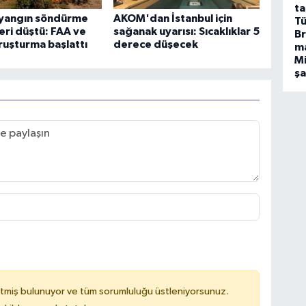
ta
yangın söndürme
AKOM'dan İstanbul için
Tü
eri düştü: FAA ve
sağanak uyarısı: Sıcaklıklar 5
Br
uşturma başlattı
derece düşecek
m
Mi
ş
tmiş bulunuyor ve tüm sorumluluğu üstleniyorsunuz.