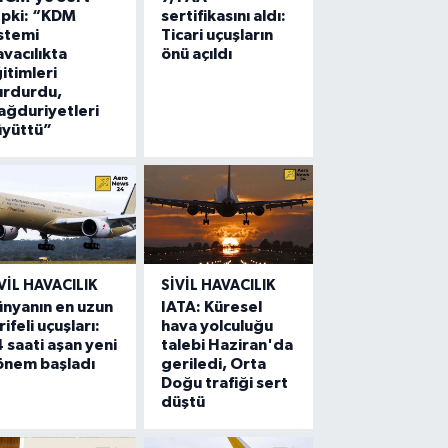
epki: “KDM
sertifikasını aldı:
stemi
Ticari uçuşların
vacılıkta
önü açıldı
itimleri
urdurdu,
ğduriyetleri
üyüttü”
VIL HAVACILIK
SIVIL HAVACILIK
nyanın en uzun
IATA: Küresel
rifeli uçuşları:
hava yolculuğu
 saati aşan yeni
talebi Haziran'da
önem başladı
geriledi, Orta
Doğu trafiği sert
düştü