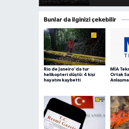
Bunlar da ilginizi çekebilir
Rio de Janeiro'da tur
MİA Tek
helikopteri düştü: 4 kişi
Ortak S
hayatını kaybetti
Anlaşmas