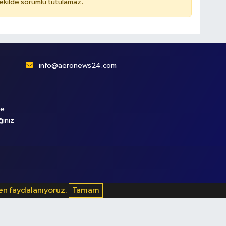
kilde sorumlu tutulamaz.
info@aeronews24.com
le
ğınız
den faydalanıyoruz.
Tamam