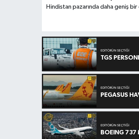
Hindistan pazarında daha geniş bir
EDITÖRÜN SEÇTIĞI
TGS PERSON
EDITÖRÜN SEÇTIĞI
PEGASUS HAV
EDITÖRÜN SEÇTIĞI
BOEING 737 