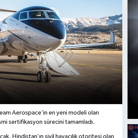
stream Aerospace’in en yeni modeli olan
i sertifikasyon sürecini tamamladı.
k, Hindistan’ın sivil havacılık otoritesi olan