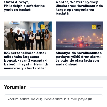
Qatar Airways,
Qantas, Western Sydney
Philadelphia seferlerine
Uluslararası Havalimanı'nda
yeniden başladı
kargo operasyonlarını
başlattı
ISG personelinden örnek
Almanya'da havalimanında
müdahale: Boğazına
patlayıcı yüklü dron alarmı:
boncuk kaçan 2 yaşındaki
Leipzig'de olası facia son
bebeğin hayatını Heimlich
anda önlendi
manevrasıyla kurtardılar
Yorumlar