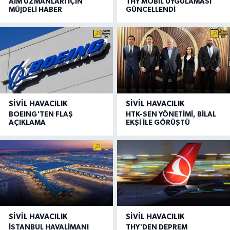
AIM UZMANLARI İÇİN
THY MOBİL UYGULAMASI
MÜJDELİ HABER
GÜNCELLENDİ
SIVIL HAVACILIK
SIVIL HAVACILIK
BOEING'TEN FLAŞ
HTK-SEN YÖNETİMİ, BİLAL
AÇIKLAMA
EKŞİ İLE GÖRÜŞTÜ
SIVIL HAVACILIK
SIVIL HAVACILIK
İSTANBUL HAVALİMANI
THY'DEN DEPREM