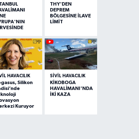
STANBUL
THY'DEN
AVALİMANI
DEPREM
İNE
BÖLGESİNE İLAVE
VRUPA'NIN
LİMİT
İRVESİNDE
VIL HAVACILIK
SIVIL HAVACILIK
gasus, Silikon
KİKOBOGA
disi’nde
HAVALİMANI'NDA
knoloji
İKİ KAZA
novasyon
erkezi Kuruyor