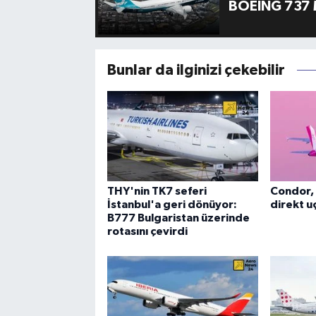
BOEING 737 
Bunlar da ilginizi çekebilir
THY'nin TK7 seferi
Condor, 
İstanbul'a geri dönüyor:
direkt uç
B777 Bulgaristan üzerinde
rotasını çevirdi