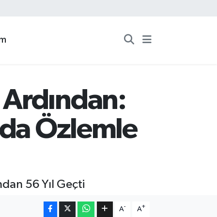
zm
 Ardından:
nda Özlemle
dan 56 Yıl Geçti
-
+
A
A