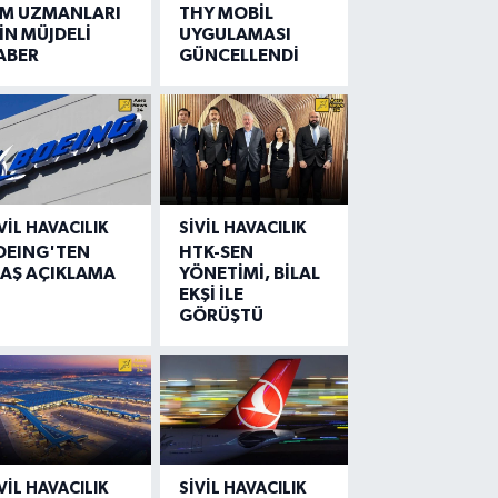
IM UZMANLARI
THY MOBİL
İN MÜJDELİ
UYGULAMASI
ABER
GÜNCELLENDİ
VIL HAVACILIK
SIVIL HAVACILIK
OEING'TEN
HTK-SEN
LAŞ AÇIKLAMA
YÖNETİMİ, BİLAL
EKŞİ İLE
GÖRÜŞTÜ
VIL HAVACILIK
SIVIL HAVACILIK