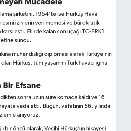
tmeyen Mücadele
çlama şirketini, 1954’te ise Hürkuş Hava
, resmi izinlerin verilmemesi ve bürokratik
 karşılaştı. Elinde kalan son uçağı TC-ERK’i
etine sundu.
ina mühendisliği diploması alarak Türkiye’nin
 olan Hürkuş, tüm yaşamını Türk havacılığına
 Bir Efsane
rdikten sonra uzun süre komada kaldı ve 16
ata veda etti. Bugün, vefatının 56. yılında
özlemle anıyoruz.
ı bir öncü olarak, Vecihi Hürkuş’un hikayesi