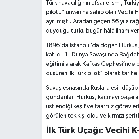
Türk havacılığının efsane ismi, Türkiye
pilotu” unvanına sahip olan Vecih
ayrılmıştı. Aradan geçen 56 yıla r
duyduğu tutku bugün hâlâ ilham v
1896’da İstanbul’da doğan Hürkuş, 
katıldı. 1. Dünya Savaşı'nda Bağda
eğitimi alarak Kafkas Cephesi’nde 
düşüren ilk Türk pilot” olarak tarihe
Savaş esnasında Ruslara esir düşüp
gönderilen Hürkuş, kaçmayı başarar
üstlendiği keşif ve taarruz görevle
görülen tek kişi oldu ve kırmızı şeritl
İlk Türk Uçağı: Vecihi K