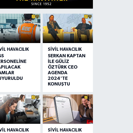
VIL HAVACILIK
SIVIL HAVACILIK
GS
SERKAN KAPTAN
ERSONELİNE
İLE GÜLİZ
APILACAK
ÖZTÜRK CEO
AMLAR
AGENDA
UYURULDU
2024'TE
KONUŞTU
VIL HAVACILIK
SIVIL HAVACILIK