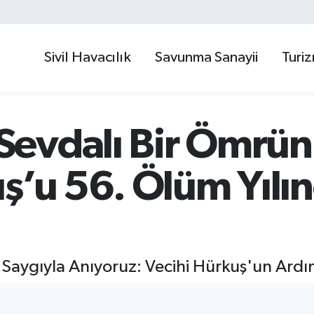
Sivil Havacılık
Savunma Sanayii
Turi
evdalı Bir Ömrün
ş’u 56. Ölüm Yılı
Saygıyla Anıyoruz: Vecihi Hürkuş'un Ardın