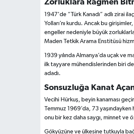
Zorluklara Rağmen Bi
1947'de “Türk Kanadı” adlı zirai ila
Yolları’nı kurdu. Ancak bu girişimler
engeller nedeniyle büyük zorluklarla
Maden Tetkik Arama Enstitüsü hizm
1939 yılında Almanya’da uçak ve mak
ilk tayyare mühendislerinden biri de
adadı.
Sonsuzluğa Kanat Açan
Vecihi Hürkuş, beyin kanaması geçi
Temmuz 1969’da, 73 yaşındayken hay
onu bir kez daha saygı, minnet ve 
Gökyüzüne ve ülkesine tutkuyla bağl