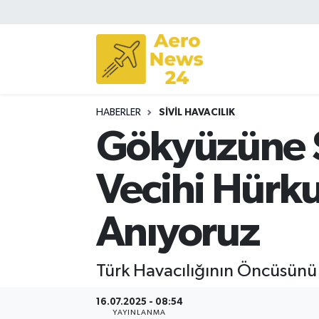
Sivil Havacılık
Savunma Sanayii
HABERLER
SIVIL HAVACILIK
Turizm
Gökyüzüne S
Vecihi Hürku
Anıyoruz
Türk Havacılığının Öncüsünü 
16.07.2025 - 08:54
YAYINLANMA