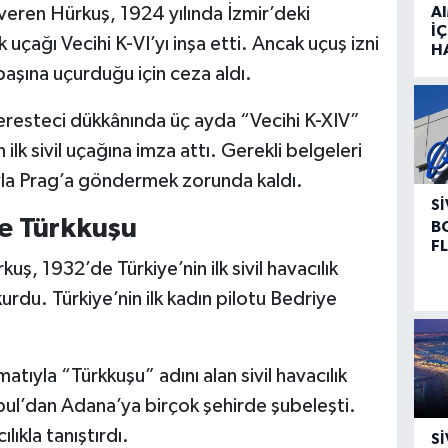
 veren Hürkuş, 1924 yılında İzmir’deki
A
İÇ
 uçağı Vecihi K-VI’yı inşa etti. Ancak uçuş izni
H
aşına uçurduğu için ceza aldı.
eresteci dükkânında üç ayda “Vecihi K-XIV”
n ilk sivil uçağına imza attı. Gerekli belgeleri
yla Prag’a göndermek zorunda kaldı.
SI
ve Türkkuşu
B
F
uş, 1932’de Türkiye’nin ilk sivil havacılık
urdu. Türkiye’nin ilk kadın pilotu Bedriye
tıyla “Türkkuşu” adını alan sivil havacılık
anbul’dan Adana’ya birçok şehirde şubeleşti.
ıkla tanıştırdı.
SI