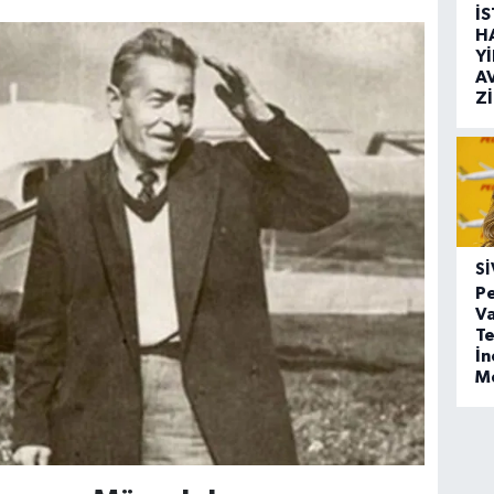
İ
H
Y
A
Z
SI
Pe
Va
Te
İ
M