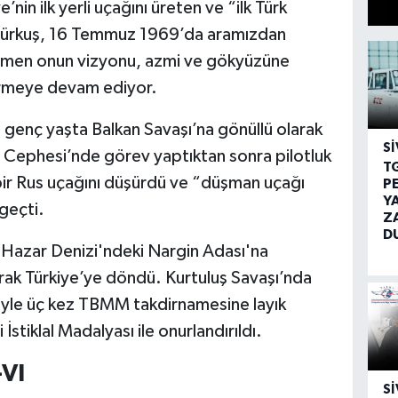
’nin ilk yerli uçağını üreten ve “ilk Türk
i Hürkuş, 16 Temmuz 1969’da aramızdan
ağmen onun vizyonu, azmi ve gökyüzüne
ermeye devam ediyor.
genç yaşta Balkan Savaşı’na gönüllü olarak
SI
t Cephesi’nde görev yaptıktan sonra pilotluk
T
bir Rus uçağını düşürdü ve “düşman uçağı
P
Y
 geçti.
Z
D
 Hazar Denizi'ndeki Nargin Adası'na
ak Türkiye’ye döndü. Kurtuluş Savaşı’nda
riyle üç kez TBMM takdirnamesine layık
i İstiklal Madalyası ile onurlandırıldı.
-VI
SI