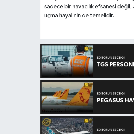
sadece bir havacılık efsanesi değil,
uçma hayalinin de temelidir.
EDITÖRÜN SEÇTIĞI
TGS PERSON
EDITÖRÜN SEÇTIĞI
PEGASUS HAV
EDITÖRÜN SEÇTIĞI