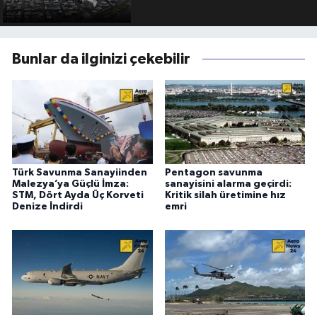
Bunlar da ilginizi çekebilir
Türk Savunma Sanayiinden
Pentagon savunma
Malezya’ya Güçlü İmza:
sanayisini alarma geçirdi:
STM, Dört Ayda Üç Korveti
Kritik silah üretimine hız
Denize İndirdi
emri