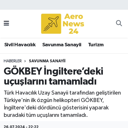
Sivil Havacılık
Savunma Sanayii
Sivil Havacılık
Savunma Sanayii
Turizm
Turizm
HABERLER
SAVUNMA SANAYII
GÖKBEY İngiltere’deki
uçuşlarını tamamladı
Türk Havacılık Uzay Sanayii tarafından geliştirilen
Türkiye'nin ilk özgün helikopteri GÖKBEY,
İngiltere'deki dördüncü gösterisini yaparak
buradaki tüm uçuşlarını tamamladı.
26.07.2024 - 22:22