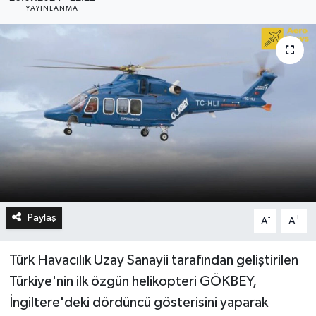
YAYINLANMA
Paylaş
-
+
A
A
Türk Havacılık Uzay Sanayii tarafından geliştirilen
Türkiye'nin ilk özgün helikopteri GÖKBEY,
İngiltere'deki dördüncü gösterisini yaparak