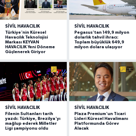
SIVIL HAVACILIK
SIVIL HAVACILIK
Türkiye'nin Küresel
Pegasus'tan 149,9 milyon
Havacılık Teknolojisi
dolarlık tahvil ihracı:
Markası KEYVAN
Toplam büyüklük 649,9
HAVACILIK Yeni Döneme
milyon dolara ulaşıyor
Güçlenerek Giriyor
SIVIL HAVACILIK
SIVIL HAVACILIK
Filenin Sultanları tarih
Plaza Premium'un Ticari
yazdı: Türkiye, Brezilya'yı
Lideri Küresel Havalimanı
mağlup ederek Milletler
Platformunda Görev
Ligi şampiyonu oldu
Alacak