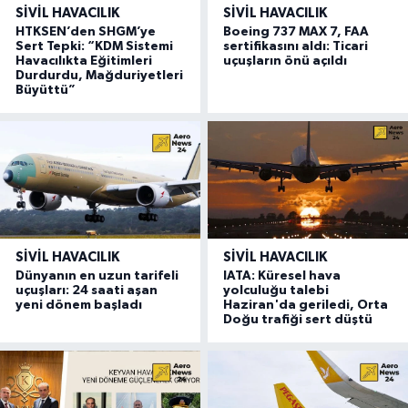
SIVIL HAVACILIK
SIVIL HAVACILIK
HTKSEN’den SHGM’ye
Boeing 737 MAX 7, FAA
Sert Tepki: “KDM Sistemi
sertifikasını aldı: Ticari
Havacılıkta Eğitimleri
uçuşların önü açıldı
Durdurdu, Mağduriyetleri
Büyüttü”
SIVIL HAVACILIK
SIVIL HAVACILIK
Dünyanın en uzun tarifeli
IATA: Küresel hava
uçuşları: 24 saati aşan
yolculuğu talebi
yeni dönem başladı
Haziran'da geriledi, Orta
Doğu trafiği sert düştü