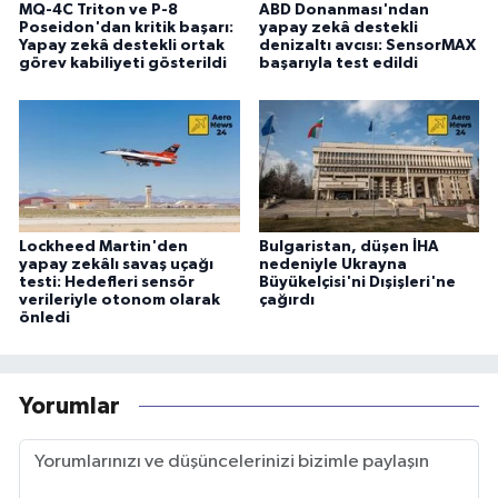
MQ-4C Triton ve P-8
ABD Donanması'ndan
Poseidon'dan kritik başarı:
yapay zekâ destekli
Yapay zekâ destekli ortak
denizaltı avcısı: SensorMAX
görev kabiliyeti gösterildi
başarıyla test edildi
Lockheed Martin'den
Bulgaristan, düşen İHA
yapay zekâlı savaş uçağı
nedeniyle Ukrayna
testi: Hedefleri sensör
Büyükelçisi'ni Dışişleri'ne
verileriyle otonom olarak
çağırdı
önledi
Yorumlar