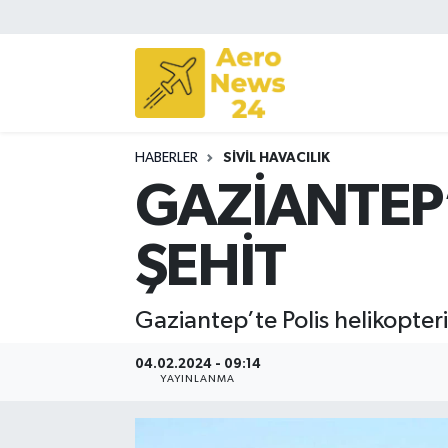
Sivil Havacılık
Savunma Sanayii
HABERLER
SIVIL HAVACILIK
Turizm
GAZİANTEP’
ŞEHİT
Gaziantep’te Polis helikopter
04.02.2024 - 09:14
YAYINLANMA