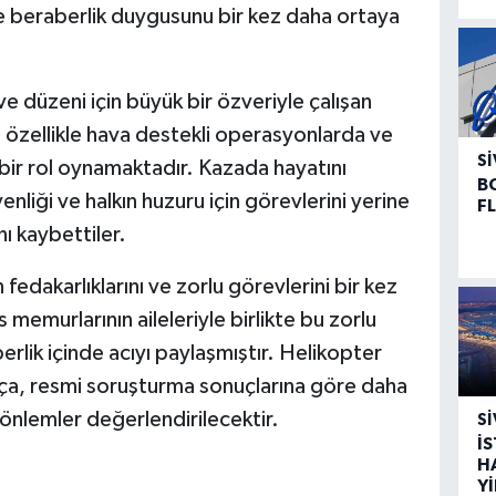
k ve beraberlik duygusunu bir kez daha ortaya
ve düzeni için büyük bir özveriyle çalışan
i, özellikle hava destekli operasyonlarda ve
SI
bir rol oynamaktadır. Kazada hayatını
B
enliği ve halkın huzuru için görevlerini yerine
F
nı kaybettiler.
n fedakarlıklarını ve zorlu görevlerini bir kez
s memurlarının aileleriyle birlikte bu zorlu
erlik içinde acıyı paylaşmıştır. Helikopter
tıkça, resmi soruşturma sonuçlarına göre daha
 önlemler değerlendirilecektir.
SI
İ
H
Y