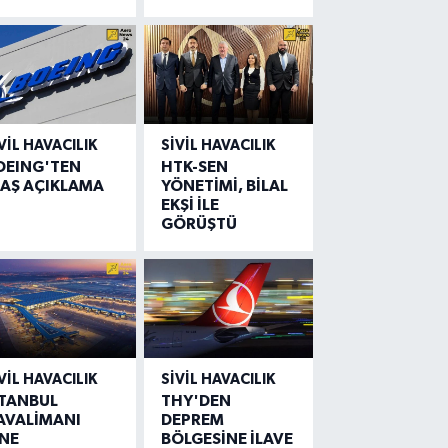
VIL HAVACILIK
SIVIL HAVACILIK
OEING'TEN
HTK-SEN
LAŞ AÇIKLAMA
YÖNETİMİ, BİLAL
EKŞİ İLE
GÖRÜŞTÜ
VIL HAVACILIK
SIVIL HAVACILIK
STANBUL
THY'DEN
AVALİMANI
DEPREM
İNE
BÖLGESİNE İLAVE