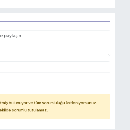
tmiş bulunuyor ve tüm sorumluluğu üstleniyorsunuz.
kilde sorumlu tutulamaz.