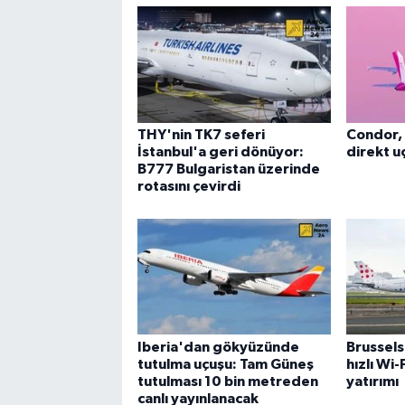
THY'nin TK7 seferi
Condor, 
İstanbul'a geri dönüyor:
direkt uç
B777 Bulgaristan üzerinde
rotasını çevirdi
Iberia'dan gökyüzünde
Brussels
tutulma uçuşu: Tam Güneş
hızlı Wi
tutulması 10 bin metreden
yatırımı
canlı yayınlanacak