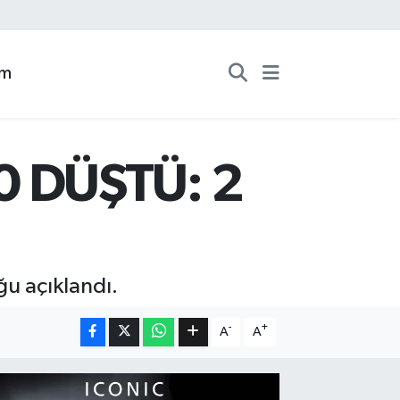
zm
0 DÜŞTÜ: 2
ğu açıklandı.
-
+
A
A