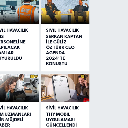
VIL HAVACILIK
SIVIL HAVACILIK
GS
SERKAN KAPTAN
ERSONELİNE
İLE GÜLİZ
APILACAK
ÖZTÜRK CEO
AMLAR
AGENDA
UYURULDU
2024'TE
KONUŞTU
VIL HAVACILIK
SIVIL HAVACILIK
IM UZMANLARI
THY MOBİL
İN MÜJDELİ
UYGULAMASI
ABER
GÜNCELLENDİ