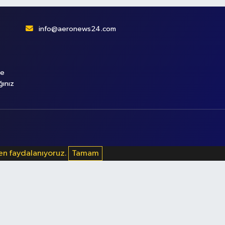
info@aeronews24.com
le
ğınız
den faydalanıyoruz.
Tamam