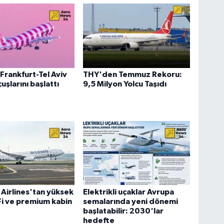
Frankfurt-Tel Aviv
THY'den Temmuz Rekoru:
uşlarını başlattı
9,5 Milyon Yolcu Taşıdı
 Airlines'tan yüksek
Elektrikli uçaklar Avrupa
-Fi ve premium kabin
semalarında yeni dönemi
başlatabilir: 2030'lar
hedefte