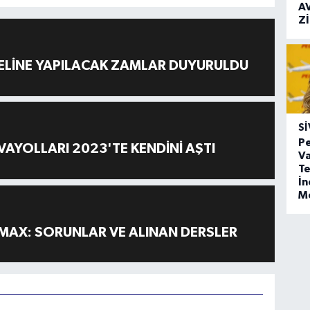
A
Z
ELİNE YAPILACAK ZAMLAR DUYURULDU
SI
Pe
AYOLLARI 2023'TE KENDİNİ AŞTI
Va
Te
İ
M
MAX: SORUNLAR VE ALINAN DERSLER