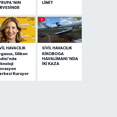
VRUPA'NIN
LİMİT
İRVESİNDE
VIL HAVACILIK
SIVIL HAVACILIK
gasus, Silikon
KİKOBOGA
disi’nde
HAVALİMANI'NDA
knoloji
İKİ KAZA
novasyon
erkezi Kuruyor