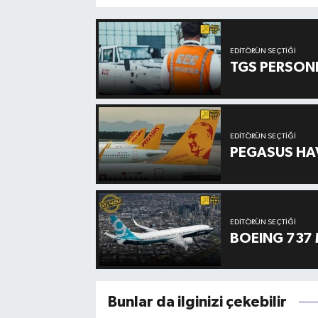
EDITÖRÜN SEÇTIĞI
TGS PERSON
EDITÖRÜN SEÇTIĞI
PEGASUS HAV
EDITÖRÜN SEÇTIĞI
BOEING 737 
Bunlar da ilginizi çekebilir