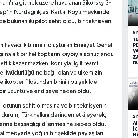
anı'na gitmek üzere havalanan Sikorsky S-
ep'in Nurdağı ilçesi Kartal Köyü mevkiinde
e bulunan iki pilot şehit oldu, bir teknisyen
SI
T
ın havacılık birimini oluşturan Emniyet Genel
P
Y
'na ait bir helikopterin kaybıyla sonuçlandı.
Z
D
lik kazanmazken, konuyla ilgili resmi
el Müdürlüğü'ne bağlı olan ve ülkemizin
helikopter filosundan birinin bu şekilde
 bir üzüntü ve endişeye neden oldu.
pilotunun şehit olmasına ve bir teknisyenin
 durum, Türk halkını derinden etkileyerek,
SI
A
elerine başsağlığı dilenmesine sebep oldu.
İÇ
yal medyada yoğun bir şekilde paylaşılan
H