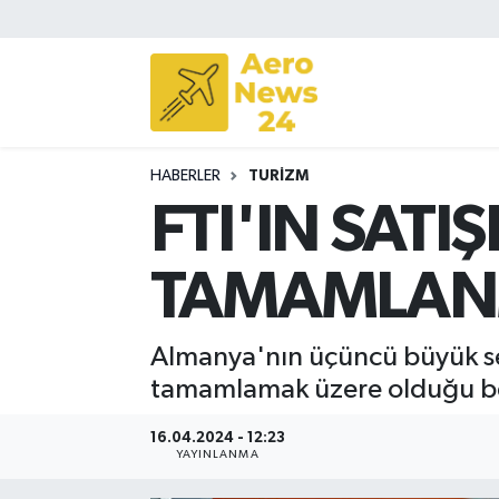
Sivil Havacılık
Savunma Sanayii
HABERLER
TURIZM
Turizm
FTI'IN SATIŞ
TAMAMLAN
Almanya'nın üçüncü büyük seya
tamamlamak üzere olduğu beli
16.04.2024 - 12:23
YAYINLANMA