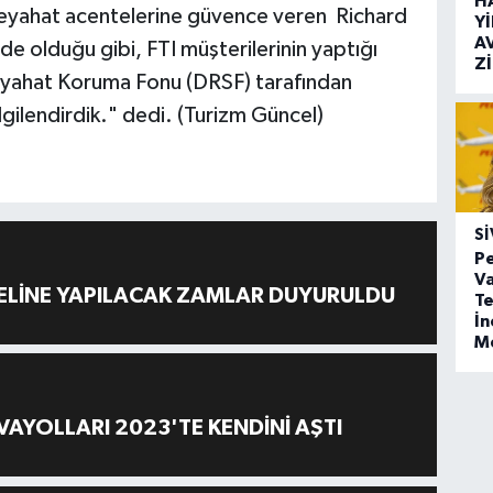
H
seyahat acentelerine güvence veren Richard
Y
A
de olduğu gibi, FTI müşterilerinin yaptığı
Z
yahat Koruma Fonu (DRSF) tarafından
gilendirdik." dedi. (Turizm Güncel)
SI
Pe
Va
ELİNE YAPILACAK ZAMLAR DUYURULDU
Te
İ
M
AYOLLARI 2023'TE KENDİNİ AŞTI