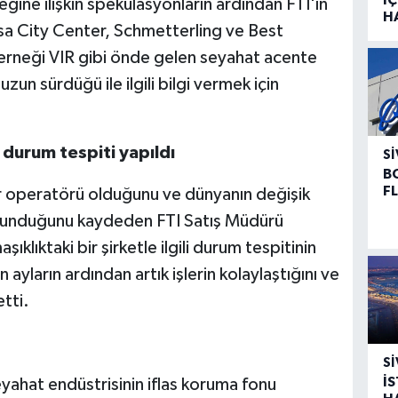
ğine ilişkin spekülasyonların ardından FTI'ın
H
nsa City Center, Schmetterling ve Best
derneği VIR gibi önde gelen seyahat acente
zun sürdüğü ile ilgili bilgi vermek için
n durum tespiti yapıldı
SI
B
F
r operatörü olduğunu ve dünyanın değişik
bulunduğunu kaydeden FTI Satış Müdürü
klıktaki bir şirketle ilgili durum tespitinin
 ayların ardından artık işlerin kolaylaştığını ve
tti.
SI
İ
ahat endüstrisinin iflas koruma fonu