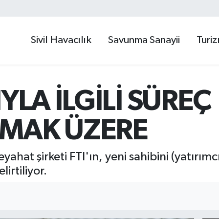
Sivil Havacılık
Savunma Sanayii
Turi
IYLA İLGİLİ SÜREÇ
MAK ÜZERE
hat şirketi FTI'ın, yeni sahibini (yatırım
rtiliyor.