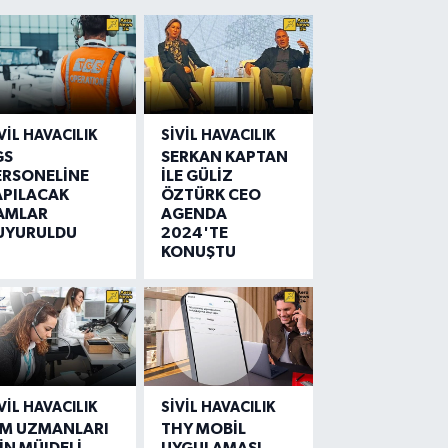
VIL HAVACILIK
SIVIL HAVACILIK
GS
SERKAN KAPTAN
ERSONELİNE
İLE GÜLİZ
APILACAK
ÖZTÜRK CEO
AMLAR
AGENDA
UYURULDU
2024'TE
KONUŞTU
VIL HAVACILIK
SIVIL HAVACILIK
IM UZMANLARI
THY MOBİL
İN MÜJDELİ
UYGULAMASI