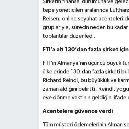
Şirketin finansal durumuna ve gelece
tepe yöneticileri aralarında Luftha
Reisen, online seyahat acenteleri 
gruplarıyla, sürecin neden bu kadar u
toplantılar düzenledi.
FTI’a ait 130’dan fazla şirket içi
FTI'ın Almanya'nın üçüncü büyük tu
ülkelerinde 130'dan fazla şirketi 
Richard Reindl, bu büyüklük ve karmaşı
zaman aldığını belirtti. Reindl, yoğun
eve dönme vaktinin geldiğini ifade e
Acentelere güvence verdi
Tüm müşteri ödemelerinin Alman sey