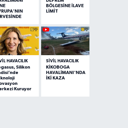
AVALİMANI
DEPREM
İNE
BÖLGESİNE İLAVE
VRUPA'NIN
LİMİT
İRVESİNDE
VIL HAVACILIK
SIVIL HAVACILIK
gasus, Silikon
KİKOBOGA
disi’nde
HAVALİMANI'NDA
knoloji
İKİ KAZA
novasyon
erkezi Kuruyor