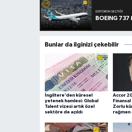
EDITÖRÜN SEÇTIĞI
BOEING 737 
Bunlar da ilginizi çekebilir
İngiltere’den küresel
Accor 202
yetenek hamlesi: Global
Finansal 
Talent vizesi artık özel
Zorlu kü
sektöre de açıldı
rağmen ç