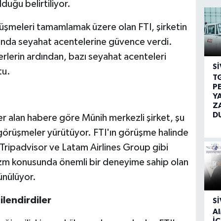
uğu belirtiliyor.
örüşmeleri tamamlamak üzere olan FTI, şirketin
unda seyahat acentelerine güvence verdi.
rlerin ardından, bazı seyahat acenteleri
SI
tu.
T
P
Y
Z
D
er alan habere göre Münih merkezli şirket, şu
 görüşmeler yürütüyor. FTI'ın görüşme halinde
Tripadvisor ve Latam Airlines Group gibi
rizm konusunda önemli bir deneyime sahip olan
nülüyor.
ilendirdiler
SI
A
İÇ