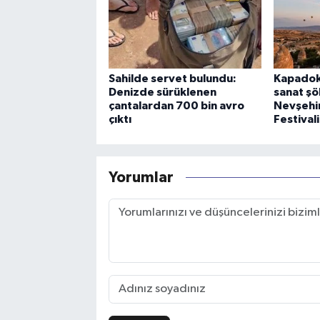
Sahilde servet bulundu:
Kapadok
Denizde sürüklenen
sanat şö
çantalardan 700 bin avro
Nevşehir
çıktı
Festivali
Yorumlar