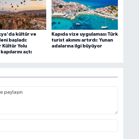
ya'da kültür ve
Kapıda vize uygulaması Türk
leni başladı:
turist akınını artırdı: Yunan
 Kültür Yolu
adalarına ilgi büyüyor
 kapılarını açtı