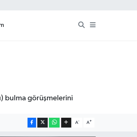
zm
cı) bulma görüşmelerini
-
+
A
A