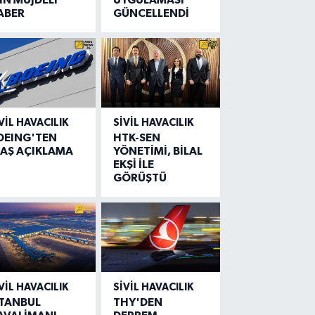
ABER
GÜNCELLENDİ
VIL HAVACILIK
SIVIL HAVACILIK
OEING'TEN
HTK-SEN
LAŞ AÇIKLAMA
YÖNETİMİ, BİLAL
EKŞİ İLE
GÖRÜŞTÜ
VIL HAVACILIK
SIVIL HAVACILIK
STANBUL
THY'DEN