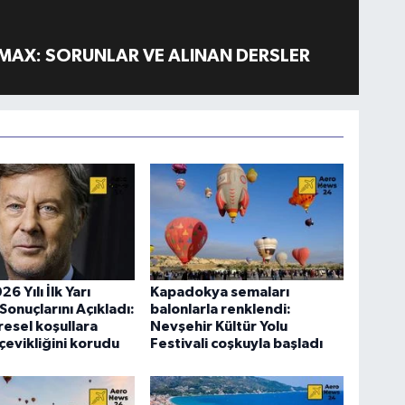
MAX: SORUNLAR VE ALINAN DERSLER
6 Yılı İlk Yarı
Kapadokya semaları
Sonuçlarını Açıkladı:
balonlarla renklendi:
resel koşullara
Nevşehir Kültür Yolu
evikliğini korudu
Festivali coşkuyla başladı