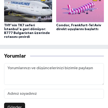
THY'nin TK7 seferi
Condor, Frankfurt-Tel Aviv
İstanbul'a geri dönüyor:
direkt uçuşlarını başlattı
B777 Bulgaristan üzerinde
rotasını çevirdi
Yorumlar
Gönder