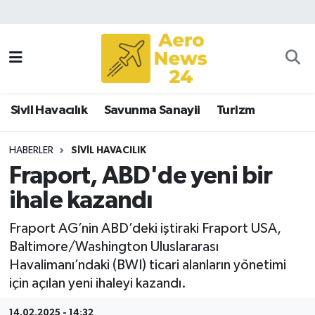
Sivil Havacılık
Savunma Sanayii
Sivil Havacılık
Savunma Sanayii
Turizm
Turizm
HABERLER
SIVIL HAVACILIK
Fraport, ABD'de yeni bir
ihale kazandı
Fraport AG’nin ABD’deki iştiraki Fraport USA,
Baltimore/Washington Uluslararası
Havalimanı’ndaki (BWI) ticari alanların yönetimi
için açılan yeni ihaleyi kazandı.
14.02.2025 - 14:32