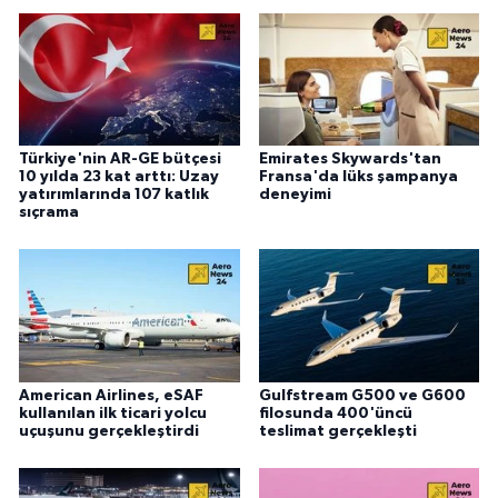
Türkiye'nin AR-GE bütçesi
Emirates Skywards'tan
10 yılda 23 kat arttı: Uzay
Fransa'da lüks şampanya
yatırımlarında 107 katlık
deneyimi
sıçrama
American Airlines, eSAF
Gulfstream G500 ve G600
kullanılan ilk ticari yolcu
filosunda 400'üncü
uçuşunu gerçekleştirdi
teslimat gerçekleşti