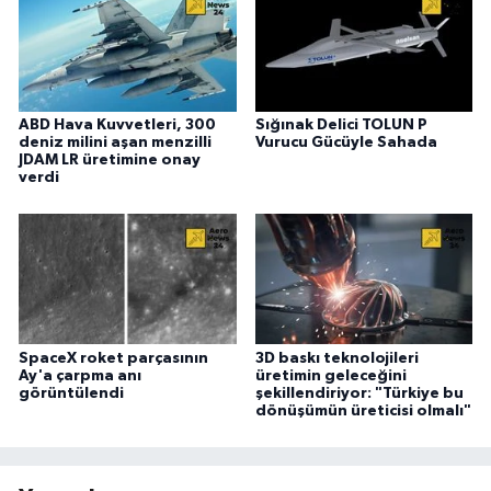
ABD Hava Kuvvetleri, 300
Sığınak Delici TOLUN P
deniz milini aşan menzilli
Vurucu Gücüyle Sahada
JDAM LR üretimine onay
verdi
SpaceX roket parçasının
3D baskı teknolojileri
Ay'a çarpma anı
üretimin geleceğini
görüntülendi
şekillendiriyor: "Türkiye bu
dönüşümün üreticisi olmalı"