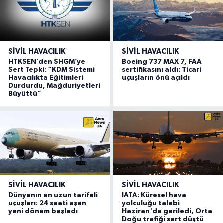
SIVIL HAVACILIK
SIVIL HAVACILIK
HTKSEN’den SHGM’ye
Boeing 737 MAX 7, FAA
Sert Tepki: “KDM Sistemi
sertifikasını aldı: Ticari
Havacılıkta Eğitimleri
uçuşların önü açıldı
Durdurdu, Mağduriyetleri
Büyüttü”
SIVIL HAVACILIK
SIVIL HAVACILIK
Dünyanın en uzun tarifeli
IATA: Küresel hava
uçuşları: 24 saati aşan
yolculuğu talebi
yeni dönem başladı
Haziran'da geriledi, Orta
Doğu trafiği sert düştü