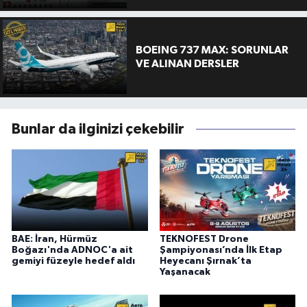
BOEING 737 MAX: SORUNLAR
VE ALINAN DERSLER
Bunlar da ilginizi çekebilir
BAE: İran, Hürmüz
TEKNOFEST Drone
Boğazı'nda ADNOC'a ait
Şampiyonası’nda İlk Etap
gemiyi füzeyle hedef aldı
Heyecanı Şırnak’ta
Yaşanacak