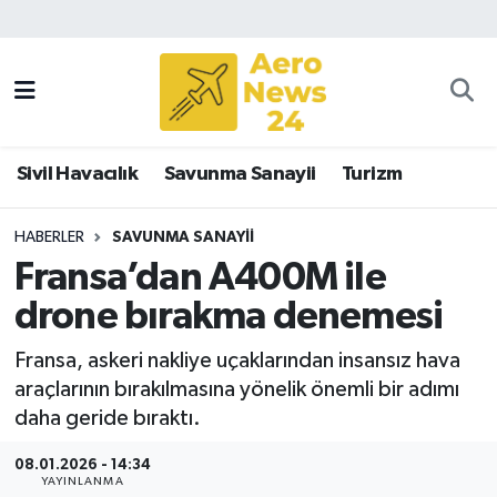
Sivil Havacılık
Savunma Sanayii
Sivil Havacılık
Savunma Sanayii
Turizm
Turizm
HABERLER
SAVUNMA SANAYII
Fransa’dan A400M ile
drone bırakma denemesi
Fransa, askeri nakliye uçaklarından insansız hava
araçlarının bırakılmasına yönelik önemli bir adımı
daha geride bıraktı.
08.01.2026 - 14:34
YAYINLANMA