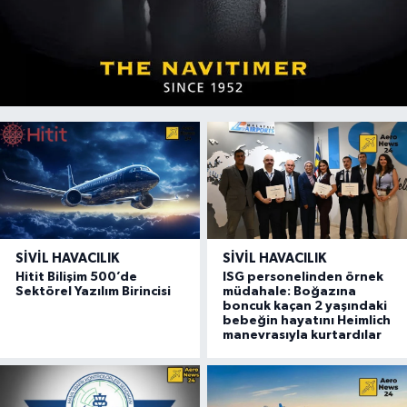
SIVIL HAVACILIK
SIVIL HAVACILIK
Hitit Bilişim 500’de
ISG personelinden örnek
Sektörel Yazılım Birincisi
müdahale: Boğazına
boncuk kaçan 2 yaşındaki
bebeğin hayatını Heimlich
manevrasıyla kurtardılar