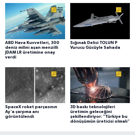
ABD Hava Kuvvetleri, 300
Sığınak Delici TOLUN P
deniz milini aşan menzilli
Vurucu Gücüyle Sahada
JDAM LR üretimine onay
verdi
SpaceX roket parçasının
3D baskı teknolojileri
Ay'a çarpma anı
üretimin geleceğini
görüntülendi
şekillendiriyor: "Türkiye bu
dönüşümün üreticisi olmalı"