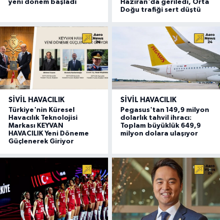
yeni dönem başladı
Haziran'da geriledi, Orta
Doğu trafiği sert düştü
SIVIL HAVACILIK
SIVIL HAVACILIK
Türkiye'nin Küresel
Pegasus'tan 149,9 milyon
Havacılık Teknolojisi
dolarlık tahvil ihracı:
Markası KEYVAN
Toplam büyüklük 649,9
HAVACILIK Yeni Döneme
milyon dolara ulaşıyor
Güçlenerek Giriyor