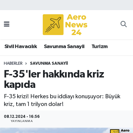
Sivil Havacılık
Savunma Sanayii
Sivil Havacılık
Savunma Sanayii
Turizm
Turizm
HABERLER
SAVUNMA SANAYII
F-35'ler hakkında kriz
kapıda
F-35 krizi! Herkes bu iddiayı konuşuyor: Büyük
kriz, tam 1 trilyon dolar!
08.12.2024 - 16:56
YAYINLANMA