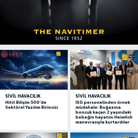
SIVIL HAVACILIK
SIVIL HAVACILIK
Hitit Bilişim 500’de
ISG personelinden örnek
Sektörel Yazılım Birincisi
müdahale: Boğazına
boncuk kaçan 2 yaşındaki
bebeğin hayatını Heimlich
manevrasıyla kurtardılar