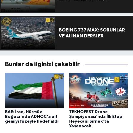
BOEING 737 MAX: SORUNLAR
VE ALINAN DERSLER
Bunlar da ilginizi çekebilir
BAE: İran, Hürmüz
TEKNOFEST Drone
Boğazı'nda ADNOC'a ait
Şampiyonası’nda İlk Etap
gemiyi füzeyle hedef aldı
Heyecanı Şırnak’ta
Yaşanacak