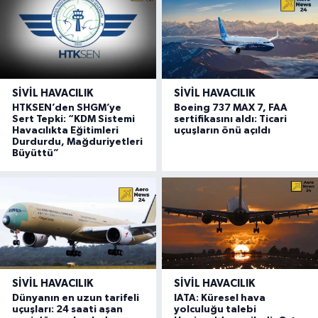
SIVIL HAVACILIK
SIVIL HAVACILIK
HTKSEN’den SHGM’ye
Boeing 737 MAX 7, FAA
Sert Tepki: “KDM Sistemi
sertifikasını aldı: Ticari
Havacılıkta Eğitimleri
uçuşların önü açıldı
Durdurdu, Mağduriyetleri
Büyüttü”
SIVIL HAVACILIK
SIVIL HAVACILIK
Dünyanın en uzun tarifeli
IATA: Küresel hava
uçuşları: 24 saati aşan
yolculuğu talebi