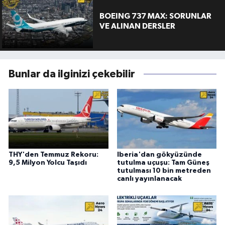
BOEING 737 MAX: SORUNLAR
VE ALINAN DERSLER
Bunlar da ilginizi çekebilir
THY'den Temmuz Rekoru:
Iberia'dan gökyüzünde
9,5 Milyon Yolcu Taşıdı
tutulma uçuşu: Tam Güneş
tutulması 10 bin metreden
canlı yayınlanacak