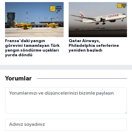
Fransa'daki yangın
Qatar Airways,
görevini tamamlayan Türk
Philadelphia seferlerine
yangın söndürme uçakları
yeniden başladı
yurda döndü
Yorumlar