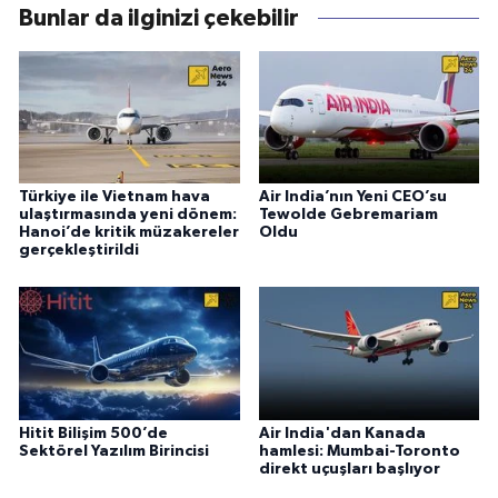
Bunlar da ilginizi çekebilir
Türkiye ile Vietnam hava
Air India’nın Yeni CEO’su
ulaştırmasında yeni dönem:
Tewolde Gebremariam
Hanoi’de kritik müzakereler
Oldu
gerçekleştirildi
Hitit Bilişim 500’de
Air India'dan Kanada
Sektörel Yazılım Birincisi
hamlesi: Mumbai-Toronto
direkt uçuşları başlıyor