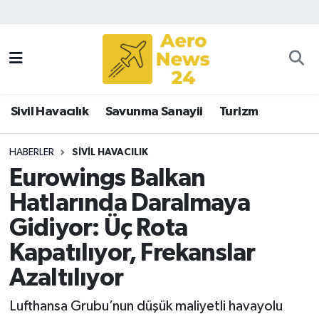
Sivil Havacılık
Savunma Sanayii
Sivil Havacılık
Savunma Sanayii
Turizm
Turizm
HABERLER
SIVIL HAVACILIK
Eurowings Balkan
Hatlarında Daralmaya
Gidiyor: Üç Rota
Kapatılıyor, Frekanslar
Azaltılıyor
Lufthansa Grubu’nun düşük maliyetli havayolu