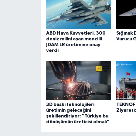
ABD Hava Kuvvetleri, 300
Sığınak 
deniz milini aşan menzilli
Vurucu 
JDAM LR üretimine onay
verdi
3D baskı teknolojileri
TEKNOFE
üretimin geleceğini
Ziyaretçi
şekillendiriyor: "Türkiye bu
dönüşümün üreticisi olmalı"