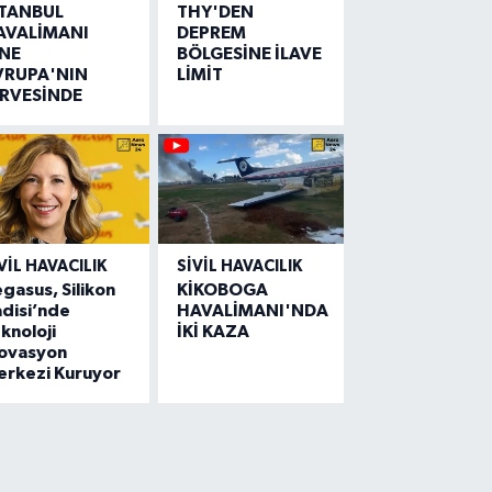
STANBUL
THY'DEN
AVALİMANI
DEPREM
İNE
BÖLGESİNE İLAVE
VRUPA'NIN
LİMİT
İRVESİNDE
VIL HAVACILIK
SIVIL HAVACILIK
gasus, Silikon
KİKOBOGA
disi’nde
HAVALİMANI'NDA
knoloji
İKİ KAZA
novasyon
erkezi Kuruyor