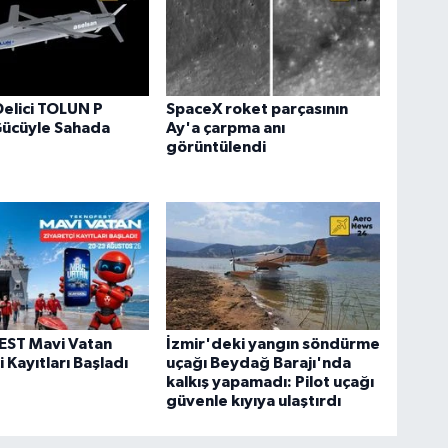
Delici TOLUN P
SpaceX roket parçasının
Gücüyle Sahada
Ay'a çarpma anı
görüntülendi
ST Mavi Vatan
İzmir'deki yangın söndürme
 Kayıtları Başladı
uçağı Beydağ Barajı'nda
kalkış yapamadı: Pilot uçağı
güvenle kıyıya ulaştırdı