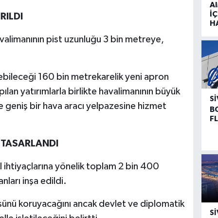
A
İÇ
RILDI
H
valimanının pist uzunluğu 3 bin metreye,
ebileceği 160 bin metrekarelik yeni apron
ılan yatırımlarla birlikte havalimanının büyük
SI
e geniş bir hava aracı yelpazesine hizmet
B
F
 TASARLANDI
ihtiyaçlarına yönelik toplam 2 bin 400
nları inşa edildi.
tüsünü koruyacağını ancak devlet ve diplomatik
SI