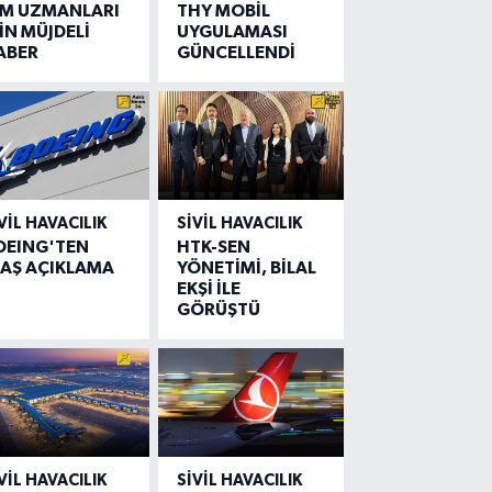
IM UZMANLARI
THY MOBİL
İN MÜJDELİ
UYGULAMASI
ABER
GÜNCELLENDİ
VIL HAVACILIK
SIVIL HAVACILIK
OEING'TEN
HTK-SEN
LAŞ AÇIKLAMA
YÖNETİMİ, BİLAL
EKŞİ İLE
GÖRÜŞTÜ
VIL HAVACILIK
SIVIL HAVACILIK