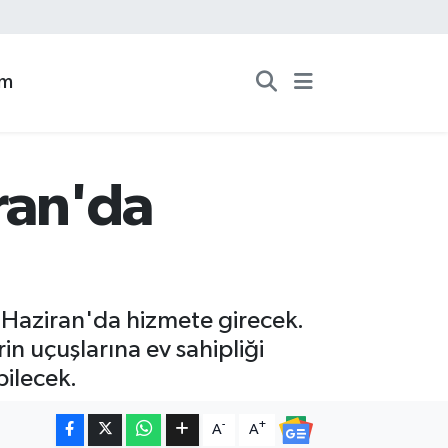
zm
ran'da
Haziran'da hizmete girecek.
n uçuşlarına ev sahipliği
bilecek.
-
+
A
A