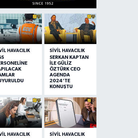
VIL HAVACILIK
SIVIL HAVACILIK
GS
SERKAN KAPTAN
ERSONELİNE
İLE GÜLİZ
APILACAK
ÖZTÜRK CEO
AMLAR
AGENDA
UYURULDU
2024'TE
KONUŞTU
VIL HAVACILIK
SIVIL HAVACILIK