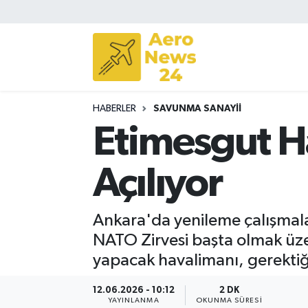
Sivil Havacılık
Savunma Sanayii
HABERLER
SAVUNMA SANAYII
Turizm
Etimesgut H
Açılıyor
Ankara'da yenileme çalışmal
NATO Zirvesi başta olmak üzer
yapacak havalimanı, gerektiğ
12.06.2026 - 10:12
2 DK
YAYINLANMA
OKUNMA SÜRESI