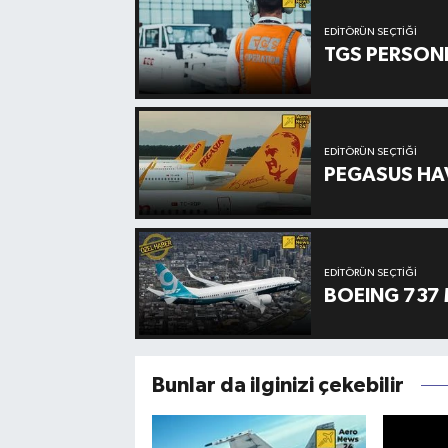
EDITÖRÜN SEÇTIĞI
TGS PERSON
EDITÖRÜN SEÇTIĞI
PEGASUS HAV
EDITÖRÜN SEÇTIĞI
BOEING 737 
Bunlar da ilginizi çekebilir