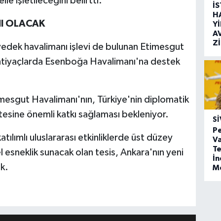
e işletileceğini belirtti.
İ
H
I OLACAK
Y
A
Z
 yedek havalimanı işlevi de bulunan Etimesgut
ihtiyaçlarda Esenboğa Havalimanı'na destek
imesgut Havalimanı'nın, Türkiye'nin diplomatik
tesine önemli katkı sağlaması bekleniyor.
SI
Pe
tılımlı uluslararası etkinliklerde üst düzey
Va
Te
l esneklik sunacak olan tesis, Ankara'nın yeni
İ
k.
M