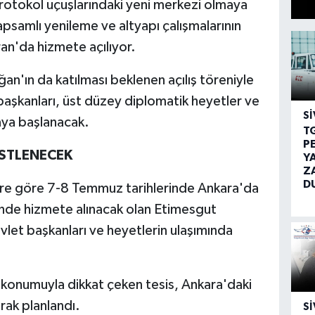
rotokol uçuşlarındaki yeni merkezi olmaya
psamlı yenileme ve altyapı çalışmalarının
n'da hizmete açılıyor.
'ın da katılması beklenen açılış töreniyle
t başkanları, üst düzey diplomatik heyetler ve
SI
maya başlanacak.
T
P
ÜSTLENECEK
Y
Z
D
ere göre 7-8 Temmuz tarihlerinde Ankara'da
de hizmete alınacak olan Etimesgut
vlet başkanları ve heyetlerin ulaşımında
 konumuyla dikkat çeken tesis, Ankara'daki
rak planlandı.
SI