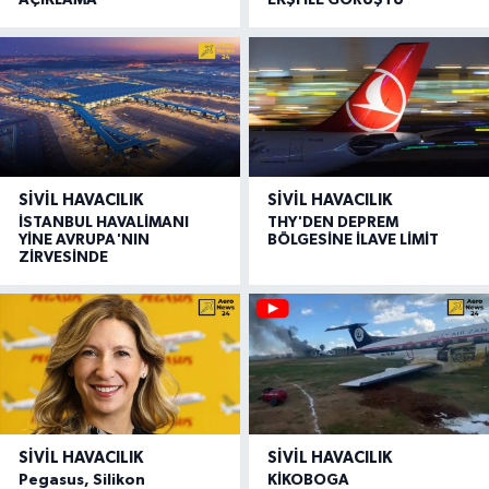
AÇIKLAMA
EKŞİ İLE GÖRÜŞTÜ
SIVIL HAVACILIK
SIVIL HAVACILIK
İSTANBUL HAVALİMANI
THY'DEN DEPREM
YİNE AVRUPA'NIN
BÖLGESİNE İLAVE LİMİT
ZİRVESİNDE
SIVIL HAVACILIK
SIVIL HAVACILIK
Pegasus, Silikon
KİKOBOGA