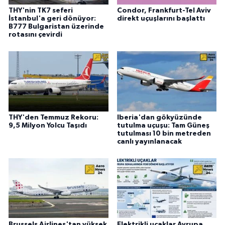
THY'nin TK7 seferi
Condor, Frankfurt-Tel Aviv
İstanbul'a geri dönüyor:
direkt uçuşlarını başlattı
B777 Bulgaristan üzerinde
rotasını çevirdi
THY'den Temmuz Rekoru:
Iberia'dan gökyüzünde
9,5 Milyon Yolcu Taşıdı
tutulma uçuşu: Tam Güneş
tutulması 10 bin metreden
canlı yayınlanacak
Brussels Airlines'tan yüksek
Elektrikli uçaklar Avrupa