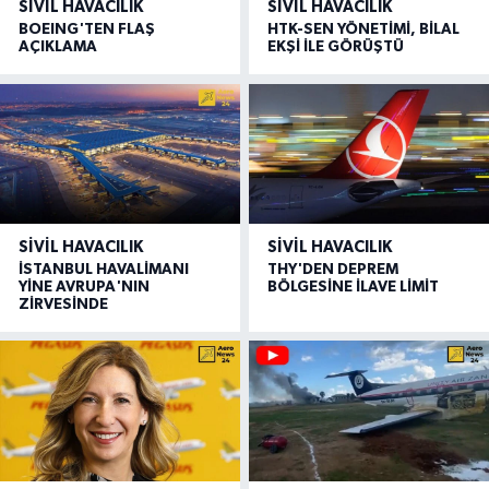
SIVIL HAVACILIK
SIVIL HAVACILIK
BOEING'TEN FLAŞ
HTK-SEN YÖNETİMİ, BİLAL
AÇIKLAMA
EKŞİ İLE GÖRÜŞTÜ
SIVIL HAVACILIK
SIVIL HAVACILIK
İSTANBUL HAVALİMANI
THY'DEN DEPREM
YİNE AVRUPA'NIN
BÖLGESİNE İLAVE LİMİT
ZİRVESİNDE