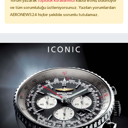
Yorum yazarak
topluluk kurallarımızı
kabul etmiş bulunuyor
ve tüm sorumluluğu üstleniyorsunuz. Yazılan yorumlardan
AERONEWS24 hiçbir şekilde sorumlu tutulamaz.