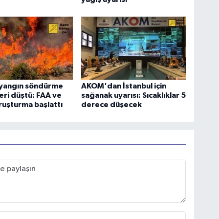
yangın söndürme
AKOM'dan İstanbul için
eri düştü: FAA ve
sağanak uyarısı: Sıcaklıklar 5
uşturma başlattı
derece düşecek