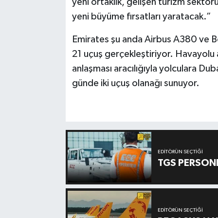
yeni ortaklık, gelişen turizm sektö
yeni büyüme fırsatları yaratacak.”
Emirates şu anda Airbus A380 ve Boe
21 uçuş gerçekleştiriyor. Havayolu a
anlaşması aracılığıyla yolculara Du
günde iki uçuş olanağı sunuyor.
EDITÖRÜN SEÇTIĞI
TGS PERSON
EDITÖRÜN SEÇTIĞI