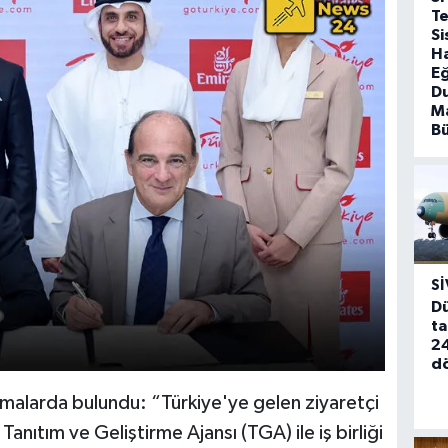
T
Si
Ha
Eğ
D
Ma
B
SI
Dü
ta
24
d
lamalarda bulundu: “Türkiye'ye gelen ziyaretçi
 Tanıtım ve Geliştirme Ajansı (TGA) ile iş birliği