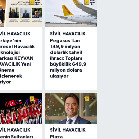
VIL HAVACILIK
SIVIL HAVACILIK
rkiye'nin
Pegasus'tan
resel Havacılık
149,9 milyon
knolojisi
dolarlık tahvil
arkası KEYVAN
ihracı: Toplam
VACILIK Yeni
büyüklük 649,9
öneme
milyon dolara
üçlenerek
ulaşıyor
riyor
VIL HAVACILIK
SIVIL HAVACILIK
lenin Sultanları
Plaza