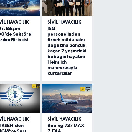
VIL HAVACILIK
SIVIL HAVACILIK
tit Bilişim
ISG
00’de Sektörel
personelinden
zılım Birincisi
örnek müdahale:
Boğazına boncuk
kaçan 2 yaşındaki
bebeğin hayatını
Heimlich
manevrasıyla
kurtardılar
VIL HAVACILIK
SIVIL HAVACILIK
TKSEN’den
Boeing 737 MAX
HGM’ye Sert
7, FAA