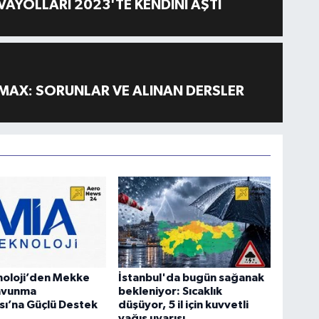
AYOLLARI 2023'TE KENDİNİ AŞTI
MAX: SORUNLAR VE ALINAN DERSLER
noloji’den Mekke
İstanbul'da bugün sağanak
avunma
bekleniyor: Sıcaklık
ı’na Güçlü Destek
düşüyor, 5 il için kuvvetli
yağış uyarısı