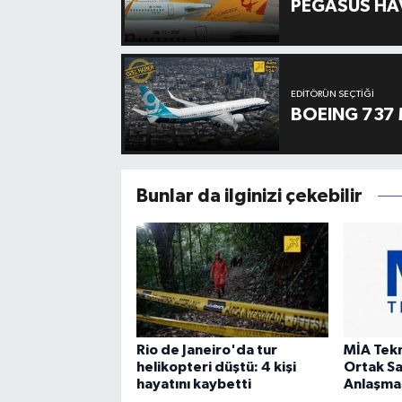
PEGASUS HAV
EDITÖRÜN SEÇTIĞI
BOEING 737 
Bunlar da ilginizi çekebilir
Rio de Janeiro'da tur
MİA Tek
helikopteri düştü: 4 kişi
Ortak S
hayatını kaybetti
Anlaşmas