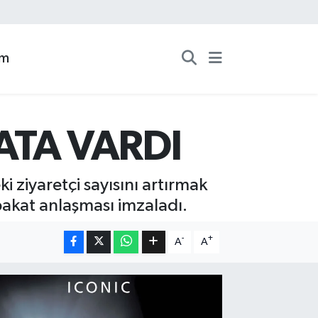
zm
ATA VARDI
 ziyaretçi sayısını artırmak
bakat anlaşması imzaladı.
-
+
A
A