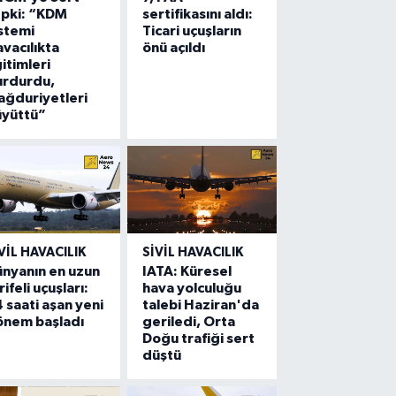
epki: “KDM
sertifikasını aldı:
stemi
Ticari uçuşların
vacılıkta
önü açıldı
itimleri
urdurdu,
ğduriyetleri
üyüttü”
VIL HAVACILIK
SIVIL HAVACILIK
nyanın en uzun
IATA: Küresel
rifeli uçuşları:
hava yolculuğu
 saati aşan yeni
talebi Haziran'da
önem başladı
geriledi, Orta
Doğu trafiği sert
düştü