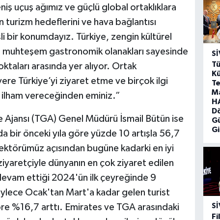
ş uçuş ağımız ve güçlü global ortaklıklara
 turizm hedeflerini ve hava bağlantısı
şli bir konumdayız. Türkiye, zengin kültürel
 ve muhteşem gastronomik olanakları sayesinde
SI
Tü
ktaları arasında yer alıyor. Ortak
Kü
re Türkiye’yi ziyaret etme ve birçok ilgi
Te
M
 ilham vereceğinden eminiz.”
HA
D
e Ajansı (TGA) Genel Müdürü İsmail Bütün ise
G
Gi
nda bir önceki yıla göre yüzde 10 artışla 56,7
 sektörümüz açısından bugüne kadarki en iyi
 ziyaretçiyle dünyanın en çok ziyaret edilen
devam ettiği 2024'ün ilk çeyreğinde 9
öylece Ocak'tan Mart'a kadar gelen turist
SI
öre %16,7 arttı. Emirates ve TGA arasındaki
Fi