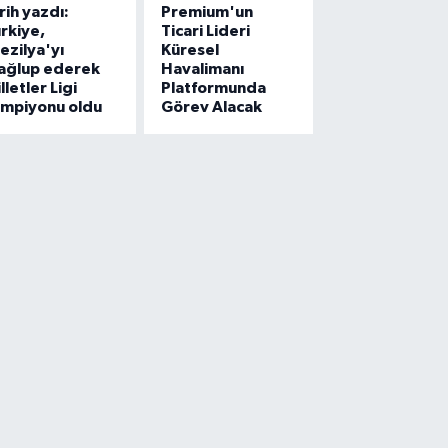
rih yazdı:
Premium'un
rkiye,
Ticari Lideri
ezilya'yı
Küresel
ağlup ederek
Havalimanı
lletler Ligi
Platformunda
ampiyonu oldu
Görev Alacak