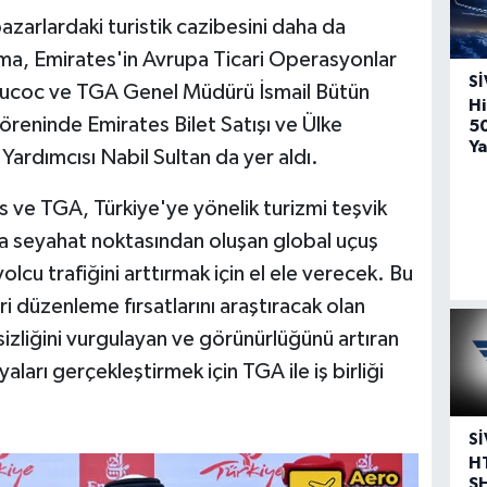
azarlardaki turistik cazibesini daha da
ma, Emirates'in Avrupa Ticari Operasyonlar
SI
 Aucoc ve TGA Genel Müdürü İsmail Bütün
Hi
öreninde Emirates Bilet Satışı ve Ülke
5
Ya
ardımcısı Nabil Sultan da yer aldı.
 ve TGA, Türkiye'ye yönelik turizmi teşvik
a seyahat noktasından oluşan global uçuş
lcu trafiğini arttırmak için el ele verecek. Bu
i düzenleme fırsatlarını araştıracak olan
izliğini vurgulayan ve görünürlüğünü artıran
arı gerçekleştirmek için TGA ile iş birliği
SI
H
S