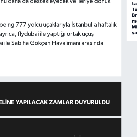
rünü daha da destekleyecek ve ileriye dönük
ta
Tü
Br
m
ing 777 yolcu uçaklarıyla İstanbul'a haftalık
Mi
ş
yrıca, flydubai ile yaptığı ortak uçuş
bai ile Sabiha Gökçen Havalimanı arasında
ELİNE YAPILACAK ZAMLAR DUYURULDU