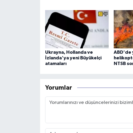
Ukrayna, Hollanda ve
ABD'de 
İzlanda'ya yeni Büyükelçi
helikopt
atamaları
NTSB sor
Yorumlar