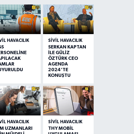
VIL HAVACILIK
SIVIL HAVACILIK
GS
SERKAN KAPTAN
ERSONELİNE
İLE GÜLİZ
APILACAK
ÖZTÜRK CEO
AMLAR
AGENDA
UYURULDU
2024'TE
KONUŞTU
VIL HAVACILIK
SIVIL HAVACILIK
IM UZMANLARI
THY MOBİL
İN MÜJDELİ
UYGULAMASI