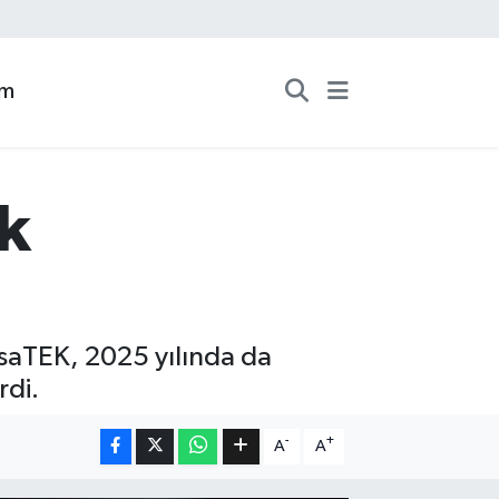
zm
ık
rsaTEK, 2025 yılında da
rdi.
-
+
A
A