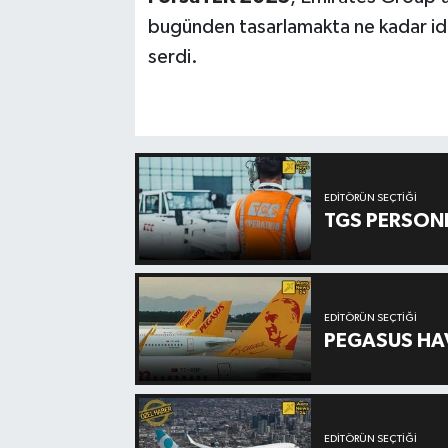
bugünden tasarlamakta ne kadar idd
serdi.
EDITÖRÜN SEÇTIĞI
TGS PERSON
EDITÖRÜN SEÇTIĞI
PEGASUS HAV
EDITÖRÜN SEÇTIĞI