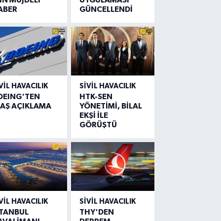
ABER
GÜNCELLENDİ
VIL HAVACILIK
SIVIL HAVACILIK
OEING'TEN
HTK-SEN
LAŞ AÇIKLAMA
YÖNETİMİ, BİLAL
EKŞİ İLE
GÖRÜŞTÜ
VIL HAVACILIK
SIVIL HAVACILIK
STANBUL
THY'DEN