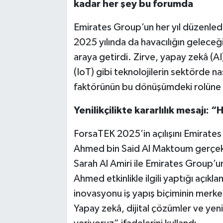
kadar her şey bu forumda
Emirates Group’un her yıl düzenledi
2025 yılında da havacılığın geleceğin
araya getirdi. Zirve, yapay zekâ (AI
(IoT) gibi teknolojilerin sektörde n
faktörünün bu dönüşümdeki rolüne d
Yenilikçilikte kararlılık mesajı
ForsaTEK 2025’in açılışını Emirate
Ahmed bin Said Al Maktoum gerçekle
Sarah Al Amiri ile Emirates Group’un
Ahmed etkinlikle ilgili yaptığı açı
inovasyonu iş yapış biçiminin merkezi
Yapay zekâ, dijital çözümler ve yeni