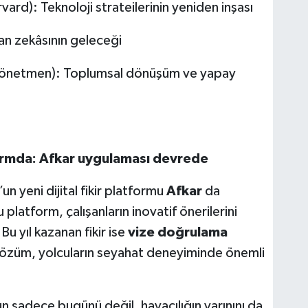
rd): Teknoloji strateilerinin yeniden inşası
an zekâsının geleceği
yönetmen): Toplumsal dönüşüm ve yapay
atformda: Afkar uygulaması devrede
 yeni dijital fikir platformu
Afkar
da
u platform, çalışanların inovatif önerilerini
u yıl kazanan fikir ise
vize doğrulama
özüm, yolcuların seyahat deneyiminde önemli
n sadece bugünü değil, havacılığın yarınını da