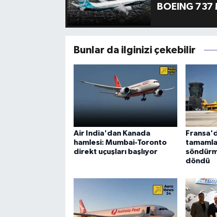
BOEING 737 
Bunlar da ilginizi çekebilir
Air India'dan Kanada
Fransa'd
hamlesi: Mumbai-Toronto
tamamla
direkt uçuşları başlıyor
söndürm
döndü