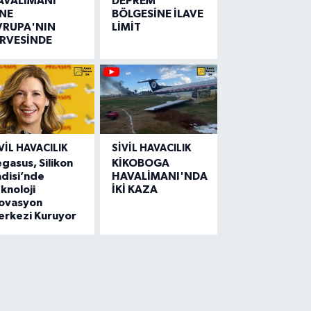
AVALİMANI
DEPREM
İNE
BÖLGESİNE İLAVE
VRUPA'NIN
LİMİT
İRVESİNDE
VIL HAVACILIK
SIVIL HAVACILIK
gasus, Silikon
KİKOBOGA
disi’nde
HAVALİMANI'NDA
knoloji
İKİ KAZA
novasyon
erkezi Kuruyor