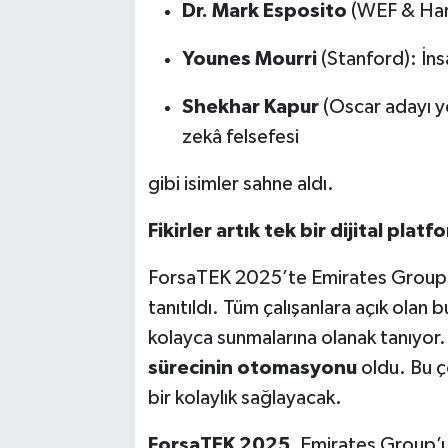
Dr. Mark Esposito
(WEF & Harva
Younes Mourri
(Stanford): İns
Shekhar Kapur
(Oscar adayı 
zekâ felsefesi
gibi isimler sahne aldı.
Fikirler artık tek bir dijital pl
ForsaTEK 2025’te Emirates Group’un
tanıtıldı. Tüm çalışanlara açık olan b
kolayca sunmalarına olanak tanıyor. B
sürecinin otomasyonu
oldu. Bu ç
bir kolaylık sağlayacak.
ForsaTEK 2025
, Emirates Group’u