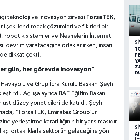
ği teknoloji ve inovasyon zirvesi
ForsaTEK
,
i şekillendirecek çözümleri ve fikirleri bir
), robotik sistemler ve Nesnelerin İnterneti
SI
asıl devrim yaratacağına odaklanırken, insan
T
e dikkat çekti.
P
Y
Z
: “Her gün, her görevde inovasyon”
D
s Havayolu ve Grup İcra Kurulu Başkanı Şeyh
ştirdi. Açılışa ayrıca BAE Eğitim Bakanı
 üst düzey yöneticileri de katıldı. Şeyh
klamada, “ForsaTEK, Emirates Group’un
ne yerleştirme kararlılığının bir yansımasıdır.
SI
likçi ortaklıklarla sektörün geleceğine yön
A
İÇ