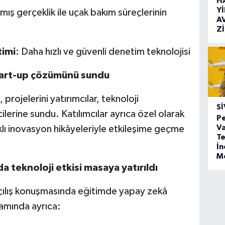
H
Y
lmış gerçeklik ile uçak bakım süreçlerinin
A
Z
timi
: Daha hızlı ve güvenli denetim teknolojisi
start-up çözümünü sundu
projelerini yatırımcılar, teknoloji
SI
lerine sundu. Katılımcılar ayrıca özel olarak
Pe
Va
klı inovasyon hikâyeleriyle etkileşime geçme
Te
İ
M
 teknoloji etkisi masaya yatırıldı
açılış konuşmasında eğitimde yapay zekâ
amında ayrıca: