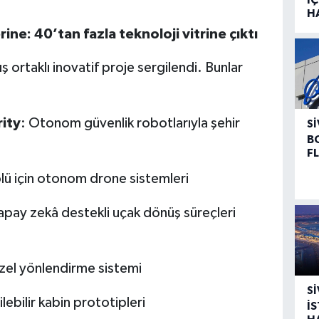
H
ne: 40’tan fazla teknoloji vitrine çıktı
ş ortaklı inovatif proje sergilendi. Bunlar
ity
: Otonom güvenlik robotlarıyla şehir
SI
B
F
lü için otonom drone sistemleri
apay zekâ destekli uçak dönüş süreçleri
zel yönlendirme sistemi
SI
şilebilir kabin prototipleri
İ