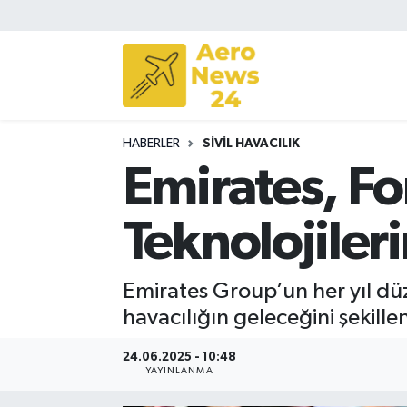
Sivil Havacılık
Savunma Sanayii
HABERLER
SIVIL HAVACILIK
Turizm
Emirates, Fo
Teknolojiler
Emirates Group’un her yıl düz
havacılığın geleceğini şekillen
24.06.2025 - 10:48
YAYINLANMA