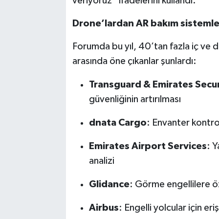
veriyoruz” ifadelerini kullandı.
Drone’lardan AR bakım sistemleri
Forumda bu yıl, 40’tan fazla iç ve dı
arasında öne çıkanlar şunlardı:
Transguard & Emirates Secur
güvenliğinin artırılması
dnata Cargo
: Envanter kontro
Emirates Airport Services
: Y
analizi
Glidance
: Görme engellilere ö
Airbus
: Engelli yolcular için eri