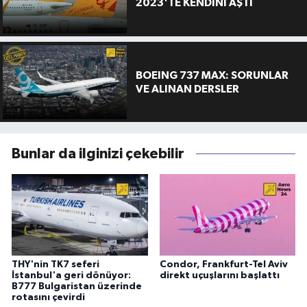
2023'TE KENDİNİ AŞTI
BOEING 737 MAX: SORUNLAR
VE ALINAN DERSLER
Bunlar da ilginizi çekebilir
THY'nin TK7 seferi
Condor, Frankfurt-Tel Aviv
İstanbul'a geri dönüyor:
direkt uçuşlarını başlattı
B777 Bulgaristan üzerinde
rotasını çevirdi