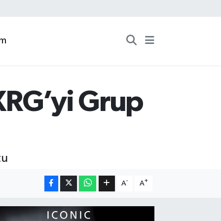
zm
XRG’yi Grup
tu
-
+
A
A