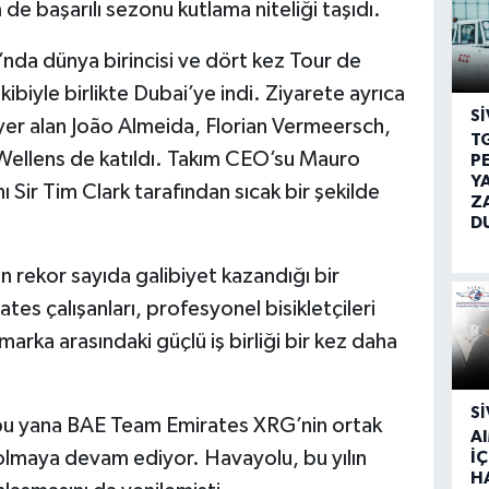
de başarılı sezonu kutlama niteliği taşıdı.
’nda dünya birincisi ve dört kez Tour de
biyle birlikte Dubai’ye indi. Ziyarete ayrıca
SI
yer alan João Almeida, Florian Vermeersch,
T
Wellens de katıldı. Takım CEO’su Mauro
P
Y
Sir Tim Clark tarafından sıcak bir şekilde
Z
D
 rekor sayıda galibiyet kazandığı bir
es çalışanları, profesyonel bisikletçileri
marka arasındaki güçlü iş birliği bir kez daha
SI
bu yana BAE Team Emirates XRG’nin ortak
A
 olmaya devam ediyor. Havayolu, bu yılın
İÇ
H