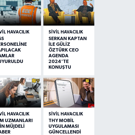
VIL HAVACILIK
SIVIL HAVACILIK
GS
SERKAN KAPTAN
ERSONELİNE
İLE GÜLİZ
APILACAK
ÖZTÜRK CEO
AMLAR
AGENDA
UYURULDU
2024'TE
KONUŞTU
VIL HAVACILIK
SIVIL HAVACILIK
IM UZMANLARI
THY MOBİL
İN MÜJDELİ
UYGULAMASI
ABER
GÜNCELLENDİ