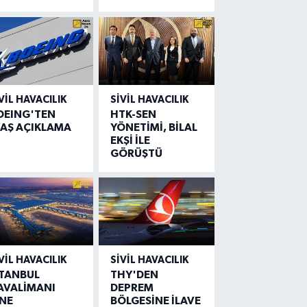
VIL HAVACILIK
SIVIL HAVACILIK
OEING'TEN
HTK-SEN
LAŞ AÇIKLAMA
YÖNETİMİ, BİLAL
EKŞİ İLE
GÖRÜŞTÜ
VIL HAVACILIK
SIVIL HAVACILIK
STANBUL
THY'DEN
AVALİMANI
DEPREM
İNE
BÖLGESİNE İLAVE