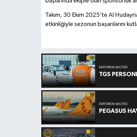
başlarında ekiple olan sponsorluk an
Takım, 30 Ekim 2025’te Al Hudayria
etkinliğiyle sezonun başarılarını ku
EDITÖRÜN SEÇTIĞI
TGS PERSON
EDITÖRÜN SEÇTIĞI
PEGASUS HAV