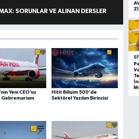
A
Z
MAX: SORUNLAR VE ALINAN DERSLER
SI
Pe
Va
Te
İ
M
a’nın Yeni CEO’su
Hitit Bilişim 500’de
 Gebremariam
Sektörel Yazılım Birincisi