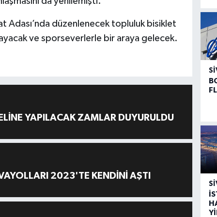
laşmasını da yenilemişti.
t Adası’nda düzenlenecek topluluk bisiklet
tlayacak ve sporseverlerle bir araya gelecek.
SI
B
F
ELİNE YAPILACAK ZAMLAR DUYURULDU
AYOLLARI 2023'TE KENDİNİ AŞTI
SI
İ
H
Y