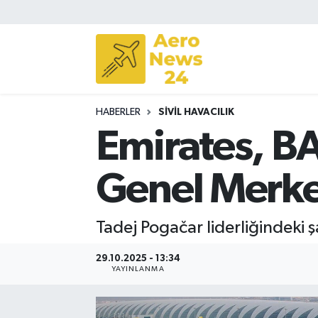
Sivil Havacılık
Savunma Sanayii
HABERLER
SIVIL HAVACILIK
Turizm
Emirates, B
Genel Merkez
Tadej Pogačar liderliğindeki 
29.10.2025 - 13:34
YAYINLANMA