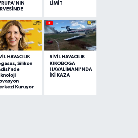
VRUPA'NIN
LİMİT
İRVESİNDE
VIL HAVACILIK
SIVIL HAVACILIK
gasus, Silikon
KİKOBOGA
disi’nde
HAVALİMANI'NDA
knoloji
İKİ KAZA
novasyon
erkezi Kuruyor