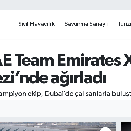
Sivil Havacılık
Savunma Sanayii
Turi
AE Team Emirates 
i’nde ağırladı
şampiyon ekip, Dubai’de çalışanlarla buluş