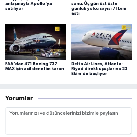
anlaşmayla Apollo'ya
sonu: Üç gün üst üste
satılıyor
günlük yolcu sayısı 71 bini
aştı
FAA'dan 471 Boeing 737
Delta Air Lines, Atlanta-
MAX için acil denetim kararı
Riyad direkt uçuşlarına 23
Ekim'de başlıyor
Yorumlar