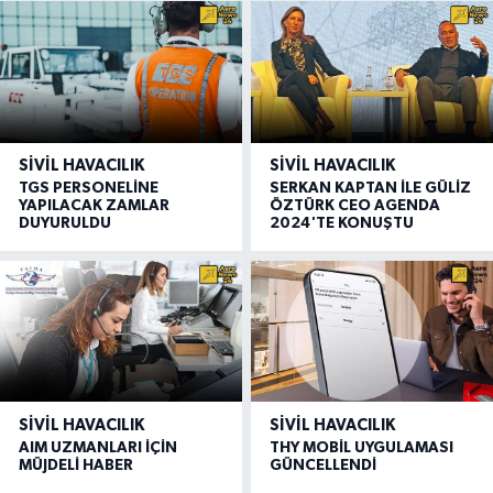
SIVIL HAVACILIK
SIVIL HAVACILIK
TGS PERSONELİNE
SERKAN KAPTAN İLE GÜLİZ
YAPILACAK ZAMLAR
ÖZTÜRK CEO AGENDA
DUYURULDU
2024'TE KONUŞTU
SIVIL HAVACILIK
SIVIL HAVACILIK
AIM UZMANLARI İÇİN
THY MOBİL UYGULAMASI
MÜJDELİ HABER
GÜNCELLENDİ