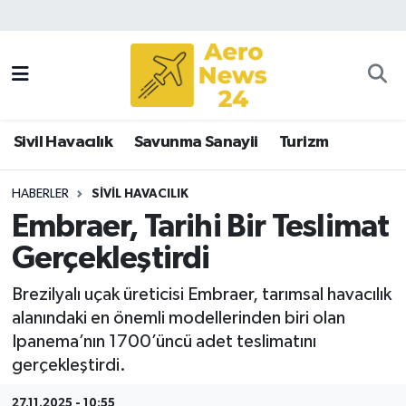
Sivil Havacılık
Savunma Sanayii
Sivil Havacılık
Savunma Sanayii
Turizm
Turizm
HABERLER
SIVIL HAVACILIK
Embraer, Tarihi Bir Teslimat
Gerçekleştirdi
Brezilyalı uçak üreticisi Embraer, tarımsal havacılık
alanındaki en önemli modellerinden biri olan
Ipanema’nın 1700’üncü adet teslimatını
gerçekleştirdi.
27.11.2025 - 10:55