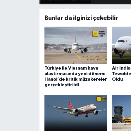
Bunlar da ilginizi çekebilir
Türkiye ile Vietnam hava
Air Indi
ulaştırmasında yeni dönem:
Tewolde
Hanoi’de kritik müzakereler
Oldu
gerçekleştirildi