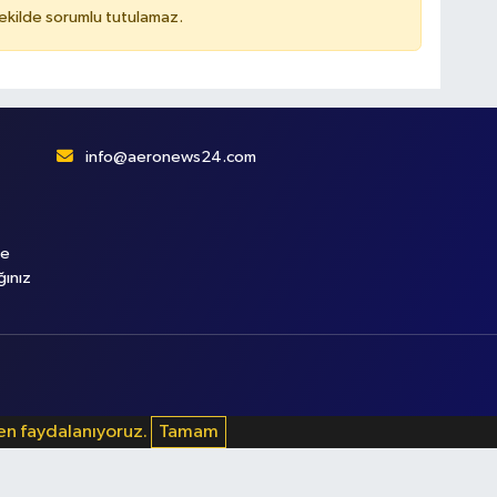
kilde sorumlu tutulamaz.
info@aeronews24.com
le
ğınız
den faydalanıyoruz.
Tamam