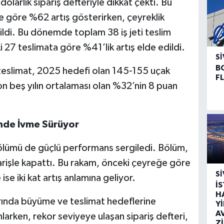
dolarlık sipariş defteriyle dikkat çekti. Bu
ne göre %62 artış gösterirken, çeyreklik
ildi. Bu dönemde toplam 38 iş jeti teslim
27 teslimata göre %41’lik artış elde edildi.
SI
B
1 teslimat, 2025 hedefi olan 145-155 uçak
F
son beş yılın ortalaması olan %32’nin 8 puan
nde İvme Sürüyor
lümü de güçlü performans sergiledi. Bölüm,
iparişle kapattı. Bu rakam, önceki çeyreğe göre
SI
se iki kat artış anlamına geliyor.
İ
H
llarında büyüme ve teslimat hedeflerine
Y
A
rken, rekor seviyeye ulaşan sipariş defteri,
Z