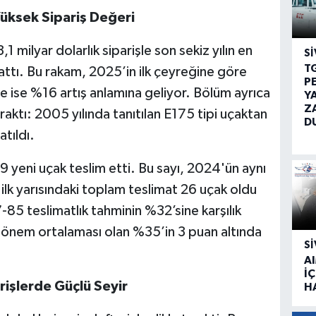
 Yüksek Sipariş Değeri
,1 milyar dolarlık siparişle son sekiz yılın en
SI
T
ttı. Bu rakam, 2025’in ilk çeyreğine göre
P
 ise %16 artış anlamına geliyor. Bölüm ayrıca
Y
Z
raktı: 2005 yılında tanıtılan E175 tipi uçaktan
D
tıldı.
19 yeni uçak teslim etti. Bu sayı, 2024'ün aynı
 ilk yarısındaki toplam teslimat 26 uçak oldu
-85 teslimatlık tahminin %32’sine karşılık
ı dönem ortalaması olan %35’in 3 puan altında
SI
A
İÇ
arişlerde Güçlü Seyir
H