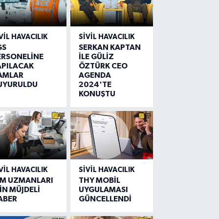
VIL HAVACILIK
SIVIL HAVACILIK
GS
SERKAN KAPTAN
ERSONELİNE
İLE GÜLİZ
APILACAK
ÖZTÜRK CEO
AMLAR
AGENDA
UYURULDU
2024'TE
KONUŞTU
VIL HAVACILIK
SIVIL HAVACILIK
IM UZMANLARI
THY MOBİL
İN MÜJDELİ
UYGULAMASI
ABER
GÜNCELLENDİ