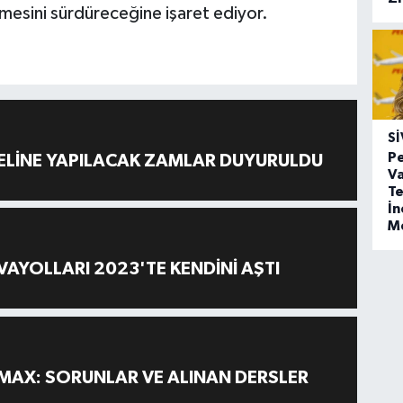
vmesini sürdüreceğine işaret ediyor.
SI
Pe
ELİNE YAPILACAK ZAMLAR DUYURULDU
Va
Te
İ
M
AYOLLARI 2023'TE KENDİNİ AŞTI
MAX: SORUNLAR VE ALINAN DERSLER