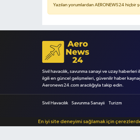
Yazılan yorumlardan AERONEWS24 hiçbir şe
Sivil havacılık, savunma sanayi ve uzay haberleri i
ilgili en güncel gelişmeleri, güvenilir haber kayna
Aeronews24.com aracılığıyla takip edin.
Sivil Havacılık
Savunma Sanayii
Turizm
En iyi site deneyimi sağlamak için çerezler