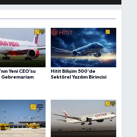
a’nın Yeni CEO’su
Hitit Bilişim 500’de
 Gebremariam
Sektörel Yazılım Birincisi