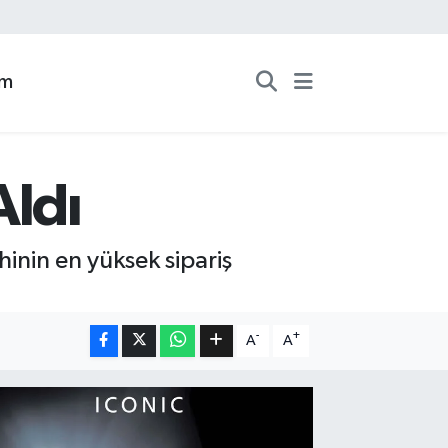
zm
Aldı
ihinin en yüksek sipariş
-
+
A
A