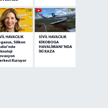
VIL HAVACILIK
SIVIL HAVACILIK
gasus, Silikon
KİKOBOGA
disi’nde
HAVALİMANI'NDA
knoloji
İKİ KAZA
novasyon
erkezi Kuruyor