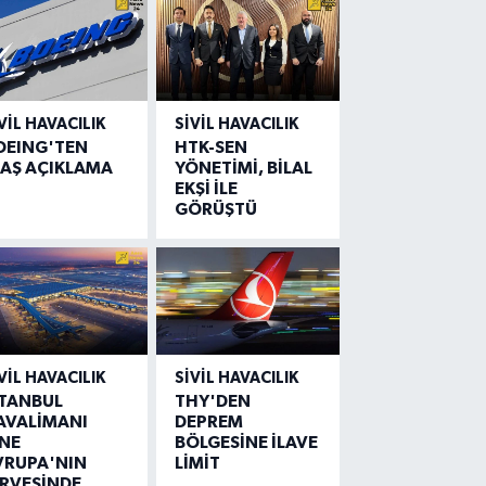
VIL HAVACILIK
SIVIL HAVACILIK
OEING'TEN
HTK-SEN
LAŞ AÇIKLAMA
YÖNETİMİ, BİLAL
EKŞİ İLE
GÖRÜŞTÜ
VIL HAVACILIK
SIVIL HAVACILIK
STANBUL
THY'DEN
AVALİMANI
DEPREM
İNE
BÖLGESİNE İLAVE
VRUPA'NIN
LİMİT
İRVESİNDE