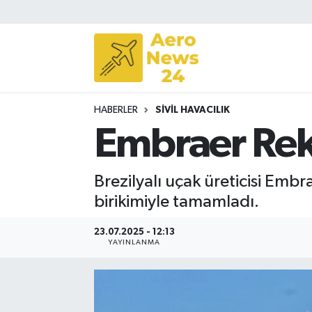
Sivil Havacılık
Savunma Sanayii
HABERLER
SIVIL HAVACILIK
Turizm
Embraer Reko
Brezilyalı uçak üreticisi Embra
birikimiyle tamamladı.
23.07.2025 - 12:13
YAYINLANMA