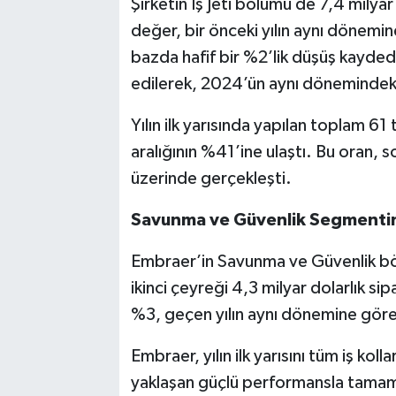
Şirketin İş Jeti bölümü de 7,4 milyar 
değer, bir önceki yılın aynı dönemi
bazda hafif bir %2’lik düşüş kayded
edilerek, 2024’ün aynı dönemindeki 
Yılın ilk yarısında yapılan toplam 6
aralığının %41’ine ulaştı. Bu oran, 
üzerinde gerçekleşti.
Savunma ve Güvenlik Segmenti
Embraer’in Savunma ve Güvenlik bö
ikinci çeyreği 4,3 milyar dolarlık s
%3, geçen yılın aynı dönemine göre i
Embraer, yılın ilk yarısını tüm iş ko
yaklaşan güçlü performansla tamamla