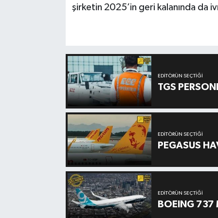
şirketin 2025’in geri kalanında da i
EDITÖRÜN SEÇTIĞI
TGS PERSON
EDITÖRÜN SEÇTIĞI
PEGASUS HAV
EDITÖRÜN SEÇTIĞI
BOEING 737 