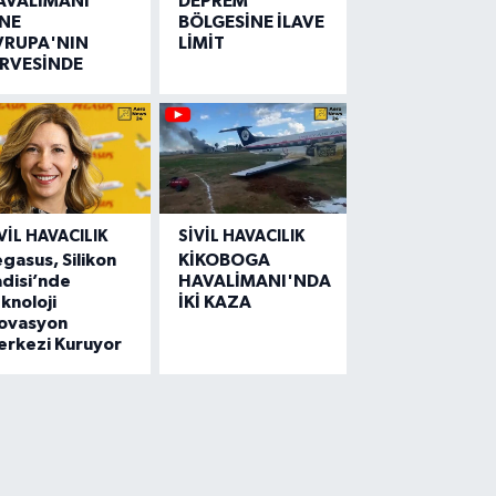
AVALİMANI
DEPREM
İNE
BÖLGESİNE İLAVE
VRUPA'NIN
LİMİT
İRVESİNDE
VIL HAVACILIK
SIVIL HAVACILIK
gasus, Silikon
KİKOBOGA
disi’nde
HAVALİMANI'NDA
knoloji
İKİ KAZA
novasyon
erkezi Kuruyor