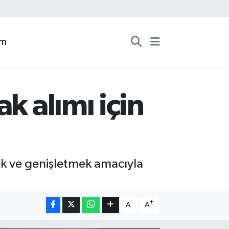
zm
k alımı için
mek ve genişletmek amacıyla
-
+
A
A