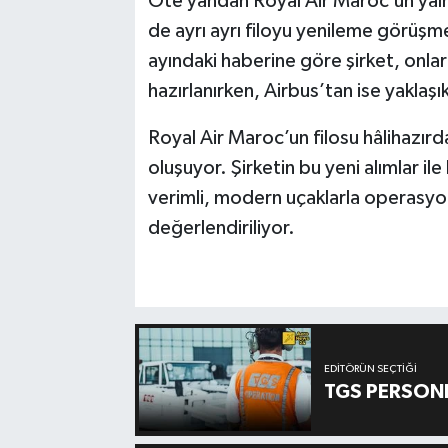
Öte yandan Royal Air Maroc’un yaln
de ayrı ayrı filoyu yenileme görüşme
ayındaki haberine göre şirket, onla
hazırlanırken, Airbus’tan ise yaklaş
Royal Air Maroc’un filosu hâlihazı
oluşuyor. Şirketin bu yeni alımlar i
verimli, modern uçaklarla operasyon
değerlendiriliyor.
EDITÖRÜN SEÇTIĞI
TGS PERSON