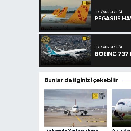
EDITÖRÜN SEÇTIĞI
PEGASUS HAV
EDITÖRÜN SEÇTIĞI
BOEING 737 
Bunlar da ilginizi çekebilir
Türkiye ile Vietnam hava
Air Indi