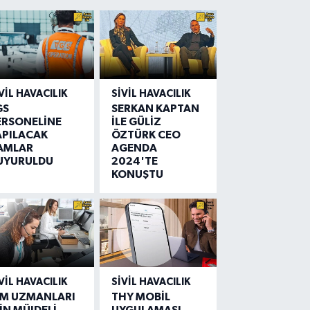
VIL HAVACILIK
SIVIL HAVACILIK
GS
SERKAN KAPTAN
ERSONELİNE
İLE GÜLİZ
APILACAK
ÖZTÜRK CEO
AMLAR
AGENDA
UYURULDU
2024'TE
KONUŞTU
VIL HAVACILIK
SIVIL HAVACILIK
IM UZMANLARI
THY MOBİL
İN MÜJDELİ
UYGULAMASI