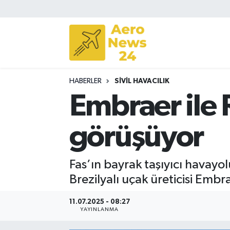
Sivil Havacılık
Savunma Sanayii
HABERLER
SIVIL HAVACILIK
Turizm
Embraer ile 
görüşüyor
Fas’ın bayrak taşıyıcı havayo
Brezilyalı uçak üreticisi Embr
11.07.2025 - 08:27
YAYINLANMA