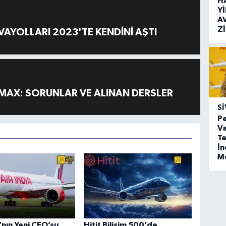
H
Y
A
Z
AYOLLARI 2023'TE KENDİNİ AŞTI
MAX: SORUNLAR VE ALINAN DERSLER
SI
Pe
Va
Te
İ
M
a’nın Yeni CEO’su
Hitit Bilişim 500’de