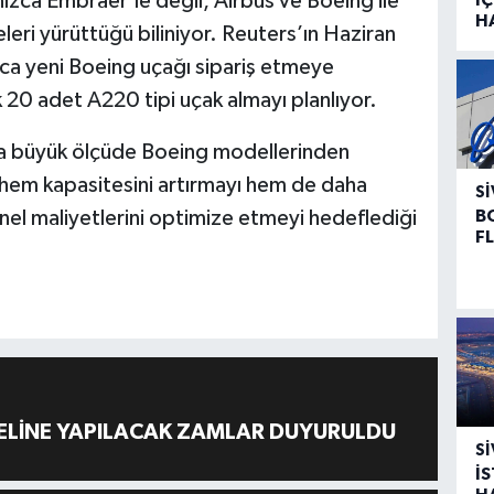
ızca Embraer’le değil, Airbus ve Boeing ile
H
leri yürüttüğü biliniyor. Reuters’ın Haziran
rca yeni Boeing uçağı sipariş etmeye
ık 20 adet A220 tipi uçak almayı planlıyor.
rda büyük ölçüde Boeing modellerinden
le hem kapasitesini artırmayı hem de daha
SI
B
el maliyetlerini optimize etmeyi hedeflediği
F
ELİNE YAPILACAK ZAMLAR DUYURULDU
SI
İ