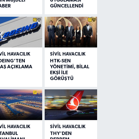
ABER
GÜNCELLENDİ
VIL HAVACILIK
SIVIL HAVACILIK
OEING'TEN
HTK-SEN
LAŞ AÇIKLAMA
YÖNETİMİ, BİLAL
EKŞİ İLE
GÖRÜŞTÜ
VIL HAVACILIK
SIVIL HAVACILIK
STANBUL
THY'DEN