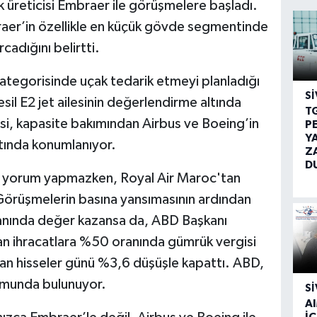
k üreticisi Embraer ile görüşmelere başladı.
aer’in özellikle en küçük gövde segmentinde
cadığını belirtti.
kategorisinde uçak tedarik etmeyi planladığı
SI
il E2 jet ailesinin değerlendirme altında
T
isi, kapasite bakımından Airbus ve Boeing’in
P
Y
ltında konumlanıyor.
Z
D
li yorum yapmazken, Royal Air Maroc'tan
Görüşmelerin basına yansımasının ardından
ranında değer kazansa da, ABD Başkanı
an ihracatlara %50 oranında gümrük vergisi
dan hisseler günü %3,6 düşüşle kapattı. ABD,
umunda bulunuyor.
SI
A
İÇ