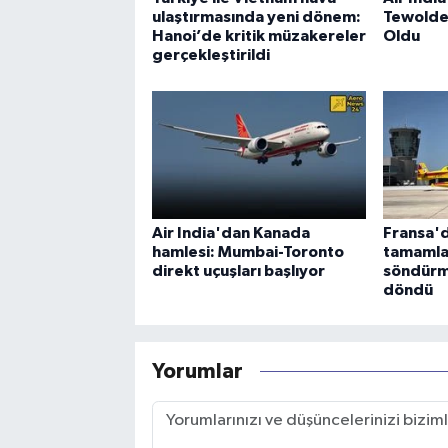
ulaştırmasında yeni dönem:
Tewolde
Hanoi’de kritik müzakereler
Oldu
gerçekleştirildi
Air India'dan Kanada
Fransa'd
hamlesi: Mumbai-Toronto
tamamla
direkt uçuşları başlıyor
söndürm
döndü
Yorumlar