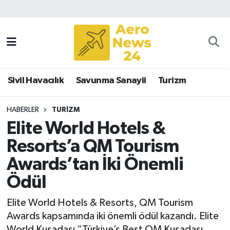
Sivil Havacılık
Savunma Sanayii
Sivil Havacılık
Savunma Sanayii
Turizm
Turizm
HABERLER
TURIZM
Elite World Hotels &
Resorts’a QM Tourism
Awards’tan İki Önemli
Ödül
Elite World Hotels & Resorts, QM Tourism
Awards kapsamında iki önemli ödül kazandı. Elite
World Kuşadası “Türkiye’s Best QM Kuşadası