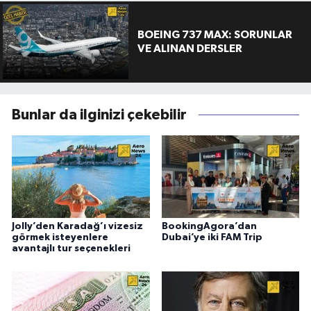
BOEING 737 MAX: SORUNLAR
VE ALINAN DERSLER
Bunlar da ilginizi çekebilir
Jolly’den Karadağ’ı vizesiz
BookingAgora’dan
görmek isteyenlere
Dubai’ye iki FAM Trip
avantajlı tur seçenekleri