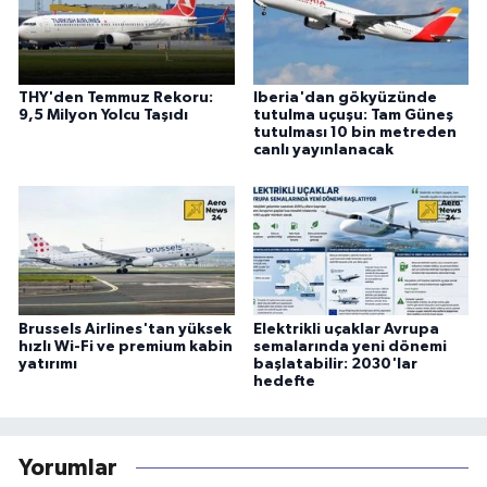
THY'den Temmuz Rekoru:
Iberia'dan gökyüzünde
9,5 Milyon Yolcu Taşıdı
tutulma uçuşu: Tam Güneş
tutulması 10 bin metreden
canlı yayınlanacak
Brussels Airlines'tan yüksek
Elektrikli uçaklar Avrupa
hızlı Wi-Fi ve premium kabin
semalarında yeni dönemi
yatırımı
başlatabilir: 2030'lar
hedefte
Yorumlar