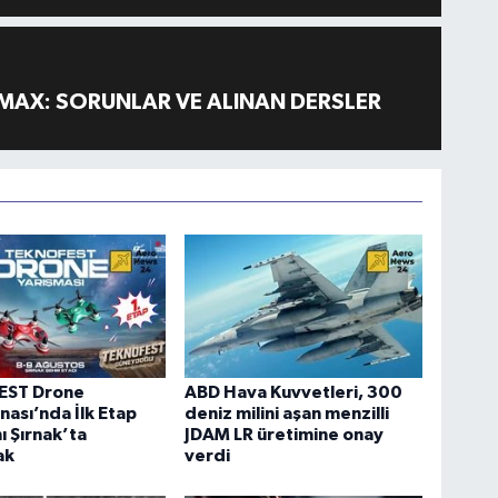
MAX: SORUNLAR VE ALINAN DERSLER
EST Drone
ABD Hava Kuvvetleri, 300
ası’nda İlk Etap
deniz milini aşan menzilli
 Şırnak’ta
JDAM LR üretimine onay
ak
verdi