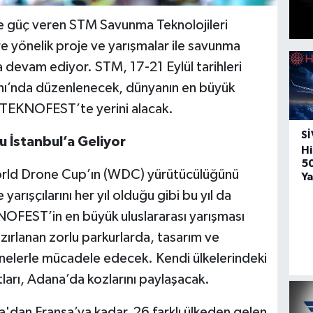
’ne güç veren STM Savunma Teknolojileri
e yönelik proje ve yarışmalar ile savunma
 devam ediyor. STM, 17-21 Eylül tarihleri
nı’nda düzenlenecek, dünyanın en büyük
li TEKNOFEST’te yerini alacak.
SI
u İstanbul’a Geliyor
Hi
5
World Drone Cup’ın (WDC) yürütücülüğünü
Ya
arışçılarını her yıl olduğu gibi bu yıl da
FEST’in en büyük uluslararası yarışması
zırlanan zorlu parkurlarda, tasarım ve
ronelerle mücadele edecek. Kendi ülkelerindeki
tları, Adana’da kozlarını paylaşacak.
dan Fransa’ya kadar, 26 farklı ülkeden gelen