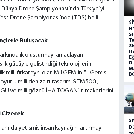
 Dünya Drone Şampiyonası’nda Türkiye’yi
fest Drone Şampiyonası’nda (TDŞ) belli
SI
H
S
T
ençlerle Buluşacak
Si
Ha
farkındalık oluşturmayı amaçlayan
Eğ
D
 gücüyle geliştirdiği teknolojilerini
Ma
ilk milli fırkateyni olan MİLGEM’in 5. Gemisi
B
yutlu milli denizaltı tasarımı STM500,
 KARGU ve milli gözcü İHA TOGAN’ın maketlerini
i Çizecek
SI
Dü
nlarında yetişmiş insan kaynağını artırmayı
ta