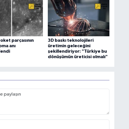
oket parçasının
3D baskı teknolojileri
pma anı
üretimin geleceğini
lendi
şekillendiriyor: "Türkiye bu
dönüşümün üreticisi olmalı"