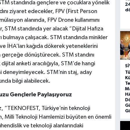
M standında gençlere ve çocuklara yönelik
24
d
dını ziyaret edecekler, FPV (First Person
mülasyon alanında, FPV Drone kullanımını
r, STM standında yer alacak “Dijital Hafıza
rı bulmaya çalışacak. STM standında minikler
 ve İHA’ları kağıda dökerek yeteneklerini
nda gerçeğe dönüştürecek. STM standını
 dijital anketi aracılığıyla, STM’de hangi
SI
ni deneyimleyecek. STM’nin staj, aday
Tü
Kü
ında bilgi alabilecek.
Te
M
uzu Gençlerle Paylaşıyoruz
HA
D
G
 “TEKNOFEST, Türkiye’nin teknoloji
Gi
n, Milli Teknoloji Hamlemizi büyüten en önemli
hendislik ve teknoloji alanlarındaki