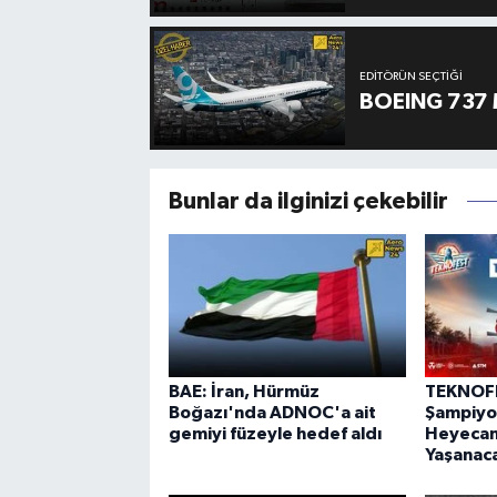
EDITÖRÜN SEÇTIĞI
BOEING 737 
Bunlar da ilginizi çekebilir
BAE: İran, Hürmüz
TEKNOF
Boğazı'nda ADNOC'a ait
Şampiyon
gemiyi füzeyle hedef aldı
Heyecanı
Yaşanac