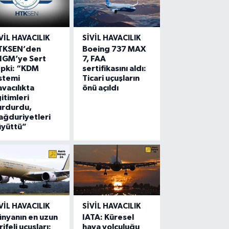
VIL HAVACILIK
SIVIL HAVACILIK
TKSEN’den
Boeing 737 MAX
HGM’ye Sert
7, FAA
epki: “KDM
sertifikasını aldı:
stemi
Ticari uçuşların
vacılıkta
önü açıldı
itimleri
urdurdu,
ğduriyetleri
üyüttü”
VIL HAVACILIK
SIVIL HAVACILIK
nyanın en uzun
IATA: Küresel
rifeli uçuşları:
hava yolculuğu