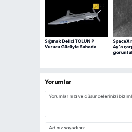
Sığınak Delici TOLUN P
SpaceX r
Vurucu Gücüyle Sahada
Ay'a çar
görüntü
Yorumlar