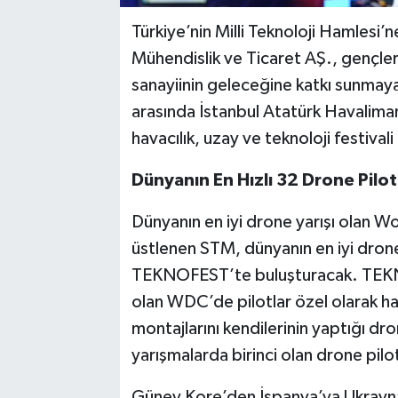
Türkiye’nin Milli Teknoloji Hamlesi
Mühendislik ve Ticaret AŞ., gençler
sanayiinin geleceğine katkı sunmaya
arasında İstanbul Atatürk Havalima
havacılık, uzay ve teknoloji festiva
Dünyanın En Hızlı 32 Drone Pilot
Dünyanın en iyi drone yarışı olan 
üstlenen STM, dünyanın en iyi drone y
TEKNOFEST’te buluşturacak. TEKNO
olan WDC’de pilotlar özel olarak ha
montajlarını kendilerinin yaptığı d
yarışmalarda birinci olan drone pilo
Güney Kore’den İspanya’ya Ukrayna'