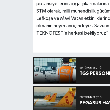
potansiyellerini açığa çıkarmalarına
STM olarak, milli mühendislik gücümüz
Lefkoşa ve Mavi Vatan etkinliklerin
olmanın heyecanı içindeyiz. Savun
TEKNOFEST’e herkesi bekliyoruz” if
EDITÖRÜN SEÇTIĞI
TGS PERSON
EDITÖRÜN SEÇTIĞI
PEGASUS HAV