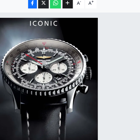
-
+
A
A