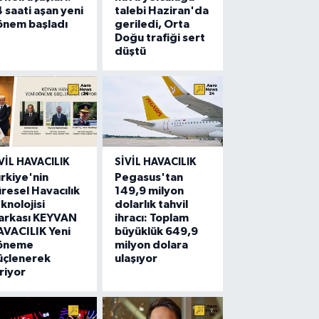
 saati aşan yeni
talebi Haziran'da
önem başladı
geriledi, Orta
Doğu trafiği sert
düştü
VIL HAVACILIK
SIVIL HAVACILIK
rkiye'nin
Pegasus'tan
resel Havacılık
149,9 milyon
knolojisi
dolarlık tahvil
arkası KEYVAN
ihracı: Toplam
VACILIK Yeni
büyüklük 649,9
öneme
milyon dolara
üçlenerek
ulaşıyor
riyor