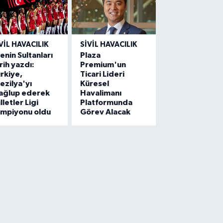
VIL HAVACILIK
SIVIL HAVACILIK
lenin Sultanları
Plaza
rih yazdı:
Premium'un
rkiye,
Ticari Lideri
ezilya'yı
Küresel
ağlup ederek
Havalimanı
lletler Ligi
Platformunda
ampiyonu oldu
Görev Alacak