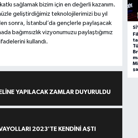
 katkı sağlamak bizim için en değerli kazanım.
le geliştirdiğimiz teknolojilerimizi bu yıl
den sonra, İstanbul’da gençlerle paylaşacak
SI
mada bağımsızlık vizyonumuzu paylaştığımız
Fi
ta
adelerini kullandı.
Tü
Br
m
Mi
ş
ELİNE YAPILACAK ZAMLAR DUYURULDU
AYOLLARI 2023'TE KENDİNİ AŞTI