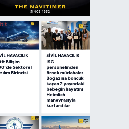
VIL HAVACILIK
SIVIL HAVACILIK
tit Bilişim
ISG
00’de Sektörel
personelinden
zılım Birincisi
örnek müdahale:
Boğazına boncuk
kaçan 2 yaşındaki
bebeğin hayatını
Heimlich
manevrasıyla
kurtardılar