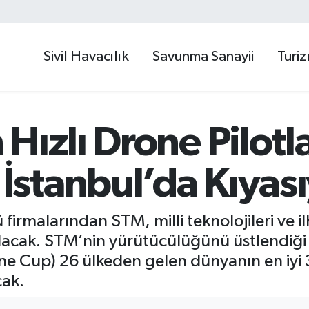
Sivil Havacılık
Savunma Sanayii
Turi
Hızlı Drone Pilotla
stanbul’da Kıyası
irmalarından STM, milli teknolojileri ve ilh
acak. STM’nin yürütücülüğünü üstlendiğ
e Cup) 26 ülkeden gelen dünyanın en iyi
cak.