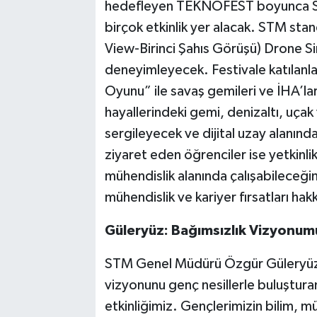
hedefleyen TEKNOFEST boyunca ST
birçok etkinlik yer alacak. STM stan
View-Birinci Şahıs Görüşü) Drone Si
deneyimleyecek. Festivale katılanla
Oyunu” ile savaş gemileri ve İHA’la
hayallerindeki gemi, denizaltı, uçak
sergileyecek ve dijital uzay alanı
ziyaret eden öğrenciler ise yetkinlik
mühendislik alanında çalışabileceği
mühendislik ve kariyer fırsatları hakk
Güleryüz: Bağımsızlık Vizyonum
STM Genel Müdürü Özgür Güleryüz,
vizyonunu genç nesillerle buluştura
etkinliğimiz. Gençlerimizin bilim, mü