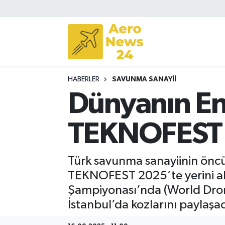
Sivil Havacılık
Savunma Sanayii
HABERLER
SAVUNMA SANAYII
Turizm
Dünyanın En 
TEKNOFEST İ
Türk savunma sanayiinin öncü f
TEKNOFEST 2025’te yerini al
Şampiyonası’nda (World Dron
İstanbul’da kozlarını paylaşa